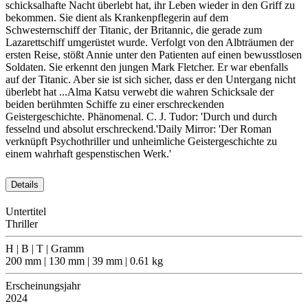
schicksalhafte Nacht überlebt hat, ihr Leben wieder in den Griff zu
bekommen. Sie dient als Krankenpflegerin auf dem
Schwesternschiff der Titanic, der Britannic, die gerade zum
Lazarettschiff umgerüstet wurde. Verfolgt von den Albträumen der
ersten Reise, stößt Annie unter den Patienten auf einen bewusstlosen
Soldaten. Sie erkennt den jungen Mark Fletcher. Er war ebenfalls
auf der Titanic. Aber sie ist sich sicher, dass er den Untergang nicht
überlebt hat ...Alma Katsu verwebt die wahren Schicksale der
beiden berühmten Schiffe zu einer erschreckenden
Geistergeschichte. Phänomenal. C. J. Tudor: 'Durch und durch
fesselnd und absolut erschreckend.'Daily Mirror: 'Der Roman
verknüpft Psychothriller und unheimliche Geistergeschichte zu
einem wahrhaft gespenstischen Werk.'
Details
Untertitel
Thriller
H | B | T | Gramm
200 mm | 130 mm | 39 mm | 0.61 kg
Erscheinungsjahr
2024