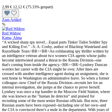
2,99 €
12,12 €
(75.33% gespart)
Zum Artikel
%
Red Widow
Katsu, Alma
“A wicked sharp spy novel…Equal parts Tinker Tailor Soldier Spy
and Killing Eve.” –S. A. Cosby, author of Blacktop Wasteland and
Razorblade Tears<BR><BR>An exhilarating spy thriller written by
an intelligence veteran about two women CIA agents whose paths
become intertwined around a threat to the Russia Division--one
that's coming from inside the agency.<BR><BR>Lyndsey Duncan
worries her career with the CIA might be over. After lines are
crossed with another intelligence agent during an assignment, she is
sent home to Washington on administrative leave. So when a former
colleague--now Chief of the Russia Division--recruits her for an
internal investigation, she jumps at the chance to prove herself.
Lyndsey was once a top handler in the Moscow Field Station, where
she was known as the "human lie detector" and praised for
recruiting some of the most senior Russian officials. But now, three
Russian assets have been exposed--including one of her own--and
the CIA is convinced there's a mole in the department. With years of