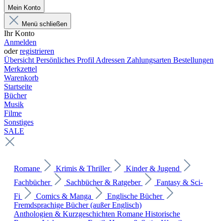
Mein Konto
Menü schließen
Ihr Konto
Anmelden
oder
registrieren
Übersicht
Persönliches Profil
Adressen
Zahlungsarten
Bestellungen
Merkzettel
Warenkorb
Startseite
Bücher
Musik
Filme
Sonstiges
SALE
Romane
Krimis & Thriller
Kinder & Jugend
Fachbücher
Sachbücher & Ratgeber
Fantasy & Sci-
Fi
Comics & Manga
Englische Bücher
Fremdsprachige Bücher (außer Englisch)
Anthologien & Kurzgeschichten
Romane
Historische