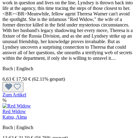
work in question and lives on the line, Lyndsey is thrown back into
life at the agency, this time tracing the steps of those closest to her.
<BR><BR>Meanwhile, fellow agent Theresa Warner can't avoid
the spotlight. She is the infamous "Red Widow," the wife of a
former director killed in the field under mysterious circumstances.
With her husband's legacy shadowing her every move, Theresa is a
fixture of the Russia Division, and as she and Lyndsey strike up an
unusual friendship, her knowledge proves invaluable. But as
Lyndsey uncovers a surprising connection to Theresa that could
answer all of her questions, she unearths a terrifying web of secrets
within the department, if only she is willing to unravel it....
Buch | Englisch
6,63 €
17,50 €
(62.11% gespart)
Zum Artikel
%
Red Widow
Katsu, Alma
Buch | Englisch
13,62 €
31,50 €
(56.76% gespart)