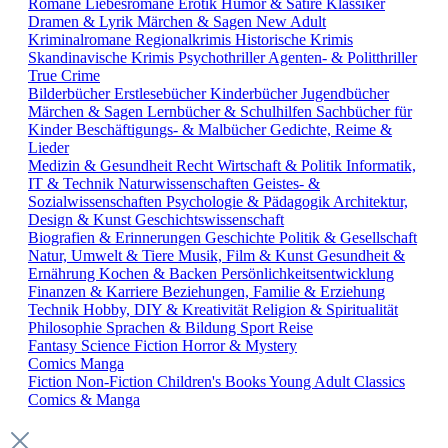
Romane
Liebesromane
Erotik
Humor & Satire
Klassiker
Dramen & Lyrik
Märchen & Sagen
New Adult
Kriminalromane
Regionalkrimis
Historische Krimis
Skandinavische Krimis
Psychothriller
Agenten- & Politthriller
True Crime
Bilderbücher
Erstlesebücher
Kinderbücher
Jugendbücher
Märchen & Sagen
Lernbücher & Schulhilfen
Sachbücher für
Kinder
Beschäftigungs- & Malbücher
Gedichte, Reime &
Lieder
Medizin & Gesundheit
Recht
Wirtschaft & Politik
Informatik,
IT & Technik
Naturwissenschaften
Geistes- &
Sozialwissenschaften
Psychologie & Pädagogik
Architektur,
Design & Kunst
Geschichtswissenschaft
Biografien & Erinnerungen
Geschichte
Politik & Gesellschaft
Natur, Umwelt & Tiere
Musik, Film & Kunst
Gesundheit &
Ernährung
Kochen & Backen
Persönlichkeitsentwicklung
Finanzen & Karriere
Beziehungen, Familie & Erziehung
Technik
Hobby, DIY & Kreativität
Religion & Spiritualität
Philosophie
Sprachen & Bildung
Sport
Reise
Fantasy
Science Fiction
Horror & Mystery
Comics
Manga
Fiction
Non-Fiction
Children's Books
Young Adult
Classics
Comics & Manga