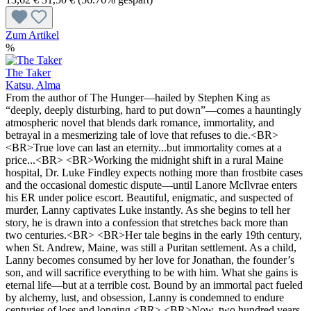
Zum Artikel
%
The Taker
Katsu, Alma
From the author of The Hunger—hailed by Stephen King as
“deeply, deeply disturbing, hard to put down”—comes a hauntingly
atmospheric novel that blends dark romance, immortality, and
betrayal in a mesmerizing tale of love that refuses to die.<BR>
<BR>True love can last an eternity...but immortality comes at a
price...<BR> <BR>Working the midnight shift in a rural Maine
hospital, Dr. Luke Findley expects nothing more than frostbite cases
and the occasional domestic dispute—until Lanore McIlvrae enters
his ER under police escort. Beautiful, enigmatic, and suspected of
murder, Lanny captivates Luke instantly. As she begins to tell her
story, he is drawn into a confession that stretches back more than
two centuries.<BR> <BR>Her tale begins in the early 19th century,
when St. Andrew, Maine, was still a Puritan settlement. As a child,
Lanny becomes consumed by her love for Jonathan, the founder’s
son, and will sacrifice everything to be with him. What she gains is
eternal life—but at a terrible cost. Bound by an immortal pact fueled
by alchemy, lust, and obsession, Lanny is condemned to endure
centuries of loss and longing.<BR> <BR>Now, two hundred years