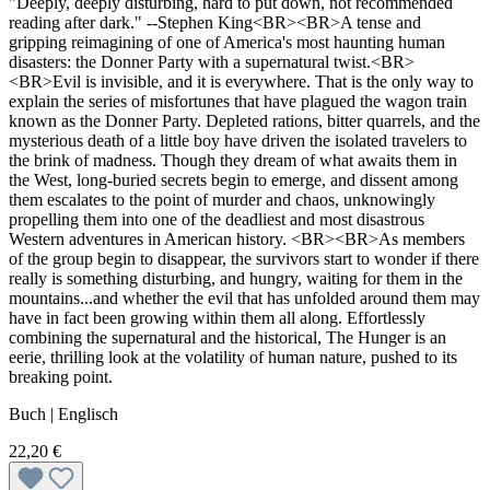
"Deeply, deeply disturbing, hard to put down, not recommended
reading after dark." --Stephen King<BR><BR>A tense and
gripping reimagining of one of America's most haunting human
disasters: the Donner Party with a supernatural twist.<BR>
<BR>Evil is invisible, and it is everywhere. That is the only way to
explain the series of misfortunes that have plagued the wagon train
known as the Donner Party. Depleted rations, bitter quarrels, and the
mysterious death of a little boy have driven the isolated travelers to
the brink of madness. Though they dream of what awaits them in
the West, long-buried secrets begin to emerge, and dissent among
them escalates to the point of murder and chaos, unknowingly
propelling them into one of the deadliest and most disastrous
Western adventures in American history. <BR><BR>As members
of the group begin to disappear, the survivors start to wonder if there
really is something disturbing, and hungry, waiting for them in the
mountains...and whether the evil that has unfolded around them may
have in fact been growing within them all along. Effortlessly
combining the supernatural and the historical, The Hunger is an
eerie, thrilling look at the volatility of human nature, pushed to its
breaking point.
Buch | Englisch
22,20 €