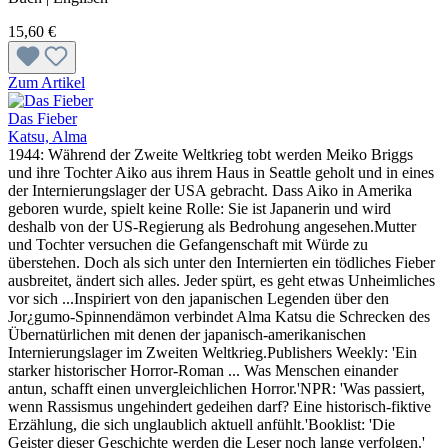
15,60 €
Zum Artikel
Das Fieber
Katsu, Alma
1944: Während der Zweite Weltkrieg tobt werden Meiko Briggs
und ihre Tochter Aiko aus ihrem Haus in Seattle geholt und in eines
der Internierungslager der USA gebracht. Dass Aiko in Amerika
geboren wurde, spielt keine Rolle: Sie ist Japanerin und wird
deshalb von der US-Regierung als Bedrohung angesehen.Mutter
und Tochter versuchen die Gefangenschaft mit Würde zu
überstehen. Doch als sich unter den Internierten ein tödliches Fieber
ausbreitet, ändert sich alles. Jeder spürt, es geht etwas Unheimliches
vor sich ...Inspiriert von den japanischen Legenden über den
Jor¿gumo-Spinnendämon verbindet Alma Katsu die Schrecken des
Übernatürlichen mit denen der japanisch-amerikanischen
Internierungslager im Zweiten Weltkrieg.Publishers Weekly: 'Ein
starker historischer Horror-Roman ... Was Menschen einander
antun, schafft einen unvergleichlichen Horror.'NPR: 'Was passiert,
wenn Rassismus ungehindert gedeihen darf? Eine historisch-fiktive
Erzählung, die sich unglaublich aktuell anfühlt.'Booklist: 'Die
Geister dieser Geschichte werden die Leser noch lange verfolgen.'