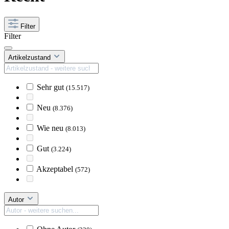
Filter
Filter
Artikelzustand
Sehr gut
(15.517)
Neu
(8.376)
Wie neu
(8.013)
Gut
(3.224)
Akzeptabel
(572)
Autor