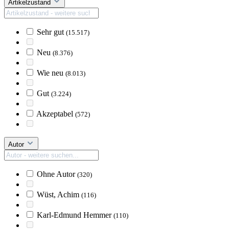
Artikelzustand
Sehr gut
(15.517)
Neu
(8.376)
Wie neu
(8.013)
Gut
(3.224)
Akzeptabel
(572)
Autor
Ohne Autor
(320)
Wüst, Achim
(116)
Karl-Edmund Hemmer
(110)