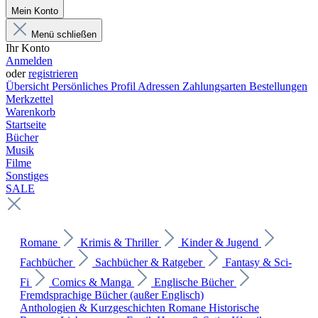
Mein Konto
Menü schließen
Ihr Konto
Anmelden
oder
registrieren
Übersicht
Persönliches Profil
Adressen
Zahlungsarten
Bestellungen
Merkzettel
Warenkorb
Startseite
Bücher
Musik
Filme
Sonstiges
SALE
Romane
Krimis & Thriller
Kinder & Jugend
Fachbücher
Sachbücher & Ratgeber
Fantasy & Sci-
Fi
Comics & Manga
Englische Bücher
Fremdsprachige Bücher (außer Englisch)
Anthologien & Kurzgeschichten
Romane
Historische