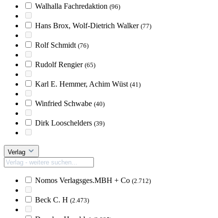
Walhalla Fachredaktion
(96)
Hans Brox, Wolf-Dietrich Walker
(77)
Rolf Schmidt
(76)
Rudolf Rengier
(65)
Karl E. Hemmer, Achim Wüst
(41)
Winfried Schwabe
(40)
Dirk Looschelders
(39)
Verlag
Nomos Verlagsges.MBH + Co
(2.712)
Beck C. H
(2.473)