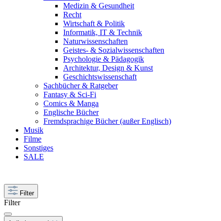
Medizin & Gesundheit
Recht
Wirtschaft & Politik
Informatik, IT & Technik
Naturwissenschaften
Geistes- & Sozialwissenschaften
Psychologie & Pädagogik
Architektur, Design & Kunst
Geschichtswissenschaft
Sachbücher & Ratgeber
Fantasy & Sci-Fi
Comics & Manga
Englische Bücher
Fremdsprachige Bücher (außer Englisch)
Musik
Filme
Sonstiges
SALE
Filter
Filter