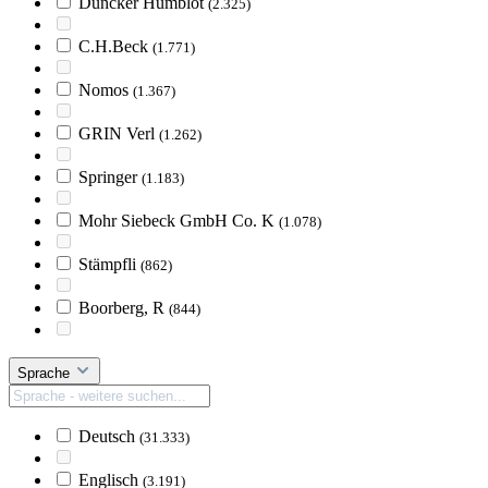
Duncker Humblot
(2.325)
C.H.Beck
(1.771)
Nomos
(1.367)
GRIN Verl
(1.262)
Springer
(1.183)
Mohr Siebeck GmbH Co. K
(1.078)
Stämpfli
(862)
Boorberg, R
(844)
Sprache
Deutsch
(31.333)
Englisch
(3.191)