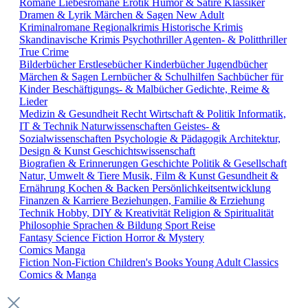
Romane
Liebesromane
Erotik
Humor & Satire
Klassiker
Dramen & Lyrik
Märchen & Sagen
New Adult
Kriminalromane
Regionalkrimis
Historische Krimis
Skandinavische Krimis
Psychothriller
Agenten- & Politthriller
True Crime
Bilderbücher
Erstlesebücher
Kinderbücher
Jugendbücher
Märchen & Sagen
Lernbücher & Schulhilfen
Sachbücher für
Kinder
Beschäftigungs- & Malbücher
Gedichte, Reime &
Lieder
Medizin & Gesundheit
Recht
Wirtschaft & Politik
Informatik,
IT & Technik
Naturwissenschaften
Geistes- &
Sozialwissenschaften
Psychologie & Pädagogik
Architektur,
Design & Kunst
Geschichtswissenschaft
Biografien & Erinnerungen
Geschichte
Politik & Gesellschaft
Natur, Umwelt & Tiere
Musik, Film & Kunst
Gesundheit &
Ernährung
Kochen & Backen
Persönlichkeitsentwicklung
Finanzen & Karriere
Beziehungen, Familie & Erziehung
Technik
Hobby, DIY & Kreativität
Religion & Spiritualität
Philosophie
Sprachen & Bildung
Sport
Reise
Fantasy
Science Fiction
Horror & Mystery
Comics
Manga
Fiction
Non-Fiction
Children's Books
Young Adult
Classics
Comics & Manga