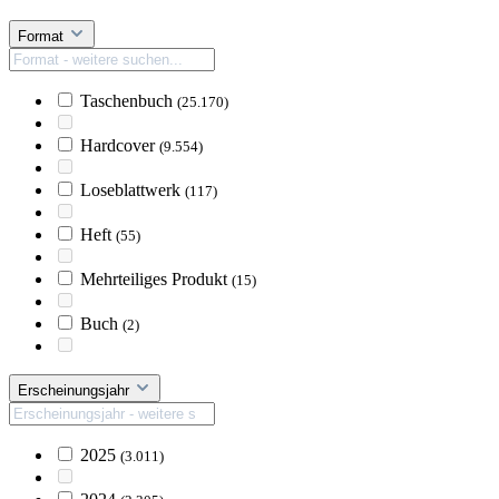
Format
Taschenbuch
(25.170)
Hardcover
(9.554)
Loseblattwerk
(117)
Heft
(55)
Mehrteiliges Produkt
(15)
Buch
(2)
Erscheinungsjahr
2025
(3.011)