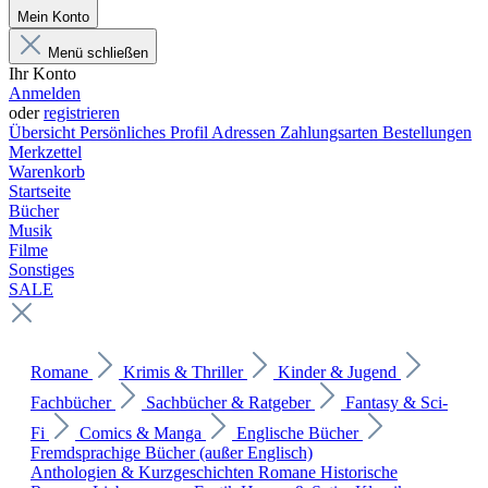
Mein Konto
Menü schließen
Ihr Konto
Anmelden
oder
registrieren
Übersicht
Persönliches Profil
Adressen
Zahlungsarten
Bestellungen
Merkzettel
Warenkorb
Startseite
Bücher
Musik
Filme
Sonstiges
SALE
Romane
Krimis & Thriller
Kinder & Jugend
Fachbücher
Sachbücher & Ratgeber
Fantasy & Sci-
Fi
Comics & Manga
Englische Bücher
Fremdsprachige Bücher (außer Englisch)
Anthologien & Kurzgeschichten
Romane
Historische