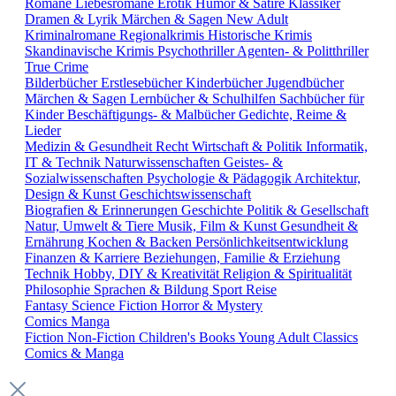
Romane
Liebesromane
Erotik
Humor & Satire
Klassiker
Dramen & Lyrik
Märchen & Sagen
New Adult
Kriminalromane
Regionalkrimis
Historische Krimis
Skandinavische Krimis
Psychothriller
Agenten- & Politthriller
True Crime
Bilderbücher
Erstlesebücher
Kinderbücher
Jugendbücher
Märchen & Sagen
Lernbücher & Schulhilfen
Sachbücher für
Kinder
Beschäftigungs- & Malbücher
Gedichte, Reime &
Lieder
Medizin & Gesundheit
Recht
Wirtschaft & Politik
Informatik,
IT & Technik
Naturwissenschaften
Geistes- &
Sozialwissenschaften
Psychologie & Pädagogik
Architektur,
Design & Kunst
Geschichtswissenschaft
Biografien & Erinnerungen
Geschichte
Politik & Gesellschaft
Natur, Umwelt & Tiere
Musik, Film & Kunst
Gesundheit &
Ernährung
Kochen & Backen
Persönlichkeitsentwicklung
Finanzen & Karriere
Beziehungen, Familie & Erziehung
Technik
Hobby, DIY & Kreativität
Religion & Spiritualität
Philosophie
Sprachen & Bildung
Sport
Reise
Fantasy
Science Fiction
Horror & Mystery
Comics
Manga
Fiction
Non-Fiction
Children's Books
Young Adult
Classics
Comics & Manga