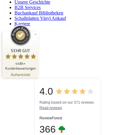
Unsere Geschichte
B2B Services
Buchankauf Bibliotheken
Schallplatten Vinyl Ankauf
Karriere
Kundenbewertungen und Erfahrungen zu
Buchpark
SEHR GUT
SEHR GUT
448k+
%
33
Kundenbewertungen
Empfehlungen auf
Authentizität
ProvenExpert.com
5,00
/
4,84
4.0
3
448k+
Bewertungen auf
3
Bewertungen von
ProvenExpert.com
Rating based on our 371 reviews.
anderen Quellen
Read reviews
Blick aufs ProvenExpert-Profil werfen
ReviewForest
06.08.2026
366