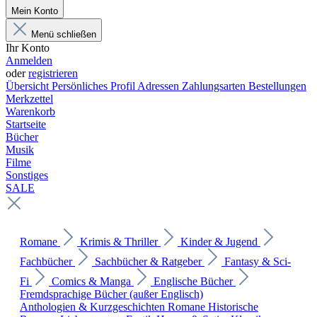
Mein Konto
Menü schließen
Ihr Konto
Anmelden
oder
registrieren
Übersicht
Persönliches Profil
Adressen
Zahlungsarten
Bestellungen
Merkzettel
Warenkorb
Startseite
Bücher
Musik
Filme
Sonstiges
SALE
Romane
Krimis & Thriller
Kinder & Jugend
Fachbücher
Sachbücher & Ratgeber
Fantasy & Sci-
Fi
Comics & Manga
Englische Bücher
Fremdsprachige Bücher (außer Englisch)
Anthologien & Kurzgeschichten
Romane
Historische