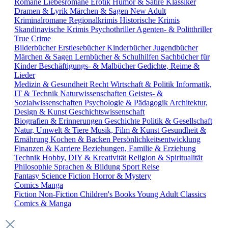
Romane
Liebesromane
Erotik
Humor & Satire
Klassiker
Dramen & Lyrik
Märchen & Sagen
New Adult
Kriminalromane
Regionalkrimis
Historische Krimis
Skandinavische Krimis
Psychothriller
Agenten- & Politthriller
True Crime
Bilderbücher
Erstlesebücher
Kinderbücher
Jugendbücher
Märchen & Sagen
Lernbücher & Schulhilfen
Sachbücher für
Kinder
Beschäftigungs- & Malbücher
Gedichte, Reime &
Lieder
Medizin & Gesundheit
Recht
Wirtschaft & Politik
Informatik,
IT & Technik
Naturwissenschaften
Geistes- &
Sozialwissenschaften
Psychologie & Pädagogik
Architektur,
Design & Kunst
Geschichtswissenschaft
Biografien & Erinnerungen
Geschichte
Politik & Gesellschaft
Natur, Umwelt & Tiere
Musik, Film & Kunst
Gesundheit &
Ernährung
Kochen & Backen
Persönlichkeitsentwicklung
Finanzen & Karriere
Beziehungen, Familie & Erziehung
Technik
Hobby, DIY & Kreativität
Religion & Spiritualität
Philosophie
Sprachen & Bildung
Sport
Reise
Fantasy
Science Fiction
Horror & Mystery
Comics
Manga
Fiction
Non-Fiction
Children's Books
Young Adult
Classics
Comics & Manga