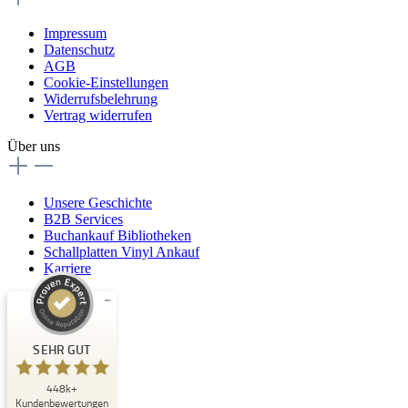
Impressum
Datenschutz
AGB
Cookie-Einstellungen
Widerrufsbelehrung
Vertrag widerrufen
Über uns
Unsere Geschichte
B2B Services
Buchankauf Bibliotheken
Schallplatten Vinyl Ankauf
Karriere
Kundenbewertungen und Erfahrungen zu
Buchpark
SEHR GUT
SEHR GUT
448k+
%
33
Kundenbewertungen