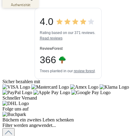
Empfehlungen auf
Authentizität
ProvenExpert.com
5,00
/
4,84
4.0
3
448k+
Bewertungen auf
3
Bewertungen von
ProvenExpert.com
Rating based on our 371 reviews.
anderen Quellen
Read reviews
Blick aufs ProvenExpert-Profil werfen
ReviewForest
06.08.2026
366
Trees planted in our
review forest
.
Sicher bezahlen mit
Schneller Versand
Folge uns auf
Büchern ein zweites Leben schenken
Filter werden angewendet...