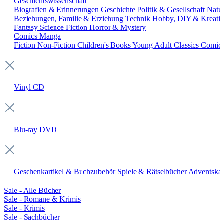
Geschichtswissenschaft
Biografien & Erinnerungen
Geschichte
Politik & Gesellschaft
Nat
Beziehungen, Familie & Erziehung
Technik
Hobby, DIY & Kreati
Fantasy
Science Fiction
Horror & Mystery
Comics
Manga
Fiction
Non-Fiction
Children's Books
Young Adult
Classics
Comi
Vinyl
CD
Blu-ray
DVD
Geschenkartikel & Buchzubehör
Spiele & Rätselbücher
Adventska
Sale - Alle Bücher
Sale - Romane & Krimis
Sale - Krimis
Sale - Sachbücher