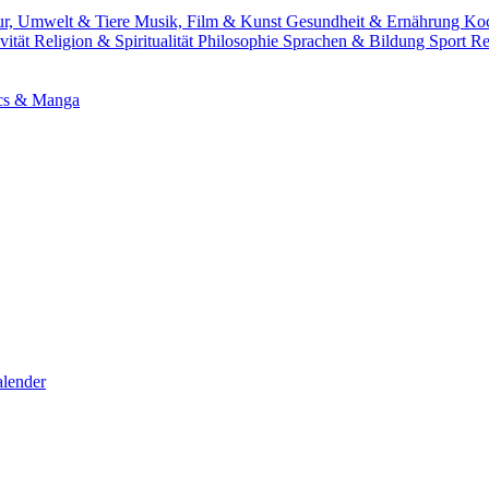
ur, Umwelt & Tiere
Musik, Film & Kunst
Gesundheit & Ernährung
Ko
vität
Religion & Spiritualität
Philosophie
Sprachen & Bildung
Sport
Re
cs & Manga
lender