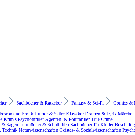
cher
Sachbücher & Ratgeber
Fantasy & Sci-Fi
Comics &
ebesromane
Erotik
Humor & Satire
Klassiker
Dramen & Lyrik
Märchen
he Krimis
Psychothriller
Agenten- & Politthriller
True Crime
n & Sagen
Lernbücher & Schulhilfen
Sachbücher für Kinder
Beschäfti
 & Technik
Naturwissenschaften
Geistes- & Sozialwissenschaften
Psych