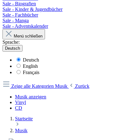
Sale - Biografien
Sale - Kinder & Jugendbücher
Sale - Fachbücher
Sale - Manga
Sale - Adventskalender
Menü schließen
Sprache:
Deutsch
Deutsch
English
Français
Zeige alle Kategorien
Musik
Zurück
Musik anzeigen
Vinyl
CD
Startseite
Musik