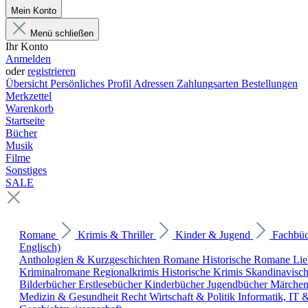
Mein Konto
Menü schließen
Ihr Konto
Anmelden
oder
registrieren
Übersicht
Persönliches Profil
Adressen
Zahlungsarten
Bestellungen
Merkzettel
Warenkorb
Startseite
Bücher
Musik
Filme
Sonstiges
SALE
Romane
Krimis & Thriller
Kinder & Jugend
Fachbü
Englisch)
Anthologien & Kurzgeschichten
Romane
Historische Romane
Li
Kriminalromane
Regionalkrimis
Historische Krimis
Skandinavisc
Bilderbücher
Erstlesebücher
Kinderbücher
Jugendbücher
Märche
Medizin & Gesundheit
Recht
Wirtschaft & Politik
Informatik, IT