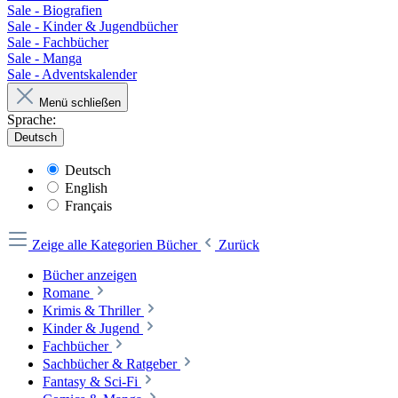
Sale - Biografien
Sale - Kinder & Jugendbücher
Sale - Fachbücher
Sale - Manga
Sale - Adventskalender
Menü schließen
Sprache:
Deutsch
Deutsch
English
Français
Zeige alle Kategorien
Bücher
Zurück
Bücher anzeigen
Romane
Krimis & Thriller
Kinder & Jugend
Fachbücher
Sachbücher & Ratgeber
Fantasy & Sci-Fi