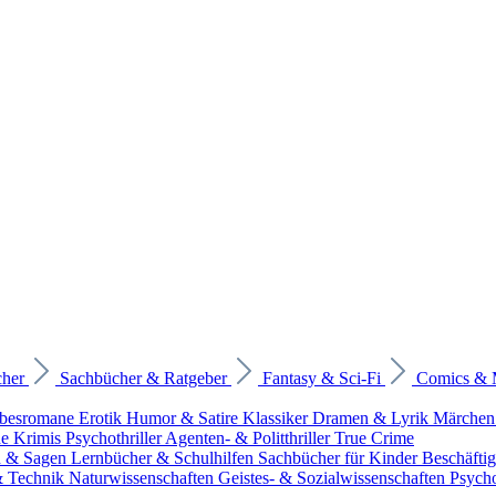
cher
Sachbücher & Ratgeber
Fantasy & Sci-Fi
Comics &
ebesromane
Erotik
Humor & Satire
Klassiker
Dramen & Lyrik
Märchen
he Krimis
Psychothriller
Agenten- & Politthriller
True Crime
n & Sagen
Lernbücher & Schulhilfen
Sachbücher für Kinder
Beschäfti
 & Technik
Naturwissenschaften
Geistes- & Sozialwissenschaften
Psych