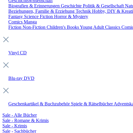
Geschichtswissenschaft
Biografien & Erinnerungen
Geschichte
Politik & Gesellschaft
Nat
Beziehungen, Familie & Erziehung
Technik
Hobby, DIY & Kreati
Fantasy
Science Fiction
Horror & Mystery
Comics
Manga
Fiction
Non-Fiction
Children's Books
Young Adult
Classics
Comi
Vinyl
CD
Blu-ray
DVD
Geschenkartikel & Buchzubehör
Spiele & Rätselbücher
Adventska
Sale - Alle Bücher
Sale - Romane & Krimis
Sale - Krimis
Sale - Sachbücher