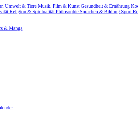
ur, Umwelt & Tiere
Musik, Film & Kunst
Gesundheit & Ernährung
Ko
vität
Religion & Spiritualität
Philosophie
Sprachen & Bildung
Sport
Re
cs & Manga
lender