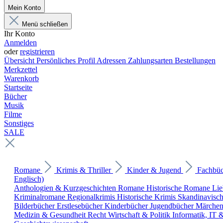
Mein Konto
Menü schließen
Ihr Konto
Anmelden
oder
registrieren
Übersicht
Persönliches Profil
Adressen
Zahlungsarten
Bestellungen
Merkzettel
Warenkorb
Startseite
Bücher
Musik
Filme
Sonstiges
SALE
Romane
Krimis & Thriller
Kinder & Jugend
Fachbü
Englisch)
Anthologien & Kurzgeschichten
Romane
Historische Romane
Li
Kriminalromane
Regionalkrimis
Historische Krimis
Skandinavisc
Bilderbücher
Erstlesebücher
Kinderbücher
Jugendbücher
Märche
Medizin & Gesundheit
Recht
Wirtschaft & Politik
Informatik, IT