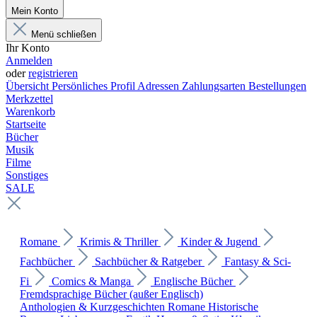
Mein Konto
Menü schließen
Ihr Konto
Anmelden
oder
registrieren
Übersicht
Persönliches Profil
Adressen
Zahlungsarten
Bestellungen
Merkzettel
Warenkorb
Startseite
Bücher
Musik
Filme
Sonstiges
SALE
Romane
Krimis & Thriller
Kinder & Jugend
Fachbücher
Sachbücher & Ratgeber
Fantasy & Sci-
Fi
Comics & Manga
Englische Bücher
Fremdsprachige Bücher (außer Englisch)
Anthologien & Kurzgeschichten
Romane
Historische