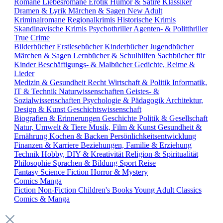
Romane
Liebesromane
Erotik
Humor & Satire
Klassiker
Dramen & Lyrik
Märchen & Sagen
New Adult
Kriminalromane
Regionalkrimis
Historische Krimis
Skandinavische Krimis
Psychothriller
Agenten- & Politthriller
True Crime
Bilderbücher
Erstlesebücher
Kinderbücher
Jugendbücher
Märchen & Sagen
Lernbücher & Schulhilfen
Sachbücher für
Kinder
Beschäftigungs- & Malbücher
Gedichte, Reime &
Lieder
Medizin & Gesundheit
Recht
Wirtschaft & Politik
Informatik,
IT & Technik
Naturwissenschaften
Geistes- &
Sozialwissenschaften
Psychologie & Pädagogik
Architektur,
Design & Kunst
Geschichtswissenschaft
Biografien & Erinnerungen
Geschichte
Politik & Gesellschaft
Natur, Umwelt & Tiere
Musik, Film & Kunst
Gesundheit &
Ernährung
Kochen & Backen
Persönlichkeitsentwicklung
Finanzen & Karriere
Beziehungen, Familie & Erziehung
Technik
Hobby, DIY & Kreativität
Religion & Spiritualität
Philosophie
Sprachen & Bildung
Sport
Reise
Fantasy
Science Fiction
Horror & Mystery
Comics
Manga
Fiction
Non-Fiction
Children's Books
Young Adult
Classics
Comics & Manga