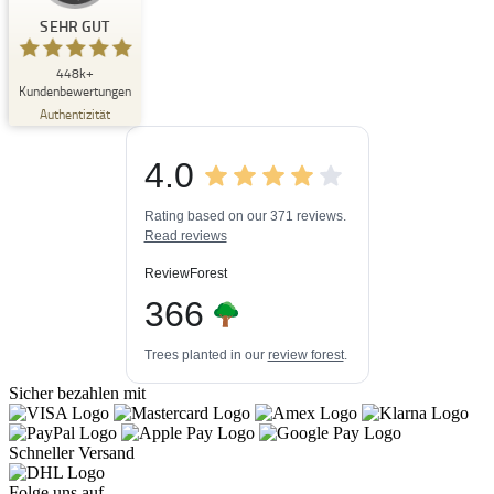
Kundenbewertungen und Erfahrungen zu
Buchpark
SEHR GUT
SEHR GUT
448k+
%
33
Kundenbewertungen
Empfehlungen auf
Authentizität
ProvenExpert.com
5,00
/
4,84
4.0
3
448k+
Bewertungen auf
3
Bewertungen von
ProvenExpert.com
Rating based on our 371 reviews.
anderen Quellen
Read reviews
Blick aufs ProvenExpert-Profil werfen
ReviewForest
06.08.2026
366
Trees planted in our
review forest
.
Sicher bezahlen mit
Schneller Versand
Folge uns auf