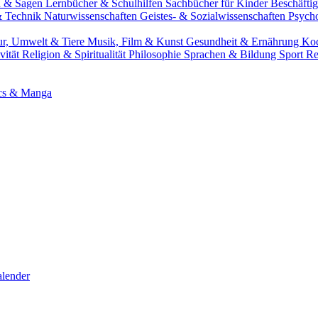
n & Sagen
Lernbücher & Schulhilfen
Sachbücher für Kinder
Beschäfti
 & Technik
Naturwissenschaften
Geistes- & Sozialwissenschaften
Psych
ur, Umwelt & Tiere
Musik, Film & Kunst
Gesundheit & Ernährung
Ko
vität
Religion & Spiritualität
Philosophie
Sprachen & Bildung
Sport
Re
cs & Manga
lender