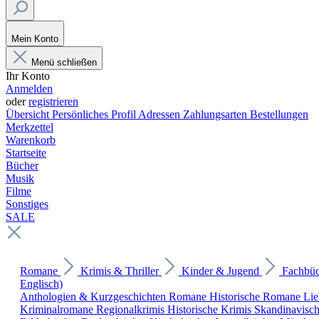
Mein Konto
Menü schließen
Ihr Konto
Anmelden
oder
registrieren
Übersicht
Persönliches Profil
Adressen
Zahlungsarten
Bestellungen
Merkzettel
Warenkorb
Startseite
Bücher
Musik
Filme
Sonstiges
SALE
Romane
Krimis & Thriller
Kinder & Jugend
Fachbü
Englisch)
Anthologien & Kurzgeschichten
Romane
Historische Romane
Li
Kriminalromane
Regionalkrimis
Historische Krimis
Skandinavisc