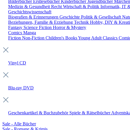
Bilderbücher
Erstlesebücher
Kinderbücher
Jugendbücher
Märche
Medizin & Gesundheit
Recht
Wirtschaft & Politik
Informatik, IT
Geschichtswissenschaft
Biografien & Erinnerungen
Geschichte
Politik & Gesellschaft
Nat
Beziehungen, Familie & Erziehung
Technik
Hobby, DIY & Kreati
Fantasy
Science Fiction
Horror & Mystery
Comics
Manga
Fiction
Non-Fiction
Children's Books
Young Adult
Classics
Comi
Vinyl
CD
Blu-ray
DVD
Geschenkartikel & Buchzubehör
Spiele & Rätselbücher
Adventska
Sale - Alle Bücher
Sale - Romane & Krimis