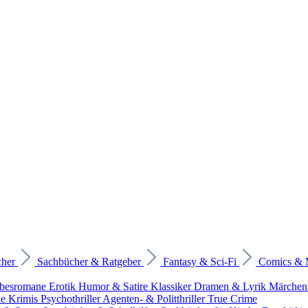
cher
Sachbücher & Ratgeber
Fantasy & Sci-Fi
Comics &
ebesromane
Erotik
Humor & Satire
Klassiker
Dramen & Lyrik
Märchen
he Krimis
Psychothriller
Agenten- & Politthriller
True Crime