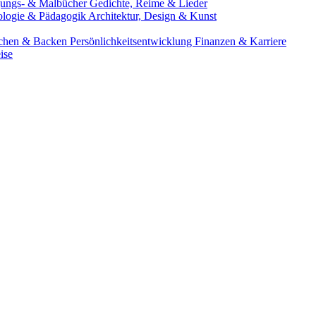
gungs- & Malbücher
Gedichte, Reime & Lieder
ologie & Pädagogik
Architektur, Design & Kunst
chen & Backen
Persönlichkeitsentwicklung
Finanzen & Karriere
ise