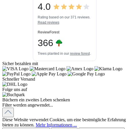
4.0
3
447k+
Bewertungen auf
3
Bewertungen von
ProvenExpert.com
Rating based on our 371 reviews.
anderen Quellen
Read reviews
Blick aufs ProvenExpert-Profil werfen
ReviewForest
03.08.2026
366
Trees planted in our
review forest
.
Sicher bezahlen mit
Schneller Versand
Folge uns auf
Büchern ein zweites Leben schenken
Filter werden angewendet...
Diese Website verwendet Cookies, um eine bestmögliche Erfahrung
bieten zu können.
Mehr Informationen ...