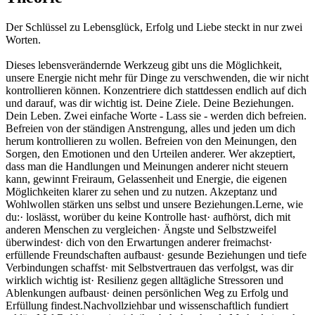
Der Schlüssel zu Lebensglück, Erfolg und Liebe steckt in nur zwei
Worten.
Dieses lebensverändernde Werkzeug gibt uns die Möglichkeit,
unsere Energie nicht mehr für Dinge zu verschwenden, die wir nicht
kontrollieren können. Konzentriere dich stattdessen endlich auf dich
und darauf, was dir wichtig ist. Deine Ziele. Deine Beziehungen.
Dein Leben. Zwei einfache Worte - Lass sie - werden dich befreien.
Befreien von der ständigen Anstrengung, alles und jeden um dich
herum kontrollieren zu wollen. Befreien von den Meinungen, den
Sorgen, den Emotionen und den Urteilen anderer. Wer akzeptiert,
dass man die Handlungen und Meinungen anderer nicht steuern
kann, gewinnt Freiraum, Gelassenheit und Energie, die eigenen
Möglichkeiten klarer zu sehen und zu nutzen. Akzeptanz und
Wohlwollen stärken uns selbst und unsere Beziehungen.Lerne, wie
du:· loslässt, worüber du keine Kontrolle hast· aufhörst, dich mit
anderen Menschen zu vergleichen· Ängste und Selbstzweifel
überwindest· dich von den Erwartungen anderer freimachst·
erfüllende Freundschaften aufbaust· gesunde Beziehungen und tiefe
Verbindungen schaffst· mit Selbstvertrauen das verfolgst, was dir
wirklich wichtig ist· Resilienz gegen alltägliche Stressoren und
Ablenkungen aufbaust· deinen persönlichen Weg zu Erfolg und
Erfüllung findest.Nachvollziehbar und wissenschaftlich fundiert