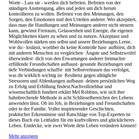
Worte - Lass sie - werden dich befreien. Befreien von der
ständigen Anstrengung, alles und jeden um dich herum
kontrollieren zu wollen. Befreien von den Meinungen, den
Sorgen, den Emotionen und den Urteilen anderer. Wer akzeptiert,
dass man die Handlungen und Meinungen anderer nicht steuern
kann, gewinnt Freiraum, Gelassenheit und Energie, die eigenen
Möglichkeiten klarer zu sehen und zu nutzen. Akzeptanz und
Wohlwollen stärken uns selbst und unsere Beziehungen.Lerne,
wie du:· loslässt, worüber du keine Kontrolle hast· aufhörst, dich
mit anderen Menschen zu vergleichen· Ängste und Selbstzweifel
überwindest· dich von den Erwartungen anderer freimachst·
erfüllende Freundschaften aufbaust· gesunde Beziehungen und
tiefe Verbindungen schaffst· mit Selbstvertrauen das verfolgst,
was dir wirklich wichtig ist· Resilienz gegen alltägliche
Stressoren und Ablenkungen aufbaust· deinen persönlichen Weg
zu Erfolg und Erfüllung findest.Nachvollziehbar und
wissenschaftlich fundiert erklärt Mel Robbins, wie sich ihre
bahnbrechende Methode in acht Schlüsselbereichen des Lebens
anwenden lässt. Ob im Job, in Beziehungen und Freundschaften
oder in der Familie. Voller inspirierender Geschichten,
praktischer Erkenntnisse und Ratschläge von Top-Experten ist
dieses Buch ein Leitfaden für ein kraftvolleres und glücklicheres
Leben. Entdecke, wie zwei Worte dein Leben verändern können!
Mehr anzeigen