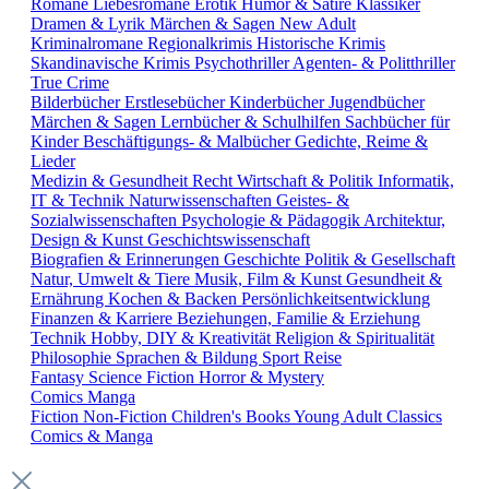
Romane
Liebesromane
Erotik
Humor & Satire
Klassiker
Dramen & Lyrik
Märchen & Sagen
New Adult
Kriminalromane
Regionalkrimis
Historische Krimis
Skandinavische Krimis
Psychothriller
Agenten- & Politthriller
True Crime
Bilderbücher
Erstlesebücher
Kinderbücher
Jugendbücher
Märchen & Sagen
Lernbücher & Schulhilfen
Sachbücher für
Kinder
Beschäftigungs- & Malbücher
Gedichte, Reime &
Lieder
Medizin & Gesundheit
Recht
Wirtschaft & Politik
Informatik,
IT & Technik
Naturwissenschaften
Geistes- &
Sozialwissenschaften
Psychologie & Pädagogik
Architektur,
Design & Kunst
Geschichtswissenschaft
Biografien & Erinnerungen
Geschichte
Politik & Gesellschaft
Natur, Umwelt & Tiere
Musik, Film & Kunst
Gesundheit &
Ernährung
Kochen & Backen
Persönlichkeitsentwicklung
Finanzen & Karriere
Beziehungen, Familie & Erziehung
Technik
Hobby, DIY & Kreativität
Religion & Spiritualität
Philosophie
Sprachen & Bildung
Sport
Reise
Fantasy
Science Fiction
Horror & Mystery
Comics
Manga
Fiction
Non-Fiction
Children's Books
Young Adult
Classics
Comics & Manga