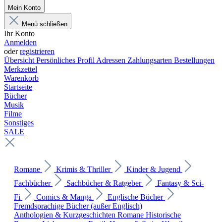
Mein Konto
Menü schließen
Ihr Konto
Anmelden
oder
registrieren
Übersicht
Persönliches Profil
Adressen
Zahlungsarten
Bestellungen
Merkzettel
Warenkorb
Startseite
Bücher
Musik
Filme
Sonstiges
SALE
Romane
Krimis & Thriller
Kinder & Jugend
Fachbücher
Sachbücher & Ratgeber
Fantasy & Sci-
Fi
Comics & Manga
Englische Bücher
Fremdsprachige Bücher (außer Englisch)
Anthologien & Kurzgeschichten
Romane
Historische