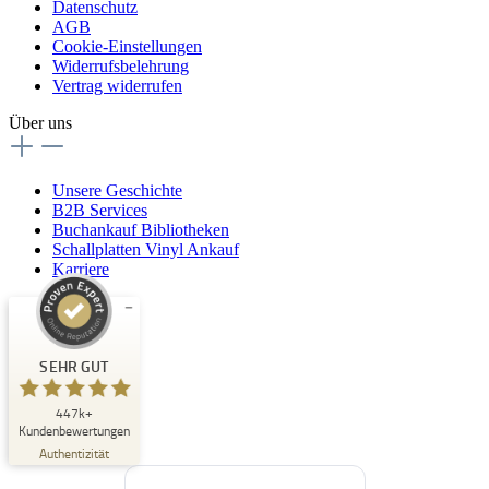
Datenschutz
AGB
Cookie-Einstellungen
Widerrufsbelehrung
Vertrag widerrufen
Über uns
Unsere Geschichte
B2B Services
Buchankauf Bibliotheken
Schallplatten Vinyl Ankauf
Karriere
Kundenbewertungen und Erfahrungen zu
Buchpark
SEHR GUT
SEHR GUT
447k+
%
33
Kundenbewertungen
Empfehlungen auf
Authentizität
ProvenExpert.com
5,00
/
4,84