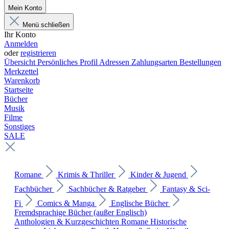
Mein Konto
Menü schließen
Ihr Konto
Anmelden
oder
registrieren
Übersicht
Persönliches Profil
Adressen
Zahlungsarten
Bestellungen
Merkzettel
Warenkorb
Startseite
Bücher
Musik
Filme
Sonstiges
SALE
Romane
Krimis & Thriller
Kinder & Jugend
Fachbücher
Sachbücher & Ratgeber
Fantasy & Sci-
Fi
Comics & Manga
Englische Bücher
Fremdsprachige Bücher (außer Englisch)
Anthologien & Kurzgeschichten
Romane
Historische