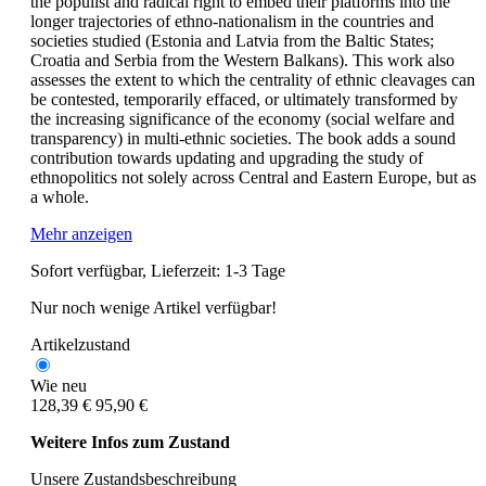
the populist and radical right to embed their platforms into the
longer trajectories of ethno-nationalism in the countries and
societies studied (Estonia and Latvia from the Baltic States;
Croatia and Serbia from the Western Balkans). This work also
assesses the extent to which the centrality of ethnic cleavages can
be contested, temporarily effaced, or ultimately transformed by
the increasing significance of the economy (social welfare and
transparency) in multi-ethnic societies. The book adds a sound
contribution towards updating and upgrading the study of
ethnopolitics not solely across Central and Eastern Europe, but as
a whole.
Mehr anzeigen
Sofort verfügbar, Lieferzeit: 1-3 Tage
Nur noch wenige Artikel verfügbar!
Artikelzustand
Wie neu
128,39 €
95,90 €
Weitere Infos zum Zustand
Unsere Zustandsbeschreibung