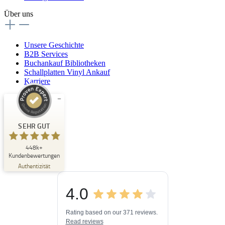
Über uns
Unsere Geschichte
B2B Services
Buchankauf Bibliotheken
Schallplatten Vinyl Ankauf
Karriere
Kundenbewertungen und Erfahrungen zu
Buchpark
SEHR GUT
SEHR GUT
448k+
%
33
Kundenbewertungen
Empfehlungen auf
Authentizität
ProvenExpert.com
5,00
/
4,84
4.0
3
448k+
Bewertungen auf
3
Bewertungen von
ProvenExpert.com
Rating based on our 371 reviews.
anderen Quellen
Read reviews