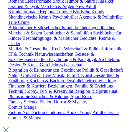
Romane
Liebesromane
Erotik
Humor & Satire
Klassiker
Dramen & Lyrik
Märchen & Sagen
New Adult
Kriminalromane
Regionalkrimis
Historische Krimis
Skandinavische Krimis
Psychothriller
Agenten- & Politthriller
True Crime
Bilderbücher
Erstlesebücher
Kinderbücher
Jugendbücher
Märchen & Sagen
Lernbücher & Schulhilfen
Sachbücher für
Kinder
Beschäftigungs- & Malbücher
Gedichte, Reime &
Lieder
Medizin & Gesundheit
Recht
Wirtschaft & Politik
Informatik,
IT & Technik
Naturwissenschaften
Geistes- &
Sozialwissenschaften
Psychologie & Pädagogik
Architektur,
Design & Kunst
Geschichtswissenschaft
Biografien & Erinnerungen
Geschichte
Politik & Gesellschaft
Natur, Umwelt & Tiere
Musik, Film & Kunst
Gesundheit &
Ernährung
Kochen & Backen
Persönlichkeitsentwicklung
Finanzen & Karriere
Beziehungen, Familie & Erziehung
Technik
Hobby, DIY & Kreativität
Religion & Spiritualität
Philosophie
Sprachen & Bildung
Sport
Reise
Fantasy
Science Fiction
Horror & Mystery
Comics
Manga
Fiction
Non-Fiction
Children's Books
Young Adult
Classics
Comics & Manga