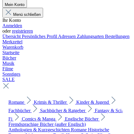
Mein Konto
Menü schließen
Ihr Konto
Anmelden
oder
registrieren
Übersicht
Persönliches Profil
Adressen
Zahlungsarten
Bestellungen
Merkzettel
Warenkorb
Startseite
Bücher
Musik
Filme
Sonstiges
SALE
Romane
Krimis & Thriller
Kinder & Jugend
Fachbücher
Sachbücher & Ratgeber
Fantasy & Sci-
Fi
Comics & Manga
Englische Bücher
Fremdsprachige Bücher (außer Englisch)
Anthologien & Kurzgeschichten
Romane
Historische