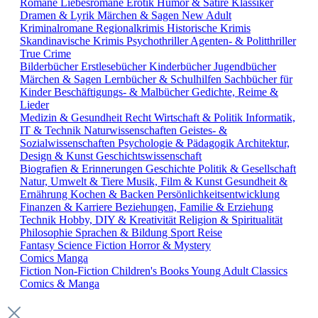
Romane
Liebesromane
Erotik
Humor & Satire
Klassiker
Dramen & Lyrik
Märchen & Sagen
New Adult
Kriminalromane
Regionalkrimis
Historische Krimis
Skandinavische Krimis
Psychothriller
Agenten- & Politthriller
True Crime
Bilderbücher
Erstlesebücher
Kinderbücher
Jugendbücher
Märchen & Sagen
Lernbücher & Schulhilfen
Sachbücher für
Kinder
Beschäftigungs- & Malbücher
Gedichte, Reime &
Lieder
Medizin & Gesundheit
Recht
Wirtschaft & Politik
Informatik,
IT & Technik
Naturwissenschaften
Geistes- &
Sozialwissenschaften
Psychologie & Pädagogik
Architektur,
Design & Kunst
Geschichtswissenschaft
Biografien & Erinnerungen
Geschichte
Politik & Gesellschaft
Natur, Umwelt & Tiere
Musik, Film & Kunst
Gesundheit &
Ernährung
Kochen & Backen
Persönlichkeitsentwicklung
Finanzen & Karriere
Beziehungen, Familie & Erziehung
Technik
Hobby, DIY & Kreativität
Religion & Spiritualität
Philosophie
Sprachen & Bildung
Sport
Reise
Fantasy
Science Fiction
Horror & Mystery
Comics
Manga
Fiction
Non-Fiction
Children's Books
Young Adult
Classics
Comics & Manga