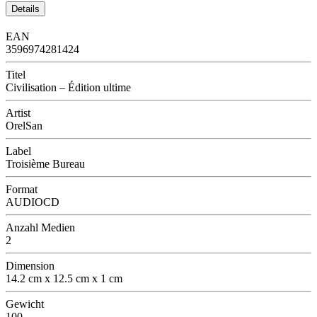
Details
EAN
3596974281424
Titel
Civilisation – Édition ultime
Artist
OrelSan
Label
Troisième Bureau
Format
AUDIOCD
Anzahl Medien
2
Dimension
14.2 cm x 12.5 cm x 1 cm
Gewicht
100