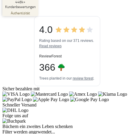
SEHR GUT
448k+
%
33
Kundenbewertungen
Empfehlungen auf
Authentizität
ProvenExpert.com
5,00
/
4,84
4.0
3
448k+
Bewertungen auf
3
Bewertungen von
ProvenExpert.com
Rating based on our 371 reviews.
anderen Quellen
Read reviews
Blick aufs ProvenExpert-Profil werfen
ReviewForest
06.08.2026
366
Trees planted in our
review forest
.
Sicher bezahlen mit
Schneller Versand
Folge uns auf
Büchern ein zweites Leben schenken
Filter werden angewendet...