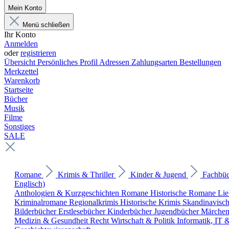
Mein Konto
Menü schließen
Ihr Konto
Anmelden
oder
registrieren
Übersicht
Persönliches Profil
Adressen
Zahlungsarten
Bestellungen
Merkzettel
Warenkorb
Startseite
Bücher
Musik
Filme
Sonstiges
SALE
Romane
Krimis & Thriller
Kinder & Jugend
Fachbü
Englisch)
Anthologien & Kurzgeschichten
Romane
Historische Romane
Li
Kriminalromane
Regionalkrimis
Historische Krimis
Skandinavisc
Bilderbücher
Erstlesebücher
Kinderbücher
Jugendbücher
Märche
Medizin & Gesundheit
Recht
Wirtschaft & Politik
Informatik, IT