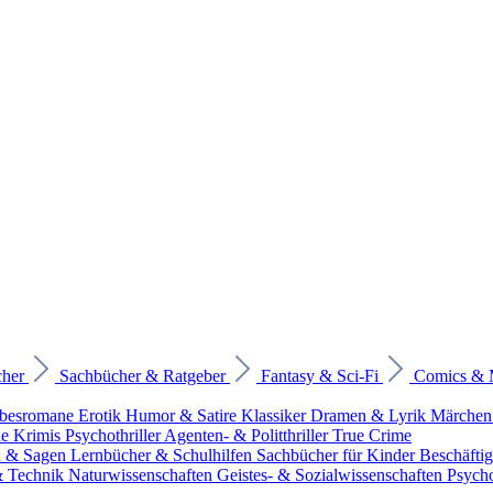
cher
Sachbücher & Ratgeber
Fantasy & Sci-Fi
Comics &
ebesromane
Erotik
Humor & Satire
Klassiker
Dramen & Lyrik
Märchen
he Krimis
Psychothriller
Agenten- & Politthriller
True Crime
n & Sagen
Lernbücher & Schulhilfen
Sachbücher für Kinder
Beschäfti
 & Technik
Naturwissenschaften
Geistes- & Sozialwissenschaften
Psych