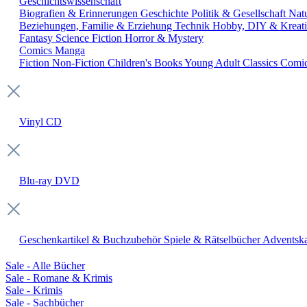
Geschichtswissenschaft
Biografien & Erinnerungen
Geschichte
Politik & Gesellschaft
Nat
Beziehungen, Familie & Erziehung
Technik
Hobby, DIY & Kreati
Fantasy
Science Fiction
Horror & Mystery
Comics
Manga
Fiction
Non-Fiction
Children's Books
Young Adult
Classics
Comi
Vinyl
CD
Blu-ray
DVD
Geschenkartikel & Buchzubehör
Spiele & Rätselbücher
Adventska
Sale - Alle Bücher
Sale - Romane & Krimis
Sale - Krimis
Sale - Sachbücher