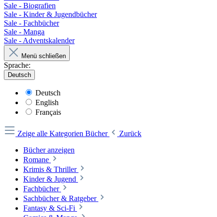
Sale - Biografien
Sale - Kinder & Jugendbücher
Sale - Fachbücher
Sale - Manga
Sale - Adventskalender
Menü schließen
Sprache:
Deutsch
Deutsch
English
Français
Zeige alle Kategorien
Bücher
Zurück
Bücher anzeigen
Romane
Krimis & Thriller
Kinder & Jugend
Fachbücher
Sachbücher & Ratgeber
Fantasy & Sci-Fi