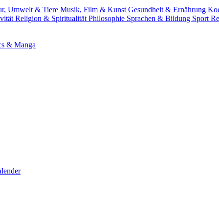
ur, Umwelt & Tiere
Musik, Film & Kunst
Gesundheit & Ernährung
Ko
vität
Religion & Spiritualität
Philosophie
Sprachen & Bildung
Sport
Re
cs & Manga
lender