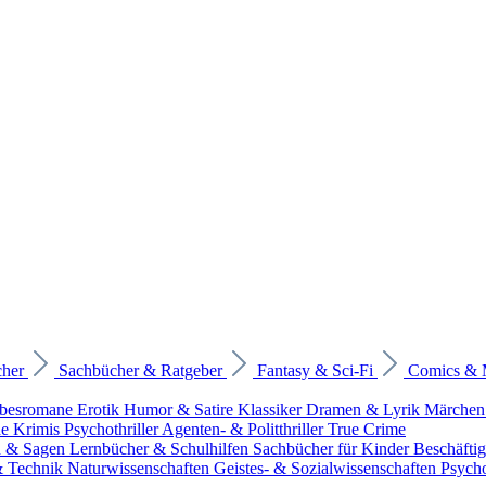
cher
Sachbücher & Ratgeber
Fantasy & Sci-Fi
Comics &
ebesromane
Erotik
Humor & Satire
Klassiker
Dramen & Lyrik
Märchen
he Krimis
Psychothriller
Agenten- & Politthriller
True Crime
n & Sagen
Lernbücher & Schulhilfen
Sachbücher für Kinder
Beschäfti
 & Technik
Naturwissenschaften
Geistes- & Sozialwissenschaften
Psych