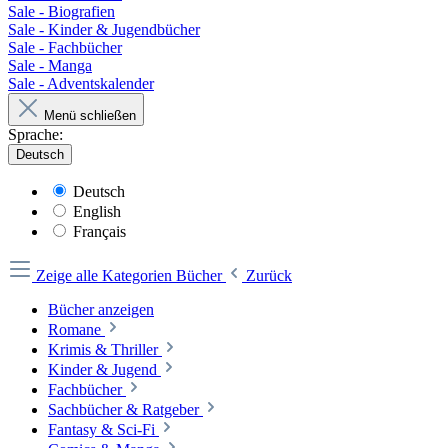
Sale - Biografien
Sale - Kinder & Jugendbücher
Sale - Fachbücher
Sale - Manga
Sale - Adventskalender
Menü schließen
Sprache:
Deutsch
Deutsch
English
Français
Zeige alle Kategorien
Bücher
Zurück
Bücher anzeigen
Romane
Krimis & Thriller
Kinder & Jugend
Fachbücher
Sachbücher & Ratgeber
Fantasy & Sci-Fi