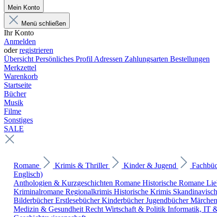
Mein Konto
Menü schließen
Ihr Konto
Anmelden
oder
registrieren
Übersicht
Persönliches Profil
Adressen
Zahlungsarten
Bestellungen
Merkzettel
Warenkorb
Startseite
Bücher
Musik
Filme
Sonstiges
SALE
Romane
Krimis & Thriller
Kinder & Jugend
Fachbü
Englisch)
Anthologien & Kurzgeschichten
Romane
Historische Romane
Li
Kriminalromane
Regionalkrimis
Historische Krimis
Skandinavisc
Bilderbücher
Erstlesebücher
Kinderbücher
Jugendbücher
Märche
Medizin & Gesundheit
Recht
Wirtschaft & Politik
Informatik, IT