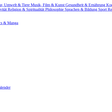
ur, Umwelt & Tiere
Musik, Film & Kunst
Gesundheit & Ernährung
Ko
vität
Religion & Spiritualität
Philosophie
Sprachen & Bildung
Sport
Re
cs & Manga
lender