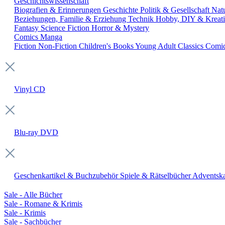
Geschichtswissenschaft
Biografien & Erinnerungen
Geschichte
Politik & Gesellschaft
Nat
Beziehungen, Familie & Erziehung
Technik
Hobby, DIY & Kreati
Fantasy
Science Fiction
Horror & Mystery
Comics
Manga
Fiction
Non-Fiction
Children's Books
Young Adult
Classics
Comi
Vinyl
CD
Blu-ray
DVD
Geschenkartikel & Buchzubehör
Spiele & Rätselbücher
Adventska
Sale - Alle Bücher
Sale - Romane & Krimis
Sale - Krimis
Sale - Sachbücher