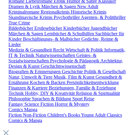
Romane
Liebesromane
Erotik
Humor & Satire
Klassiker
Dramen & Lyrik
Märchen & Sagen
New Adult
Kriminalromane
Regionalkrimis
Historische Krimis
Skandinavische Krimis
Psychothriller
Agenten- & Politthriller
True Crime
Bilderbücher
Erstlesebücher
Kinderbücher
Jugendbücher
Märchen & Sagen
Lernbücher & Schulhilfen
Sachbücher für
Kinder
Beschäftigungs- & Malbücher
Gedichte, Reime &
Lieder
Medizin & Gesundheit
Recht
Wirtschaft & Politik
Informatik,
IT & Technik
Naturwissenschaften
Geistes- &
Sozialwissenschaften
Psychologie & Pädagogik
Architektur,
Design & Kunst
Geschichtswissenschaft
Biografien & Erinnerungen
Geschichte
Politik & Gesellschaft
Natur, Umwelt & Tiere
Musik, Film & Kunst
Gesundheit &
Ernährung
Kochen & Backen
Persönlichkeitsentwicklung
Finanzen & Karriere
Beziehungen, Familie & Erziehung
Technik
Hobby, DIY & Kreativität
Religion & Spiritualität
Philosophie
Sprachen & Bildung
Sport
Reise
Fantasy
Science Fiction
Horror & Mystery
Comics
Manga
Fiction
Non-Fiction
Children's Books
Young Adult
Classics
Comics & Manga