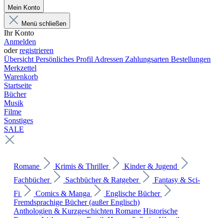
Mein Konto
Menü schließen
Ihr Konto
Anmelden
oder
registrieren
Übersicht
Persönliches Profil
Adressen
Zahlungsarten
Bestellungen
Merkzettel
Warenkorb
Startseite
Bücher
Musik
Filme
Sonstiges
SALE
Romane
Krimis & Thriller
Kinder & Jugend
Fachbücher
Sachbücher & Ratgeber
Fantasy & Sci-
Fi
Comics & Manga
Englische Bücher
Fremdsprachige Bücher (außer Englisch)
Anthologien & Kurzgeschichten
Romane
Historische