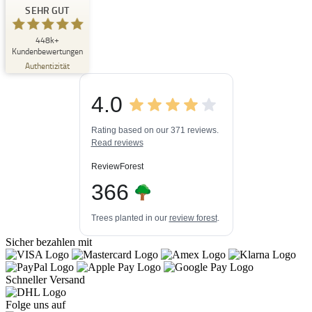
Buchpark
SEHR GUT
SEHR GUT
448k+
%
33
Kundenbewertungen
Empfehlungen auf
Authentizität
ProvenExpert.com
5,00
/
4,84
4.0
3
448k+
Bewertungen auf
3
Bewertungen von
ProvenExpert.com
Rating based on our 371 reviews.
anderen Quellen
Read reviews
Blick aufs ProvenExpert-Profil werfen
ReviewForest
06.08.2026
366
Trees planted in our
review forest
.
Sicher bezahlen mit
Schneller Versand
Folge uns auf