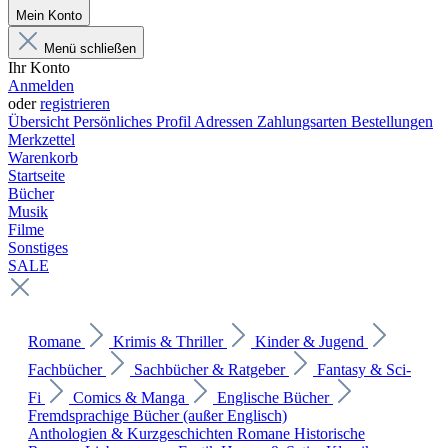
Mein Konto
Menü schließen
Ihr Konto
Anmelden
oder
registrieren
Übersicht
Persönliches Profil
Adressen
Zahlungsarten
Bestellungen
Merkzettel
Warenkorb
Startseite
Bücher
Musik
Filme
Sonstiges
SALE
Romane
Krimis & Thriller
Kinder & Jugend
Fachbücher
Sachbücher & Ratgeber
Fantasy & Sci-
Fi
Comics & Manga
Englische Bücher
Fremdsprachige Bücher (außer Englisch)
Anthologien & Kurzgeschichten
Romane
Historische