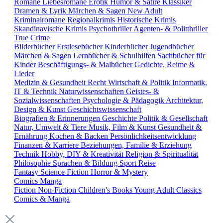
Romane
Liebesromane
Erotik
Humor & Satire
Klassiker
Dramen & Lyrik
Märchen & Sagen
New Adult
Kriminalromane
Regionalkrimis
Historische Krimis
Skandinavische Krimis
Psychothriller
Agenten- & Politthriller
True Crime
Bilderbücher
Erstlesebücher
Kinderbücher
Jugendbücher
Märchen & Sagen
Lernbücher & Schulhilfen
Sachbücher für
Kinder
Beschäftigungs- & Malbücher
Gedichte, Reime &
Lieder
Medizin & Gesundheit
Recht
Wirtschaft & Politik
Informatik,
IT & Technik
Naturwissenschaften
Geistes- &
Sozialwissenschaften
Psychologie & Pädagogik
Architektur,
Design & Kunst
Geschichtswissenschaft
Biografien & Erinnerungen
Geschichte
Politik & Gesellschaft
Natur, Umwelt & Tiere
Musik, Film & Kunst
Gesundheit &
Ernährung
Kochen & Backen
Persönlichkeitsentwicklung
Finanzen & Karriere
Beziehungen, Familie & Erziehung
Technik
Hobby, DIY & Kreativität
Religion & Spiritualität
Philosophie
Sprachen & Bildung
Sport
Reise
Fantasy
Science Fiction
Horror & Mystery
Comics
Manga
Fiction
Non-Fiction
Children's Books
Young Adult
Classics
Comics & Manga