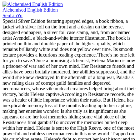
Alchemised English Edition
SenLinYu
Special Silver Edition featuring sprayed edges, a book ribbon, a
jacket with silver foil on the front and a design on the reverse,
designed endpapers, a silver foil case stamp, and, from acclaimed
artist Avendell, a black-and-white interior illustration.The book is
printed on thin and durable paper of the highest quality, which
remains brilliantly white and does not yellow over time. Its smooth
texture provides a luxurious reading experience.'There's no one left
for you to save.'Once a promising alchemist, Helena Marino is now
a prisoner-of war and of her own mind. Her Resistance friends and
allies have been brutally murdered, her abilities suppressed, and the
world she knew destroyed.In the aftermath of a long war, Paladia's
new ruling class of corrupt guild families and depraved
necromancers, whose vile undead creatures helped bring about their
victory, holds Helena captive.According to Resistance records, she
was a healer of little importance within their ranks. But Helena has
inexplicable memory loss of the months leading up to her capture,
making her enemies wonder: Is she truly as insignificant as she
appears, or are her lost memories hiding some vital piece of the
Resistance's final gambit?To uncover the memories buried deep
within her mind, Helena is sent to the High Reeve, one of the most
powerful and ruthless necromancers in this new world. Trapped on
his crumbling estate, Helena's fight-to protect her lost history and to