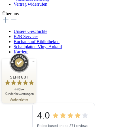
Vertrag widerrufen
Über uns
Unsere Geschichte
B2B Services
Buchankauf Bibliotheken
Schallplatten Vinyl Ankauf
Karriere
Kundenbewertungen und Erfahrungen zu
Buchpark
SEHR GUT
SEHR GUT
448k+
%
33
Kundenbewertungen
Empfehlungen auf
Authentizität
ProvenExpert.com
5,00
/
4,84
4.0
3
448k+
Bewertungen auf
3
Bewertungen von
ProvenExpert.com
Rating based on our 371 reviews.
anderen Quellen