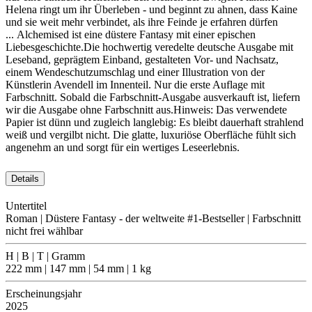
Helena ringt um ihr Überleben - und beginnt zu ahnen, dass Kaine
und sie weit mehr verbindet, als ihre Feinde je erfahren dürfen
... Alchemised ist eine düstere Fantasy mit einer epischen
Liebesgeschichte.Die hochwertig veredelte deutsche Ausgabe mit
Leseband, geprägtem Einband, gestalteten Vor- und Nachsatz,
einem Wendeschutzumschlag und einer Illustration von der
Künstlerin Avendell im Innenteil. Nur die erste Auflage mit
Farbschnitt. Sobald die Farbschnitt-Ausgabe ausverkauft ist, liefern
wir die Ausgabe ohne Farbschnitt aus.Hinweis: Das verwendete
Papier ist dünn und zugleich langlebig: Es bleibt dauerhaft strahlend
weiß und vergilbt nicht. Die glatte, luxuriöse Oberfläche fühlt sich
angenehm an und sorgt für ein wertiges Leseerlebnis.
Details
Untertitel
Roman | Düstere Fantasy - der weltweite #1-Bestseller | Farbschnitt
nicht frei wählbar
H | B | T | Gramm
222 mm | 147 mm | 54 mm | 1 kg
Erscheinungsjahr
2025