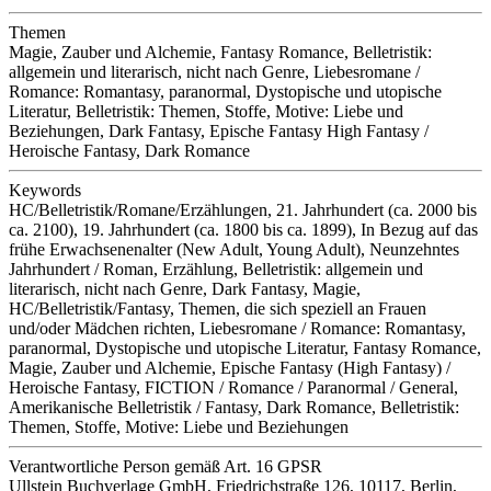
Themen
Magie, Zauber und Alchemie, Fantasy Romance, Belletristik:
allgemein und literarisch, nicht nach Genre, Liebesromane /
Romance: Romantasy, paranormal, Dystopische und utopische
Literatur, Belletristik: Themen, Stoffe, Motive: Liebe und
Beziehungen, Dark Fantasy, Epische Fantasy High Fantasy /
Heroische Fantasy, Dark Romance
Keywords
HC/Belletristik/Romane/Erzählungen, 21. Jahrhundert (ca. 2000 bis
ca. 2100), 19. Jahrhundert (ca. 1800 bis ca. 1899), In Bezug auf das
frühe Erwachsenenalter (New Adult, Young Adult), Neunzehntes
Jahrhundert / Roman, Erzählung, Belletristik: allgemein und
literarisch, nicht nach Genre, Dark Fantasy, Magie,
HC/Belletristik/Fantasy, Themen, die sich speziell an Frauen
und/oder Mädchen richten, Liebesromane / Romance: Romantasy,
paranormal, Dystopische und utopische Literatur, Fantasy Romance,
Magie, Zauber und Alchemie, Epische Fantasy (High Fantasy) /
Heroische Fantasy, FICTION / Romance / Paranormal / General,
Amerikanische Belletristik / Fantasy, Dark Romance, Belletristik:
Themen, Stoffe, Motive: Liebe und Beziehungen
Verantwortliche Person
gemäß Art. 16 GPSR
Ullstein Buchverlage GmbH, Friedrichstraße 126, 10117, Berlin,