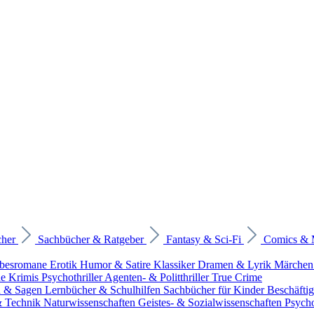
cher
Sachbücher & Ratgeber
Fantasy & Sci-Fi
Comics &
ebesromane
Erotik
Humor & Satire
Klassiker
Dramen & Lyrik
Märchen
he Krimis
Psychothriller
Agenten- & Politthriller
True Crime
n & Sagen
Lernbücher & Schulhilfen
Sachbücher für Kinder
Beschäfti
 & Technik
Naturwissenschaften
Geistes- & Sozialwissenschaften
Psych