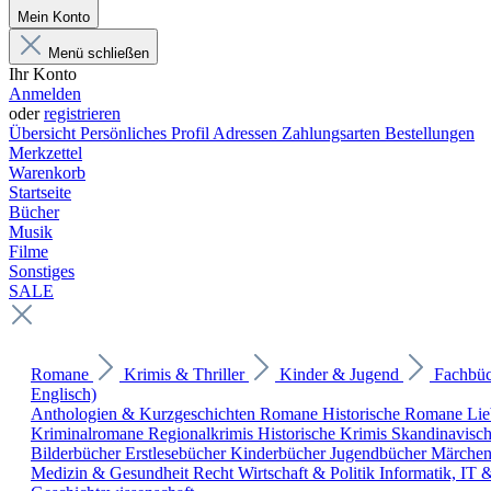
Mein Konto
Menü schließen
Ihr Konto
Anmelden
oder
registrieren
Übersicht
Persönliches Profil
Adressen
Zahlungsarten
Bestellungen
Merkzettel
Warenkorb
Startseite
Bücher
Musik
Filme
Sonstiges
SALE
Romane
Krimis & Thriller
Kinder & Jugend
Fachbü
Englisch)
Anthologien & Kurzgeschichten
Romane
Historische Romane
Li
Kriminalromane
Regionalkrimis
Historische Krimis
Skandinavisc
Bilderbücher
Erstlesebücher
Kinderbücher
Jugendbücher
Märche
Medizin & Gesundheit
Recht
Wirtschaft & Politik
Informatik, IT