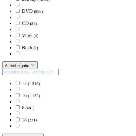
DVD
(899)
CD
(32)
Vinyl
(4)
Buch
(2)
Altersfreigabe
12
(1.316)
16
(1.132)
6
(481)
18
(231)