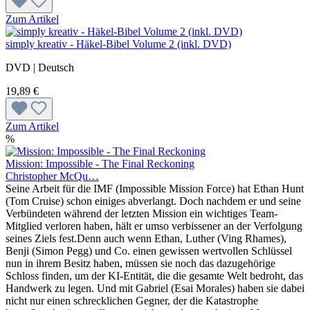
Zum Artikel
simply kreativ - Häkel-Bibel Volume 2 (inkl. DVD)
DVD | Deutsch
19,89 €
Zum Artikel
%
Mission: Impossible - The Final Reckoning
Christopher McQu…
Seine Arbeit für die IMF (Impossible Mission Force) hat Ethan Hunt
(Tom Cruise) schon einiges abverlangt. Doch nachdem er und seine
Verbündeten während der letzten Mission ein wichtiges Team-
Mitglied verloren haben, hält er umso verbissener an der Verfolgung
seines Ziels fest.Denn auch wenn Ethan, Luther (Ving Rhames),
Benji (Simon Pegg) und Co. einen gewissen wertvollen Schlüssel
nun in ihrem Besitz haben, müssen sie noch das dazugehörige
Schloss finden, um der KI-Entität, die die gesamte Welt bedroht, das
Handwerk zu legen. Und mit Gabriel (Esai Morales) haben sie dabei
nicht nur einen schrecklichen Gegner, der die Katastrophe