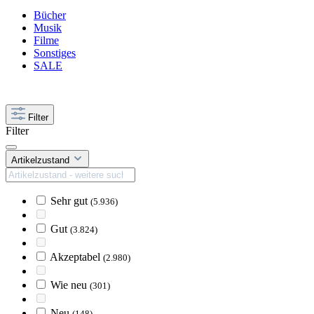
Bücher
Musik
Filme
Sonstiges
SALE
Filter
Filter
Artikelzustand
Sehr gut
(5.936)
Gut
(3.824)
Akzeptabel
(2.980)
Wie neu
(301)
Neu
(148)