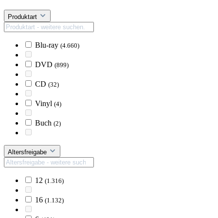
Produktart
Blu-ray
(4.660)
DVD
(899)
CD
(32)
Vinyl
(4)
Buch
(2)
Altersfreigabe
12
(1.316)
16
(1.132)