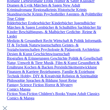
Romane
Liebesromane
Erotik
Humor & Satire
Klassiker
Dramen & Lyrik
Märchen & Sagen
New Adult
Kriminalromane
Regionalkrimis
Historische Krimis
Skandinavische Krimis
Psychothriller
Agenten- & Politthriller
True Crime
Bilderbücher
Erstlesebücher
Kinderbücher
Jugendbücher
Märchen & Sagen
Lernbücher & Schulhilfen
Sachbücher für
Kinder
Beschäftigungs- & Malbücher
Gedichte, Reime &
Lieder
Medizin & Gesundheit
Recht
Wirtschaft & Politik
Informatik,
IT & Technik
Naturwissenschaften
Geistes- &
Sozialwissenschaften
Psychologie & Pädagogik
Architektur,
Design & Kunst
Geschichtswissenschaft
Biografien & Erinnerungen
Geschichte
Politik & Gesellschaft
Natur, Umwelt & Tiere
Musik, Film & Kunst
Gesundheit &
Ernährung
Kochen & Backen
Persönlichkeitsentwicklung
Finanzen & Karriere
Beziehungen, Familie & Erziehung
Technik
Hobby, DIY & Kreativität
Religion & Spiritualität
Philosophie
Sprachen & Bildung
Sport
Reise
Fantasy
Science Fiction
Horror & Mystery
Comics
Manga
Fiction
Non-Fiction
Children's Books
Young Adult
Classics
Comics & Manga