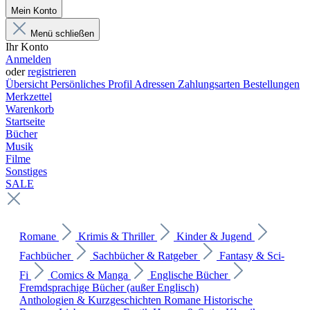
Mein Konto
Menü schließen
Ihr Konto
Anmelden
oder
registrieren
Übersicht
Persönliches Profil
Adressen
Zahlungsarten
Bestellungen
Merkzettel
Warenkorb
Startseite
Bücher
Musik
Filme
Sonstiges
SALE
Romane
Krimis & Thriller
Kinder & Jugend
Fachbücher
Sachbücher & Ratgeber
Fantasy & Sci-
Fi
Comics & Manga
Englische Bücher
Fremdsprachige Bücher (außer Englisch)
Anthologien & Kurzgeschichten
Romane
Historische