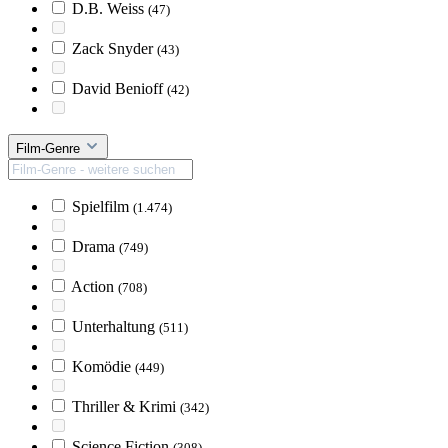
D.B. Weiss
(47)
Zack Snyder
(43)
David Benioff
(42)
Film-Genre
Spielfilm
(1.474)
Drama
(749)
Action
(708)
Unterhaltung
(511)
Komödie
(449)
Thriller & Krimi
(342)
Science Fiction
(308)