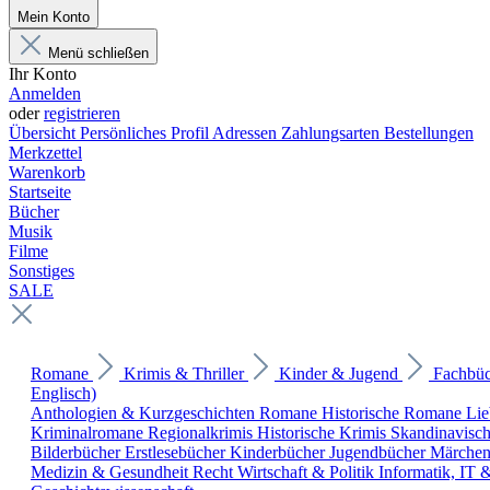
Mein Konto
Menü schließen
Ihr Konto
Anmelden
oder
registrieren
Übersicht
Persönliches Profil
Adressen
Zahlungsarten
Bestellungen
Merkzettel
Warenkorb
Startseite
Bücher
Musik
Filme
Sonstiges
SALE
Romane
Krimis & Thriller
Kinder & Jugend
Fachbü
Englisch)
Anthologien & Kurzgeschichten
Romane
Historische Romane
Li
Kriminalromane
Regionalkrimis
Historische Krimis
Skandinavisc
Bilderbücher
Erstlesebücher
Kinderbücher
Jugendbücher
Märche
Medizin & Gesundheit
Recht
Wirtschaft & Politik
Informatik, IT