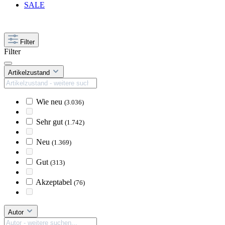
SALE
Filter
Filter
Artikelzustand
Wie neu
(3.036)
Sehr gut
(1.742)
Neu
(1.369)
Gut
(313)
Akzeptabel
(76)
Autor