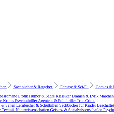
cher
Sachbücher & Ratgeber
Fantasy & Sci-Fi
Comics &
ebesromane
Erotik
Humor & Satire
Klassiker
Dramen & Lyrik
Märchen
he Krimis
Psychothriller
Agenten- & Politthriller
True Crime
n & Sagen
Lernbücher & Schulhilfen
Sachbücher für Kinder
Beschäfti
 & Technik
Naturwissenschaften
Geistes- & Sozialwissenschaften
Psych