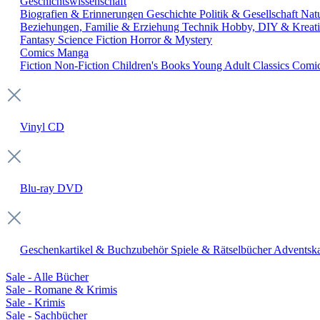
Geschichtswissenschaft
Biografien & Erinnerungen
Geschichte
Politik & Gesellschaft
Nat
Beziehungen, Familie & Erziehung
Technik
Hobby, DIY & Kreati
Fantasy
Science Fiction
Horror & Mystery
Comics
Manga
Fiction
Non-Fiction
Children's Books
Young Adult
Classics
Comi
Vinyl
CD
Blu-ray
DVD
Geschenkartikel & Buchzubehör
Spiele & Rätselbücher
Adventska
Sale - Alle Bücher
Sale - Romane & Krimis
Sale - Krimis
Sale - Sachbücher