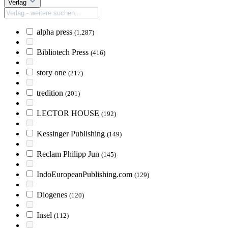
Verlag
alpha press
(1.287)
Bibliotech Press
(416)
story one
(217)
tredition
(201)
LECTOR HOUSE
(192)
Kessinger Publishing
(149)
Reclam Philipp Jun
(145)
IndoEuropeanPublishing.com
(129)
Diogenes
(120)
Insel
(112)