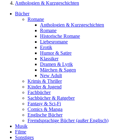
Anthologien & Kurzgeschichten
Bücher
Romane
Anthologien & Kurzgeschichten
Romane
Historische Romane
Liebesromane
Erotik
Humor & Satire
Klassiker
Dramen & Lyrik
Märchen & Sagen
New Adult
Krimis & Thriller
Kinder & Jugend
Fachbücher
Sachbücher & Ratgeber
Fantasy & Sci-Fi
Comics & Manga
Englische Bücher
Fremdsprachige Bücher (außer Englisch)
Musik
Filme
Sonstiges