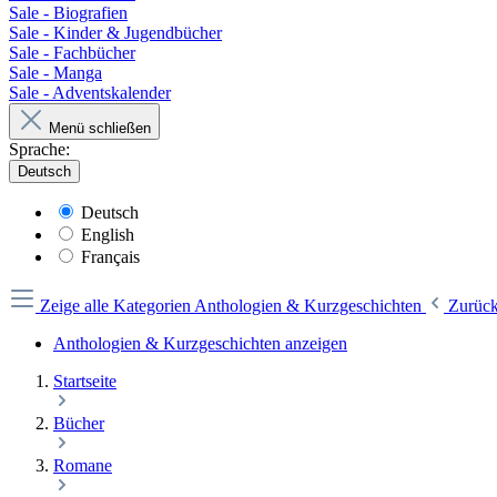
Sale - Biografien
Sale - Kinder & Jugendbücher
Sale - Fachbücher
Sale - Manga
Sale - Adventskalender
Menü schließen
Sprache:
Deutsch
Deutsch
English
Français
Zeige alle Kategorien
Anthologien & Kurzgeschichten
Zurüc
Anthologien & Kurzgeschichten anzeigen
Startseite
Bücher
Romane