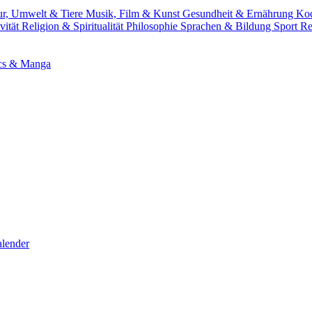
ur, Umwelt & Tiere
Musik, Film & Kunst
Gesundheit & Ernährung
Ko
vität
Religion & Spiritualität
Philosophie
Sprachen & Bildung
Sport
Re
cs & Manga
lender