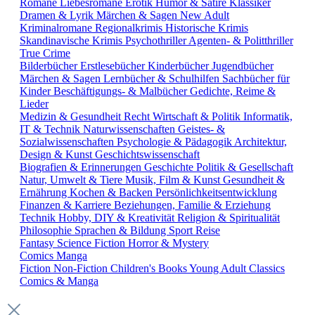
Romane
Liebesromane
Erotik
Humor & Satire
Klassiker
Dramen & Lyrik
Märchen & Sagen
New Adult
Kriminalromane
Regionalkrimis
Historische Krimis
Skandinavische Krimis
Psychothriller
Agenten- & Politthriller
True Crime
Bilderbücher
Erstlesebücher
Kinderbücher
Jugendbücher
Märchen & Sagen
Lernbücher & Schulhilfen
Sachbücher für
Kinder
Beschäftigungs- & Malbücher
Gedichte, Reime &
Lieder
Medizin & Gesundheit
Recht
Wirtschaft & Politik
Informatik,
IT & Technik
Naturwissenschaften
Geistes- &
Sozialwissenschaften
Psychologie & Pädagogik
Architektur,
Design & Kunst
Geschichtswissenschaft
Biografien & Erinnerungen
Geschichte
Politik & Gesellschaft
Natur, Umwelt & Tiere
Musik, Film & Kunst
Gesundheit &
Ernährung
Kochen & Backen
Persönlichkeitsentwicklung
Finanzen & Karriere
Beziehungen, Familie & Erziehung
Technik
Hobby, DIY & Kreativität
Religion & Spiritualität
Philosophie
Sprachen & Bildung
Sport
Reise
Fantasy
Science Fiction
Horror & Mystery
Comics
Manga
Fiction
Non-Fiction
Children's Books
Young Adult
Classics
Comics & Manga