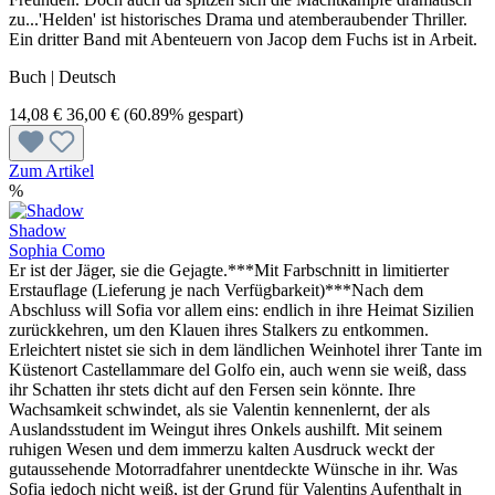
zu...'Helden' ist historisches Drama und atemberaubender Thriller.
Ein dritter Band mit Abenteuern von Jacop dem Fuchs ist in Arbeit.
Buch | Deutsch
14,08 €
36,00 €
(60.89% gespart)
Zum Artikel
%
Shadow
Sophia Como
Er ist der Jäger, sie die Gejagte.***Mit Farbschnitt in limitierter
Erstauflage (Lieferung je nach Verfügbarkeit)***Nach dem
Abschluss will Sofia vor allem eins: endlich in ihre Heimat Sizilien
zurückkehren, um den Klauen ihres Stalkers zu entkommen.
Erleichtert nistet sie sich in dem ländlichen Weinhotel ihrer Tante im
Küstenort Castellammare del Golfo ein, auch wenn sie weiß, dass
ihr Schatten ihr stets dicht auf den Fersen sein könnte. Ihre
Wachsamkeit schwindet, als sie Valentin kennenlernt, der als
Auslandsstudent im Weingut ihres Onkels aushilft. Mit seinem
ruhigen Wesen und dem immerzu kalten Ausdruck weckt der
gutaussehende Motorradfahrer unentdeckte Wünsche in ihr. Was
Sofia jedoch nicht weiß, ist der Grund für Valentins Aufenthalt in