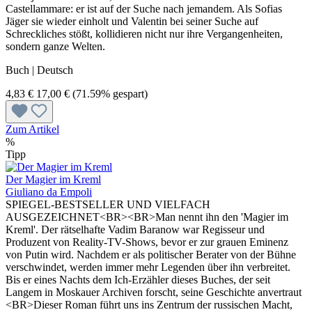
Castellammare: er ist auf der Suche nach jemandem. Als Sofias
Jäger sie wieder einholt und Valentin bei seiner Suche auf
Schreckliches stößt, kollidieren nicht nur ihre Vergangenheiten,
sondern ganze Welten.
Buch | Deutsch
4,83 €
17,00 €
(71.59% gespart)
Zum Artikel
%
Tipp
Der Magier im Kreml
Giuliano da Empoli
SPIEGEL-BESTSELLER UND VIELFACH
AUSGEZEICHNET<BR><BR>Man nennt ihn den 'Magier im
Kreml'. Der rätselhafte Vadim Baranow war Regisseur und
Produzent von Reality-TV-Shows, bevor er zur grauen Eminenz
von Putin wird. Nachdem er als politischer Berater von der Bühne
verschwindet, werden immer mehr Legenden über ihn verbreitet.
Bis er eines Nachts dem Ich-Erzähler dieses Buches, der seit
Langem in Moskauer Archiven forscht, seine Geschichte anvertraut
<BR>Dieser Roman führt uns ins Zentrum der russischen Macht,