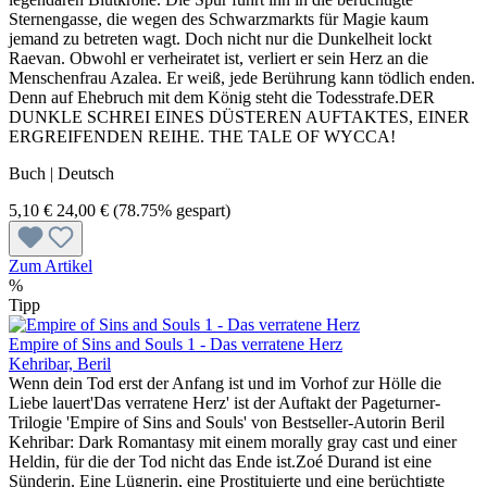
Sternengasse, die wegen des Schwarzmarkts für Magie kaum
jemand zu betreten wagt. Doch nicht nur die Dunkelheit lockt
Raevan. Obwohl er verheiratet ist, verliert er sein Herz an die
Menschenfrau Azalea. Er weiß, jede Berührung kann tödlich enden.
Denn auf Ehebruch mit dem König steht die Todesstrafe.DER
DUNKLE SCHREI EINES DÜSTEREN AUFTAKTES, EINER
ERGREIFENDEN REIHE. THE TALE OF WYCCA!
Buch | Deutsch
5,10 €
24,00 €
(78.75% gespart)
Zum Artikel
%
Tipp
Empire of Sins and Souls 1 - Das verratene Herz
Kehribar, Beril
Wenn dein Tod erst der Anfang ist und im Vorhof zur Hölle die
Liebe lauert'Das verratene Herz' ist der Auftakt der Pageturner-
Trilogie 'Empire of Sins and Souls' von Bestseller-Autorin Beril
Kehribar: Dark Romantasy mit einem morally gray cast und einer
Heldin, für die der Tod nicht das Ende ist.Zoé Durand ist eine
Sünderin. Eine Lügnerin, eine Prostituierte und eine berüchtigte