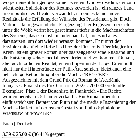
wo permanent Intrigen gesponnen werden. Und wo Vadim, der zum
wichtigsten Spindoktor des Regimes geworden ist, ein ganzes Land
in ein politisches Theater verwandelt, in dem es keine andere
Realität als die Erfüllung der Wünsche des Präsidenten gibt. Doch
Vadim ist kein gewöhnlicher Ehrgeizling: Der Regisseur, der sich
unter die Wölfe verirrt hat, gerät immer tiefer in die Machenschaften
des Systems, das er selbst mit aufgebaut hat, und wird alles
daransetzen, um dort wieder herauszukommen. Er nimmt den
Erzähler mit auf eine Reise ins Herz der Finsternis. 'Der Magier im
Kreml' ist ein großer Roman über das zeitgenössische Russland und
die Entstehung seiner medial inszenierten und vollkommen fiktiven,
aber auch tödlichen Realität, einem Imperium der Lüge. Er enthüllt
nicht nur die Hintergründe der Putin-Ära, sondern bietet auch eine
hellsichtige Betrachtung über die Macht. <BR> <BR> -
Ausgezeichnet mit dem Grand Prix du Roman de lAcadémie
française - Finalist des Prix Goncourt 2022 - 200 000 verkaufte
Exemplare, Platz 1 der Bestenliste in Frankreich - Die Rechte
wurden bereits in 26 Länder verkauft - Ein Roman über den
einflussreichsten Berater von Putin und die mediale Inszenierung der
Macht - Basiert auf der realen Gestalt von Putins Spindoktor
Wladislaw Surkow<BR>
Buch | Deutsch
3,39 €
25,00 €
(86.44% gespart)