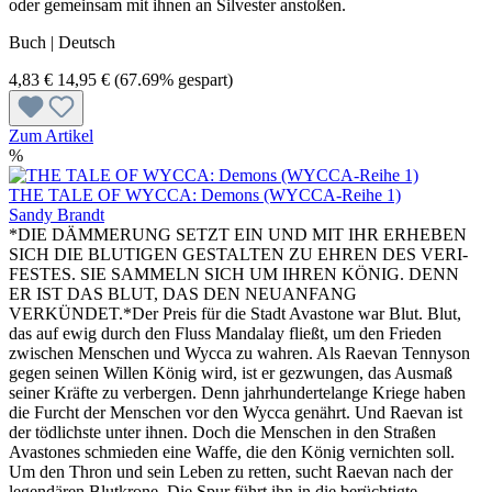
oder gemeinsam mit ihnen an Silvester anstoßen.
Buch | Deutsch
4,83 €
14,95 €
(67.69% gespart)
Zum Artikel
%
THE TALE OF WYCCA: Demons (WYCCA-Reihe 1)
Sandy Brandt
*DIE DÄMMERUNG SETZT EIN UND MIT IHR ERHEBEN
SICH DIE BLUTIGEN GESTALTEN ZU EHREN DES VERI-
FESTES. SIE SAMMELN SICH UM IHREN KÖNIG. DENN
ER IST DAS BLUT, DAS DEN NEUANFANG
VERKÜNDET.*Der Preis für die Stadt Avastone war Blut. Blut,
das auf ewig durch den Fluss Mandalay fließt, um den Frieden
zwischen Menschen und Wycca zu wahren. Als Raevan Tennyson
gegen seinen Willen König wird, ist er gezwungen, das Ausmaß
seiner Kräfte zu verbergen. Denn jahrhundertelange Kriege haben
die Furcht der Menschen vor den Wycca genährt. Und Raevan ist
der tödlichste unter ihnen. Doch die Menschen in den Straßen
Avastones schmieden eine Waffe, die den König vernichten soll.
Um den Thron und sein Leben zu retten, sucht Raevan nach der
legendären Blutkrone. Die Spur führt ihn in die berüchtigte