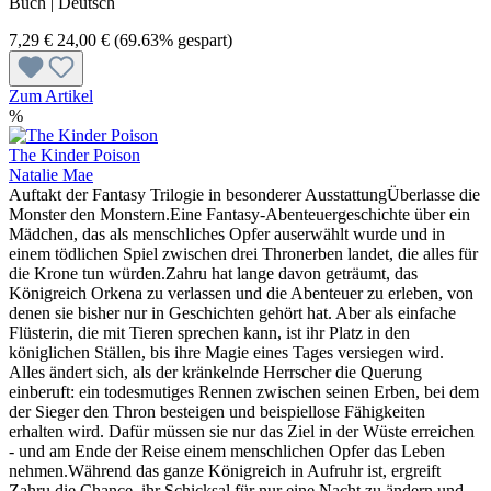
Buch | Deutsch
7,29 €
24,00 €
(69.63% gespart)
Zum Artikel
%
The Kinder Poison
Natalie Mae
Auftakt der Fantasy Trilogie in besonderer AusstattungÜberlasse die
Monster den Monstern.Eine Fantasy-Abenteuergeschichte über ein
Mädchen, das als menschliches Opfer auserwählt wurde und in
einem tödlichen Spiel zwischen drei Thronerben landet, die alles für
die Krone tun würden.Zahru hat lange davon geträumt, das
Königreich Orkena zu verlassen und die Abenteuer zu erleben, von
denen sie bisher nur in Geschichten gehört hat. Aber als einfache
Flüsterin, die mit Tieren sprechen kann, ist ihr Platz in den
königlichen Ställen, bis ihre Magie eines Tages versiegen wird.
Alles ändert sich, als der kränkelnde Herrscher die Querung
einberuft: ein todesmutiges Rennen zwischen seinen Erben, bei dem
der Sieger den Thron besteigen und beispiellose Fähigkeiten
erhalten wird. Dafür müssen sie nur das Ziel in der Wüste erreichen
- und am Ende der Reise einem menschlichen Opfer das Leben
nehmen.Während das ganze Königreich in Aufruhr ist, ergreift
Zahru die Chance, ihr Schicksal für nur eine Nacht zu ändern und