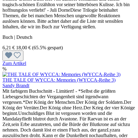
tragisch-schönen Erzählton vor seiner bitterbösen Kulisse. Ich bin
hoffnungslos verliebt!' - Juli DorneDiese Trilogie beinhaltet
Themen, die bei manchen Menschen ungewollte Reaktionen
auslösen können. Bitte achtet daher auf die Liste mit sensiblen
Inhalten, die wir im Buch zur Verfügung stellen.
Buch | Deutsch
6,21 €
18,00 €
(65.5% gespart)
Zum Artikel
%
THE TALE OF WYCCA: Memories (WYCCA-Reihe 3)
Sandy Brandt
Mit farbigem Buchschnitt - Limitiert! - *Selbst die größten
Liebesgeschichten der Vergangenheit sind irgendwann
vergessen.*Der König der Menschen.Der König der Soldaten.Der
König der Verräter.Der König ohne Herz.Der Krieg der vier Könige
beginnt.Unschuldiges Blut ist vergossen worden und die
Mandalayfließt blutrot durch Avastone. Für Raevan ist es an der
Zeit,sein Erbe anzutreten, und die Bürde der Blutkrone auf sichzu
nehmen. Doch damit löst er einen Fluch aus, der ganzLyzara
auszulöschen droht. Kann er die Dunkelheit nochaufhalten, oder