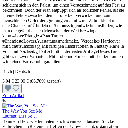
schleicht sich in den Palast, um einen Vorgeschmack auf das Fest zu
bekommen. Doch der Plan entpuppt sich als tödlicher Fehler, als sie
in eine Fehde zwischen den Thronerben verwickelt und zum
menschlichen Opfer der Querung ernannt wird. Zahru bleibt nur
eine Chance auf Überleben: Sie muss irgendwie herausfinden, wie
man die gefährlichsten Menschen der Welt bezwingen
kann.#LoveTriangle #PageTurner
#EnemiestoLoversAusstattungsmerkmale:¿ Veredeltes Hardcover
mit Schutzumschlag¿ Mit farbigen Illustrationen & Fantasy Karte in
Vor- und Nachsatz¿ Farbschnitt in der ersten AuflageDieses Buch
gibt es in zwei Varianten: Mit und ohne Farbschnitt. Leider können
wir keinen Farbschnitt garantieren
Buch | Deutsch
3,04 €
23,00 €
(86.78% gespart)
Zum Artikel
%
The Way You See Me
Laurent, Lisa So…
Kann ein Herz wieder heilen, auch wenn es in tausend Stücke
zerbrochen ist?Bei einem Treffen der Umweltschutzorganisation