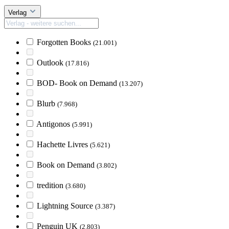
Verlag
Forgotten Books
(21.001)
Outlook
(17.816)
BOD- Book on Demand
(13.207)
Blurb
(7.968)
Antigonos
(5.991)
Hachette Livres
(5.621)
Book on Demand
(3.802)
tredition
(3.680)
Lightning Source
(3.387)
Penguin UK
(2.803)