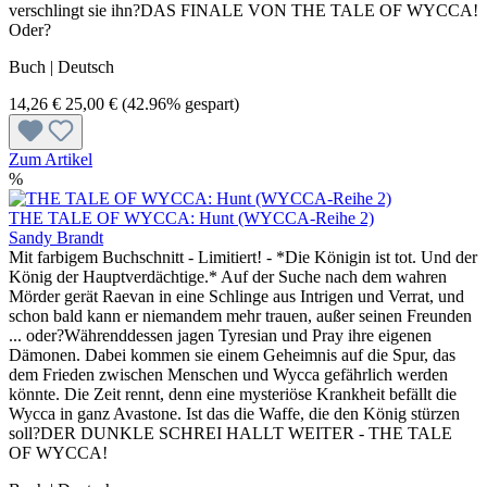
verschlingt sie ihn?DAS FINALE VON THE TALE OF WYCCA!
Oder?
Buch | Deutsch
14,26 €
25,00 €
(42.96% gespart)
Zum Artikel
%
THE TALE OF WYCCA: Hunt (WYCCA-Reihe 2)
Sandy Brandt
Mit farbigem Buchschnitt - Limitiert! - *Die Königin ist tot. Und der
König der Hauptverdächtige.* Auf der Suche nach dem wahren
Mörder gerät Raevan in eine Schlinge aus Intrigen und Verrat, und
schon bald kann er niemandem mehr trauen, außer seinen Freunden
... oder?Währenddessen jagen Tyresian und Pray ihre eigenen
Dämonen. Dabei kommen sie einem Geheimnis auf die Spur, das
dem Frieden zwischen Menschen und Wycca gefährlich werden
könnte. Die Zeit rennt, denn eine mysteriöse Krankheit befällt die
Wycca in ganz Avastone. Ist das die Waffe, die den König stürzen
soll?DER DUNKLE SCHREI HALLT WEITER - THE TALE
OF WYCCA!