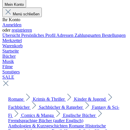
Mein Konto
Menü schließen
Ihr Konto
Anmelden
oder
registrieren
Übersicht
Persönliches Profil
Adressen
Zahlungsarten
Bestellungen
Merkzettel
Warenkorb
Startseite
Bücher
Musik
Filme
Sonstiges
SALE
Romane
Krimis & Thriller
Kinder & Jugend
Fachbücher
Sachbücher & Ratgeber
Fantasy & Sci-
Fi
Comics & Manga
Englische Bücher
Fremdsprachige Bücher (außer Englisch)
Anthologien & Kurzgeschichten
Romane
Historische