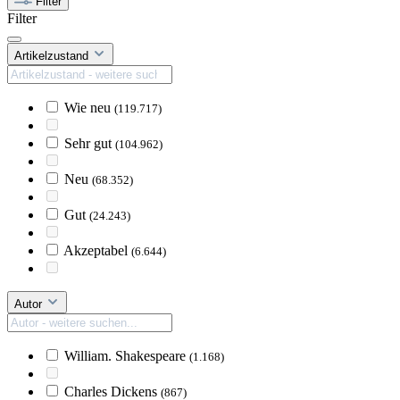
Filter
Filter
Artikelzustand
Wie neu
(119.717)
Sehr gut
(104.962)
Neu
(68.352)
Gut
(24.243)
Akzeptabel
(6.644)
Autor
William. Shakespeare
(1.168)
Charles Dickens
(867)