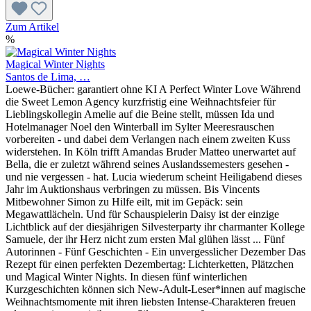
Zum Artikel
%
Magical Winter Nights
Santos de Lima, …
Loewe-Bücher: garantiert ohne KI A Perfect Winter Love Während
die Sweet Lemon Agency kurzfristig eine Weihnachtsfeier für
Lieblingskollegin Amelie auf die Beine stellt, müssen Ida und
Hotelmanager Noel den Winterball im Sylter Meeresrauschen
vorbereiten - und dabei dem Verlangen nach einem zweiten Kuss
widerstehen. In Köln trifft Amandas Bruder Matteo unerwartet auf
Bella, die er zuletzt während seines Auslandssemesters gesehen -
und nie vergessen - hat. Lucia wiederum scheint Heiligabend dieses
Jahr im Auktionshaus verbringen zu müssen. Bis Vincents
Mitbewohner Simon zu Hilfe eilt, mit im Gepäck: sein
Megawattlächeln. Und für Schauspielerin Daisy ist der einzige
Lichtblick auf der diesjährigen Silvesterparty ihr charmanter Kollege
Samuele, der ihr Herz nicht zum ersten Mal glühen lässt ... Fünf
Autorinnen - Fünf Geschichten - Ein unvergesslicher Dezember Das
Rezept für einen perfekten Dezembertag: Lichterketten, Plätzchen
und Magical Winter Nights. In diesen fünf winterlichen
Kurzgeschichten können sich New-Adult-Leser*innen auf magische
Weihnachtsmomente mit ihren liebsten Intense-Charakteren freuen