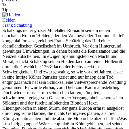
%
Tipp
Helden
Frank Schätzing
Schätzings neuer großer Mittelalter-RomanIn seinem neuen
epochalen Roman 'Helden', der den Weltbestseller 'Tod und Teufel'
kongenial fortsetzt, zeichnet Frank Schätzing das Bild einer
abendländischen Gesellschaft im Umbruch. Vor dem Hintergrund
gewaltiger Umwälzungen, in denen bereits die Renaissance und die
Neuzeit aufscheinen, im ewigen Spannungsfeld von Macht und
Moral, schickt Schätzing seinen Helden Jacop auf einen Höllenritt
durch die Geschichte.1263: Jacop der Fuchs steckt in
Schwierigkeiten. Und zwar gewaltig, so wie vor drei Jahren, als er
in eine Intrige Kölner Patrizier geriet und nur knapp dem Tod
entging.Danach hat sein Schicksal eine vielversprechende Wendung
genommen. Er wurde ehrbar, vom Dieb zum Kaufmannslehrling.
Doch wieder muss er um sein Leben laufen, kämpfen,
schwimmen... gejagt von Geistern der Vergangenheit, schottischen
Söldnern und der furchteinflößenden Blonden Hexe.
Hineingeworfen in einen Sturm, der ganz Europa erfasst, ausgelöst
durch englische Barone, die nichts Geringeres planen, als ihren
König zu entmachten und die absolute Monarchie abzuschaffen.Was
ist schiefgegangen? Wäre Jacop bloß in Köln geblieben, bei seinen
Freunden. Doch auch da spitzen sich die Machtkämpfe dramatisch