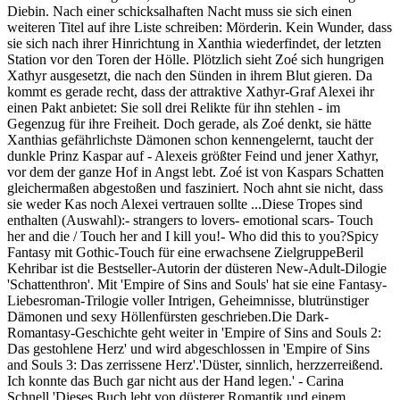
Diebin. Nach einer schicksalhaften Nacht muss sie sich einen
weiteren Titel auf ihre Liste schreiben: Mörderin. Kein Wunder, dass
sie sich nach ihrer Hinrichtung in Xanthia wiederfindet, der letzten
Station vor den Toren der Hölle. Plötzlich sieht Zoé sich hungrigen
Xathyr ausgesetzt, die nach den Sünden in ihrem Blut gieren. Da
kommt es gerade recht, dass der attraktive Xathyr-Graf Alexei ihr
einen Pakt anbietet: Sie soll drei Relikte für ihn stehlen - im
Gegenzug für ihre Freiheit. Doch gerade, als Zoé denkt, sie hätte
Xanthias gefährlichste Dämonen schon kennengelernt, taucht der
dunkle Prinz Kaspar auf - Alexeis größter Feind und jener Xathyr,
vor dem der ganze Hof in Angst lebt. Zoé ist von Kaspars Schatten
gleichermaßen abgestoßen und fasziniert. Noch ahnt sie nicht, dass
sie weder Kas noch Alexei vertrauen sollte ...Diese Tropes sind
enthalten (Auswahl):- strangers to lovers- emotional scars- Touch
her and die / Touch her and I kill you!- Who did this to you?Spicy
Fantasy mit Gothic-Touch für eine erwachsene ZielgruppeBeril
Kehribar ist die Bestseller-Autorin der düsteren New-Adult-Dilogie
'Schattenthron'. Mit 'Empire of Sins and Souls' hat sie eine Fantasy-
Liebesroman-Trilogie voller Intrigen, Geheimnisse, blutrünstiger
Dämonen und sexy Höllenfürsten geschrieben.Die Dark-
Romantasy-Geschichte geht weiter in 'Empire of Sins and Souls 2:
Das gestohlene Herz' und wird abgeschlossen in 'Empire of Sins
and Souls 3: Das zerrissene Herz'.'Düster, sinnlich, herzzerreißend.
Ich konnte das Buch gar nicht aus der Hand legen.' - Carina
Schnell 'Dieses Buch lebt von düsterer Romantik und einem