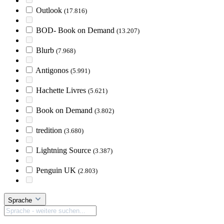
Outlook
(17.816)
BOD- Book on Demand
(13.207)
Blurb
(7.968)
Antigonos
(5.991)
Hachette Livres
(5.621)
Book on Demand
(3.802)
tredition
(3.680)
Lightning Source
(3.387)
Penguin UK
(2.803)
Sprache