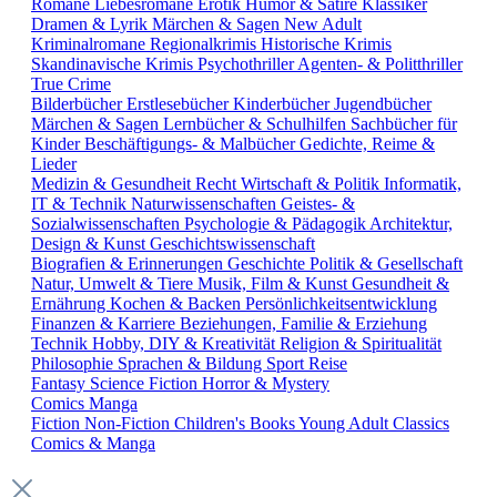
Romane
Liebesromane
Erotik
Humor & Satire
Klassiker
Dramen & Lyrik
Märchen & Sagen
New Adult
Kriminalromane
Regionalkrimis
Historische Krimis
Skandinavische Krimis
Psychothriller
Agenten- & Politthriller
True Crime
Bilderbücher
Erstlesebücher
Kinderbücher
Jugendbücher
Märchen & Sagen
Lernbücher & Schulhilfen
Sachbücher für
Kinder
Beschäftigungs- & Malbücher
Gedichte, Reime &
Lieder
Medizin & Gesundheit
Recht
Wirtschaft & Politik
Informatik,
IT & Technik
Naturwissenschaften
Geistes- &
Sozialwissenschaften
Psychologie & Pädagogik
Architektur,
Design & Kunst
Geschichtswissenschaft
Biografien & Erinnerungen
Geschichte
Politik & Gesellschaft
Natur, Umwelt & Tiere
Musik, Film & Kunst
Gesundheit &
Ernährung
Kochen & Backen
Persönlichkeitsentwicklung
Finanzen & Karriere
Beziehungen, Familie & Erziehung
Technik
Hobby, DIY & Kreativität
Religion & Spiritualität
Philosophie
Sprachen & Bildung
Sport
Reise
Fantasy
Science Fiction
Horror & Mystery
Comics
Manga
Fiction
Non-Fiction
Children's Books
Young Adult
Classics
Comics & Manga