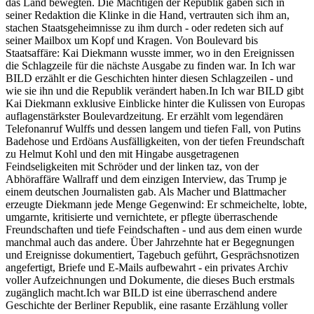
das Land bewegten. Die Mächtigen der Republik gaben sich in
seiner Redaktion die Klinke in die Hand, vertrauten sich ihm an,
stachen Staatsgeheimnisse zu ihm durch - oder redeten sich auf
seiner Mailbox um Kopf und Kragen. Von Boulevard bis
Staatsaffäre: Kai Diekmann wusste immer, wo in den Ereignissen
die Schlagzeile für die nächste Ausgabe zu finden war. In Ich war
BILD erzählt er die Geschichten hinter diesen Schlagzeilen - und
wie sie ihn und die Republik verändert haben.In Ich war BILD gibt
Kai Diekmann exklusive Einblicke hinter die Kulissen von Europas
auflagenstärkster Boulevardzeitung. Er erzählt vom legendären
Telefonanruf Wulffs und dessen langem und tiefen Fall, von Putins
Badehose und Erdöans Ausfälligkeiten, von der tiefen Freundschaft
zu Helmut Kohl und den mit Hingabe ausgetragenen
Feindseligkeiten mit Schröder und der linken taz, von der
Abhöraffäre Wallraff und dem einzigen Interview, das Trump je
einem deutschen Journalisten gab. Als Macher und Blattmacher
erzeugte Diekmann jede Menge Gegenwind: Er schmeichelte, lobte,
umgarnte, kritisierte und vernichtete, er pflegte überraschende
Freundschaften und tiefe Feindschaften - und aus dem einen wurde
manchmal auch das andere. Über Jahrzehnte hat er Begegnungen
und Ereignisse dokumentiert, Tagebuch geführt, Gesprächsnotizen
angefertigt, Briefe und E-Mails aufbewahrt - ein privates Archiv
voller Aufzeichnungen und Dokumente, die dieses Buch erstmals
zugänglich macht.Ich war BILD ist eine überraschend andere
Geschichte der Berliner Republik, eine rasante Erzählung voller