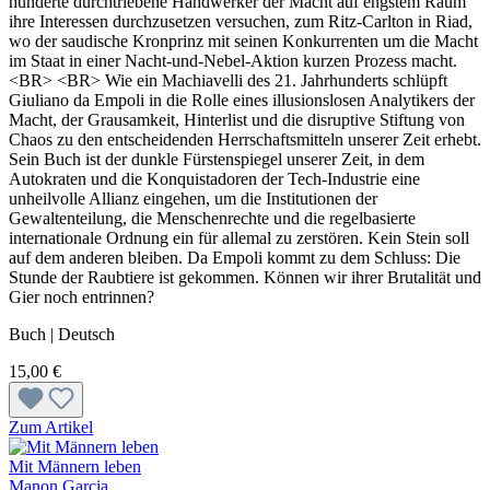
hunderte durchtriebene Handwerker der Macht auf engstem Raum
ihre Interessen durchzusetzen versuchen, zum Ritz-Carlton in Riad,
wo der saudische Kronprinz mit seinen Konkurrenten um die Macht
im Staat in einer Nacht-und-Nebel-Aktion kurzen Prozess macht.
<BR> <BR> Wie ein Machiavelli des 21. Jahrhunderts schlüpft
Giuliano da Empoli in die Rolle eines illusionslosen Analytikers der
Macht, der Grausamkeit, Hinterlist und die disruptive Stiftung von
Chaos zu den entscheidenden Herrschaftsmitteln unserer Zeit erhebt.
Sein Buch ist der dunkle Fürstenspiegel unserer Zeit, in dem
Autokraten und die Konquistadoren der Tech-Industrie eine
unheilvolle Allianz eingehen, um die Institutionen der
Gewaltenteilung, die Menschenrechte und die regelbasierte
internationale Ordnung ein für allemal zu zerstören. Kein Stein soll
auf dem anderen bleiben. Da Empoli kommt zu dem Schluss: Die
Stunde der Raubtiere ist gekommen. Können wir ihrer Brutalität und
Gier noch entrinnen?
Buch | Deutsch
15,00 €
Zum Artikel
Mit Männern leben
Manon Garcia