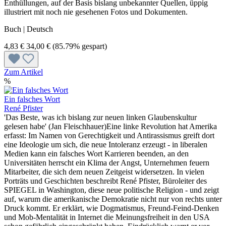
Enthüllungen, auf der Basis bislang unbekannter Quellen, üppig
illustriert mit noch nie gesehenen Fotos und Dokumenten.
Buch | Deutsch
4,83 €
34,00 €
(85.79% gespart)
Zum Artikel
%
Ein falsches Wort
René Pfister
'Das Beste, was ich bislang zur neuen linken Glaubenskultur
gelesen habe' (Jan Fleischhauer)Eine linke Revolution hat Amerika
erfasst: Im Namen von Gerechtigkeit und Antirassismus greift dort
eine Ideologie um sich, die neue Intoleranz erzeugt - in liberalen
Medien kann ein falsches Wort Karrieren beenden, an den
Universitäten herrscht ein Klima der Angst, Unternehmen feuern
Mitarbeiter, die sich dem neuen Zeitgeist widersetzen. In vielen
Porträts und Geschichten beschreibt René Pfister, Büroleiter des
SPIEGEL in Washington, diese neue politische Religion - und zeigt
auf, warum die amerikanische Demokratie nicht nur von rechts unter
Druck kommt. Er erklärt, wie Dogmatismus, Freund-Feind-Denken
und Mob-Mentalität in Internet die Meinungsfreiheit in den USA