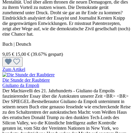
Mentalität. Und über allem thronen die neuen Demagogen, die dies
zu ihrem Vorteil zu nutzen wissen. Die Demokratie gerät
zunehmend unter Druck. Droht sie gar an ihr Ende zu kommen?
Eindrücklich analysiert der Essayist und Journalist Kersten Knipp
die gegenwärtigen Entwicklungen. Er misstraut Patentrezepten,
zeigt aber Wege auf, wie die demokratische Zivil gesellschaft (noch)
eine Chance hat.
Buch | Deutsch
9,05 €
15,00 €
(39.67% gespart)
Zum Artikel
Die Stunde der Raubtiere
Giuliano da Empoli
Der Machiavelli des 21. Jahrhunderts - Giuliano da Empolis
faszinierender Essay über die Autokraten unserer Zeit <BR> <BR>
Der SPIEGEL-Bestsellerautor Giuliano da Empoli unternimmt in
seinem neuen Buch eine genauso fesselnde wie erschreckende Reise
zu den Schaltzentren der autokratischen Macht: vom Weißen Haus
des erratischen Donald Trump zu den dunklen Tech-Lords des
Silicon Valley, wo die Künstliche Intelligenz außer Kontrolle
geraten ist, vom Sitz der Vereinten Nationen in New York, wo