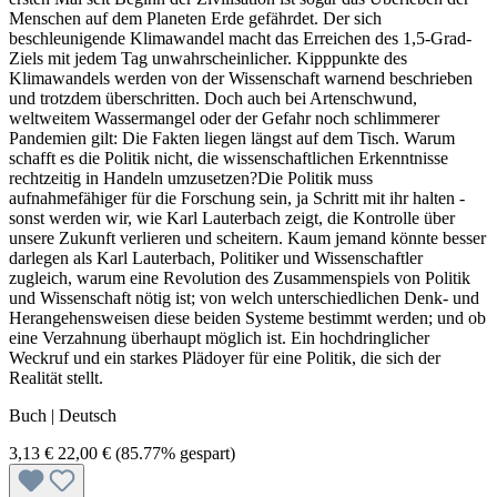
Menschen auf dem Planeten Erde gefährdet. Der sich
beschleunigende Klimawandel macht das Erreichen des 1,5-Grad-
Ziels mit jedem Tag unwahrscheinlicher. Kipppunkte des
Klimawandels werden von der Wissenschaft warnend beschrieben
und trotzdem überschritten. Doch auch bei Artenschwund,
weltweitem Wassermangel oder der Gefahr noch schlimmerer
Pandemien gilt: Die Fakten liegen längst auf dem Tisch. Warum
schafft es die Politik nicht, die wissenschaftlichen Erkenntnisse
rechtzeitig in Handeln umzusetzen?Die Politik muss
aufnahmefähiger für die Forschung sein, ja Schritt mit ihr halten -
sonst werden wir, wie Karl Lauterbach zeigt, die Kontrolle über
unsere Zukunft verlieren und scheitern. Kaum jemand könnte besser
darlegen als Karl Lauterbach, Politiker und Wissenschaftler
zugleich, warum eine Revolution des Zusammenspiels von Politik
und Wissenschaft nötig ist; von welch unterschiedlichen Denk- und
Herangehensweisen diese beiden Systeme bestimmt werden; und ob
eine Verzahnung überhaupt möglich ist. Ein hochdringlicher
Weckruf und ein starkes Plädoyer für eine Politik, die sich der
Realität stellt.
Buch | Deutsch
3,13 €
22,00 €
(85.77% gespart)