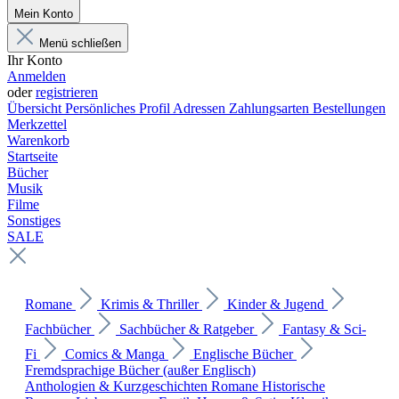
Mein Konto
Menü schließen
Ihr Konto
Anmelden
oder
registrieren
Übersicht
Persönliches Profil
Adressen
Zahlungsarten
Bestellungen
Merkzettel
Warenkorb
Startseite
Bücher
Musik
Filme
Sonstiges
SALE
Romane
Krimis & Thriller
Kinder & Jugend
Fachbücher
Sachbücher & Ratgeber
Fantasy & Sci-
Fi
Comics & Manga
Englische Bücher
Fremdsprachige Bücher (außer Englisch)
Anthologien & Kurzgeschichten
Romane
Historische