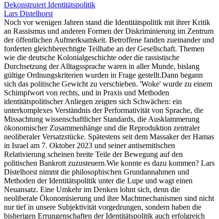
Dekonstruiert Identitätspolitik
Lars Distelhorst
Noch vor wenigen Jahren stand die Identitätspolitik mit ihrer Kritik
an Rassismus und anderen Formen der Diskriminierung im Zentrum
der öffentlichen Aufmerksamkeit. Betroffene fanden zueinander und
forderten gleichberechtigte Teilhabe an der Gesellschaft. Themen
wie die deutsche Kolonialgeschichte oder die rassistische
Durchsetzung der Alltagssprache waren in aller Munde, bislang
gültige Ordnungskriterien wurden in Frage gestellt.Dann begann
sich das politische Gewicht zu verschieben. 'Woke' wurde zu einem
Schimpfwort von rechts, und in Praxis und Methoden
identitätspolitischer Anliegen zeigten sich Schwächen: ein
unterkomplexes Verständnis der Performativität von Sprache, die
Missachtung wissenschaftlicher Standards, die Ausklammerung
ökonomischer Zusammenhänge und die Reproduktion zentraler
neoliberaler Versatzstücke. Spätestens seit dem Massaker der Hamas
in Israel am 7. Oktober 2023 und seiner antisemitischen
Relativierung scheinen breite Teile der Bewegung auf den
politischen Bankrott zuzusteuern.Wie konnte es dazu kommen? Lars
Distelhorst nimmt die philosophischen Grundannahmen und
Methoden der Identitätspolitik unter die Lupe und wagt einen
Neuansatz. Eine Umkehr im Denken lohnt sich, denn die
neoliberale Ökonomisierung und ihre Machtmechanismen sind nicht
nur tief in unsere Subjektivität vorgedrungen, sondern haben die
bisherigen Errungenschaften der Identitätspolitik auch erfolgreich