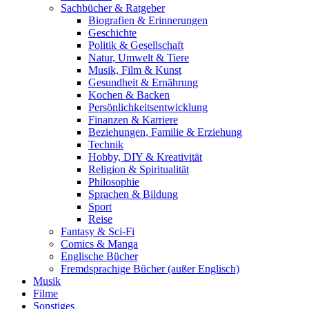
Sachbücher & Ratgeber
Biografien & Erinnerungen
Geschichte
Politik & Gesellschaft
Natur, Umwelt & Tiere
Musik, Film & Kunst
Gesundheit & Ernährung
Kochen & Backen
Persönlichkeitsentwicklung
Finanzen & Karriere
Beziehungen, Familie & Erziehung
Technik
Hobby, DIY & Kreativität
Religion & Spiritualität
Philosophie
Sprachen & Bildung
Sport
Reise
Fantasy & Sci-Fi
Comics & Manga
Englische Bücher
Fremdsprachige Bücher (außer Englisch)
Musik
Filme
Sonstiges