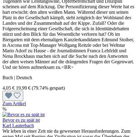
Tugenden wie Leistungswille, Opferbereitschaft und Disziplin
scheinen auf dem Rückzug. Die Personifizierung dieser Werte hat es
hart erwischt: den alten weißen Mann. Während dieser um seinen
Platz in der Gesellschaft kämpft, steht zeitgleich der Wohlstand des
Landes und der Zusammenhalt auf der Kippe. Zufall? Oder die
Folgeerscheinung einer Gesellschaft, die sich in Identitätsdebatten
stürzt und den Blick für das Wesentliche verloren hat? Ob im
Biergarten mit dem ehemaligen Kanzlerkandidaten Edmund Stoiber,
in Ascona mit Top-Manager Wolfgang Reitzle oder bei Weltstar
Mario Adorf zu Hause - die Journalistinnen Franca Lehfeldt und
Nena Brockhaus machen sich auf die Suche nach den Antworten
der alten weisen Männer auf die drängenden Fragen der Gegenwart.
Und sie hören aufmerksam zu.<BR>
Buch | Deutsch
4,05 €
19,99 €
(79.74% gespart)
Zum Artikel
%
Bevor es zu spät ist
Karl Lauterbach
Wir leben in einer Zeit nie da gewesener Herausforderungen. Zum
ersten Mal seit Beginn der Zivilisation ist sogar das Überleben der