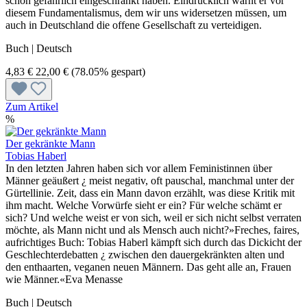
schon gefährlich eingeschränkt haben. Eindrücklich warnt er vor
diesem Fundamentalismus, dem wir uns widersetzen müssen, um
auch in Deutschland die offene Gesellschaft zu verteidigen.
Buch | Deutsch
4,83 €
22,00 €
(78.05% gespart)
Zum Artikel
%
Der gekränkte Mann
Tobias Haberl
In den letzten Jahren haben sich vor allem Feminis­tinnen über
Männer geäußert ¿ meist negativ, oft pauschal, manchmal unter der
Gürtellinie. Zeit, dass ein Mann davon erzählt, was diese Kritik mit
ihm macht. Welche Vorwürfe sieht er ein? Für welche schämt er
sich? Und welche weist er von sich, weil er sich nicht selbst verraten
möchte, als Mann nicht und als Mensch auch nicht?»Freches, faires,
aufrichtiges Buch: Tobias Haberl kämpft sich durch das Dickicht der
Geschlechter­debatten ¿ zwischen den dauergekränkten alten und
den enthaarten, veganen neuen Männern. Das geht alle an, Frauen
wie Männer.«Eva Menasse
Buch | Deutsch