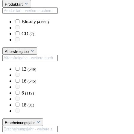
Produktart
Blu-ray
(4.660)
CD
(7)
Altersfreigabe
12
(546)
16
(545)
6
(119)
18
(81)
Erscheinungsjahr