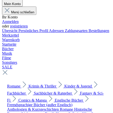
Mein Konto
Menü schließen
Ihr Konto
Anmelden
oder
registrieren
Übersicht
Persönliches Profil
Adressen
Zahlungsarten
Bestellungen
Merkzettel
Warenkorb
Startseite
Bücher
Musik
Filme
Sonstiges
SALE
Romane
Krimis & Thriller
Kinder & Jugend
Fachbücher
Sachbücher & Ratgeber
Fantasy & Sci-
Fi
Comics & Manga
Englische Bücher
Fremdsprachige Bücher (außer Englisch)
Anthologien & Kurzgeschichten
Romane
Historische