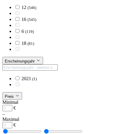
12
(546)
16
(545)
6
(119)
18
(81)
Erscheinungsjahr
2021
(1)
Preis
Minimal
€
–
Maximal
€