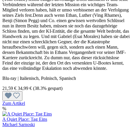
Verbündeten während der letzten Mission ein wichtiges Team-
Mitglied verloren haben, hält er umso verbissener an der Verfolgung
seines Ziels fest.Denn auch wenn Ethan, Luther (Ving Rhames),
Benji (Simon Pegg) und Co. einen gewissen wertvollen Schlüssel
nun in ihrem Besitz haben, müssen sie noch das dazugehörige
Schloss finden, um der KI-Entität, die die gesamte Welt bedroht, das
Handwerk zu legen. Und mit Gabriel (Esai Morales) haben sie dabei
nicht nur einen schrecklichen Gegner, der die Katastrophe
heraufbeschwören will, gegen sich, sondern auch einen Mann,
dessen Bekanntschaft bis in Ethans Vergangenheit vor seiner IMF-
Karriere zurückreicht. Zu dumm nur, dass dieser rücksichtslose
Feind der einzige ist, der den Ort des versenkten U-Bootes kennt,
das eine vollständige Eskalation noch abwenden könnte.
Blu-ray | Italienisch, Polnisch, Spanisch
21,59 €
34,99 €
(38.3% gespart)
Zum Artikel
%
A Quiet Place: Tag Eins
Michael Sarnoski