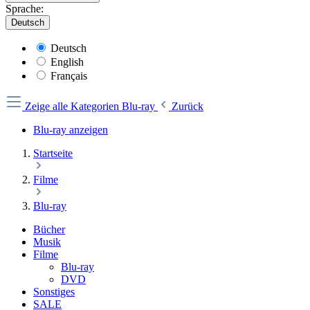
Sprache:
Deutsch
Deutsch
English
Français
Zeige alle Kategorien
Blu-ray
Zurück
Blu-ray anzeigen
Startseite
Filme
Blu-ray
Bücher
Musik
Filme
Blu-ray
DVD
Sonstiges
SALE