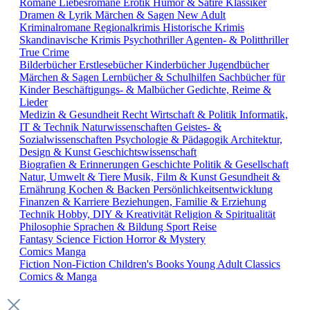
Romane
Liebesromane
Erotik
Humor & Satire
Klassiker
Dramen & Lyrik
Märchen & Sagen
New Adult
Kriminalromane
Regionalkrimis
Historische Krimis
Skandinavische Krimis
Psychothriller
Agenten- & Politthriller
True Crime
Bilderbücher
Erstlesebücher
Kinderbücher
Jugendbücher
Märchen & Sagen
Lernbücher & Schulhilfen
Sachbücher für
Kinder
Beschäftigungs- & Malbücher
Gedichte, Reime &
Lieder
Medizin & Gesundheit
Recht
Wirtschaft & Politik
Informatik,
IT & Technik
Naturwissenschaften
Geistes- &
Sozialwissenschaften
Psychologie & Pädagogik
Architektur,
Design & Kunst
Geschichtswissenschaft
Biografien & Erinnerungen
Geschichte
Politik & Gesellschaft
Natur, Umwelt & Tiere
Musik, Film & Kunst
Gesundheit &
Ernährung
Kochen & Backen
Persönlichkeitsentwicklung
Finanzen & Karriere
Beziehungen, Familie & Erziehung
Technik
Hobby, DIY & Kreativität
Religion & Spiritualität
Philosophie
Sprachen & Bildung
Sport
Reise
Fantasy
Science Fiction
Horror & Mystery
Comics
Manga
Fiction
Non-Fiction
Children's Books
Young Adult
Classics
Comics & Manga