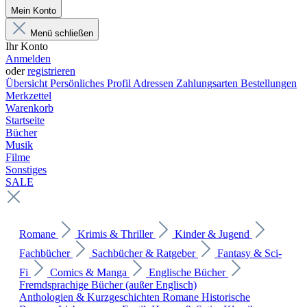
Mein Konto
Menü schließen
Ihr Konto
Anmelden
oder
registrieren
Übersicht
Persönliches Profil
Adressen
Zahlungsarten
Bestellungen
Merkzettel
Warenkorb
Startseite
Bücher
Musik
Filme
Sonstiges
SALE
Romane
Krimis & Thriller
Kinder & Jugend
Fachbücher
Sachbücher & Ratgeber
Fantasy & Sci-
Fi
Comics & Manga
Englische Bücher
Fremdsprachige Bücher (außer Englisch)
Anthologien & Kurzgeschichten
Romane
Historische