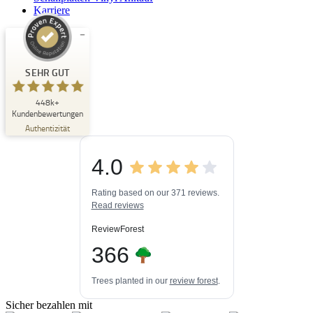
Karriere
Kundenbewertungen und Erfahrungen zu
Buchpark
SEHR GUT
SEHR GUT
448k+
%
33
Kundenbewertungen
Empfehlungen auf
Authentizität
ProvenExpert.com
5,00
/
4,84
4.0
3
448k+
Bewertungen auf
3
Bewertungen von
ProvenExpert.com
Rating based on our 371 reviews.
anderen Quellen
Read reviews
Blick aufs ProvenExpert-Profil werfen
ReviewForest
06.08.2026
366
Trees planted in our
review forest
.
Sicher bezahlen mit