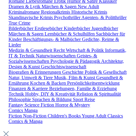
Romane
Liebesromane
Erotik
Humor & Satire
Klassiker
Dramen & Lyrik
Märchen & Sagen
New Adult
Kriminalromane
Regionalkrimis
Historische Krimis
Skandinavische Krimis
Psychothriller
Agenten- & Politthriller
True Crime
Bilderbücher
Erstlesebücher
Kinderbücher
Jugendbücher
Märchen & Sagen
Lernbücher & Schulhilfen
Sachbücher für
Kinder
Beschäftigungs- & Malbücher
Gedichte, Reime &
Lieder
Medizin & Gesundheit
Recht
Wirtschaft & Politik
Informatik,
IT & Technik
Naturwissenschaften
Geistes- &
Sozialwissenschaften
Psychologie & Pädagogik
Architektur,
Design & Kunst
Geschichtswissenschaft
Biografien & Erinnerungen
Geschichte
Politik & Gesellschaft
Natur, Umwelt & Tiere
Musik, Film & Kunst
Gesundheit &
Ernährung
Kochen & Backen
Persönlichkeitsentwicklung
Finanzen & Karriere
Beziehungen, Familie & Erziehung
Technik
Hobby, DIY & Kreativität
Religion & Spiritualität
Philosophie
Sprachen & Bildung
Sport
Reise
Fantasy
Science Fiction
Horror & Mystery
Comics
Manga
Fiction
Non-Fiction
Children's Books
Young Adult
Classics
Comics & Manga