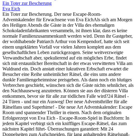
Ein Toter zur Bescherung
Eva Eich
Ein Toter zur Bescherung. Der neue Escape-Room-
Adventskalender für Erwachsene von Eva EichAls sich am Morgen
des Heiligen Abends die Gäste in der Villa des ehemaligen
Schokoladenfabrikanten versammeln, ist ihnen klar, dass es keine
normale Familienzusammenkunft werden wird. Denn ihr Gastgeber,
der wohlhabende Patriarch Arthur von Kempendorf, hatte sich seit
einem ungeklärten Vorfall vor vielen Jahren komplett aus dem
gesellschaftlichen Leben zurückgezogen. Seine weitverzweigte
Verwandtschaft aber, spekulierend auf ein mögliches Erbe, findet
sich mit erstaunlicher Bereitschaft in der etwas verwitterten Villa am
Waldrand ein. Doch anstatt einer lukrativen Erbschaft erwartet die
Besucher eine Reihe unheimlicher Rätsel, die eins ums andere
dunkle Familiengeheimnisse preisgeben. Als dann noch ein blutiges
Verbrechen geschieht, wünschen sich die Gäste nichts sehnlicher, als
den Nachhauseweg anzutreten. Können sie aus der düsteren Villa
entkommen, bevor sie für alle zur tödlichen Falle wird?24 Rätsel -
24 Türen - und nur ein Ausweg! Der neue Adventsthriller für alle
Rätselfans und Superhirne! - Die neue Art Adventskalender: Escape
Room und spannender Thriller in einem. Nach dem originalen
Erfolgsrezept von Eva Eich - Escape-Room-Spiel in Buchform: In
jedem Kapitel verbirgt sich ein kniffliges Escape-Rätsel, das zum
nächsten Kapitel führt- Überraschungen garantiert: Mit 24
Doppelseiten zum Aufschneiden, für lang anhaltenden Rätselspaß-