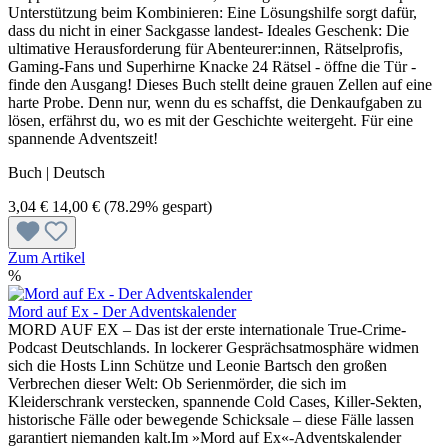
Unterstützung beim Kombinieren: Eine Lösungshilfe sorgt dafür,
dass du nicht in einer Sackgasse landest- Ideales Geschenk: Die
ultimative Herausforderung für Abenteurer:innen, Rätselprofis,
Gaming-Fans und Superhirne Knacke 24 Rätsel - öffne die Tür -
finde den Ausgang! Dieses Buch stellt deine grauen Zellen auf eine
harte Probe. Denn nur, wenn du es schaffst, die Denkaufgaben zu
lösen, erfährst du, wo es mit der Geschichte weitergeht. Für eine
spannende Adventszeit!
Buch | Deutsch
3,04 €
14,00 €
(78.29% gespart)
Zum Artikel
%
Mord auf Ex - Der Adventskalender
MORD AUF EX – Das ist der erste internationale True-Crime-
Podcast Deutschlands. In lockerer Gesprächsatmosphäre widmen
sich die Hosts Linn Schütze und Leonie Bartsch den großen
Verbrechen dieser Welt: Ob Serienmörder, die sich im
Kleiderschrank verstecken, spannende Cold Cases, Killer-Sekten,
historische Fälle oder bewegende Schicksale – diese Fälle lassen
garantiert niemanden kalt.Im »Mord auf Ex«-Adventskalender