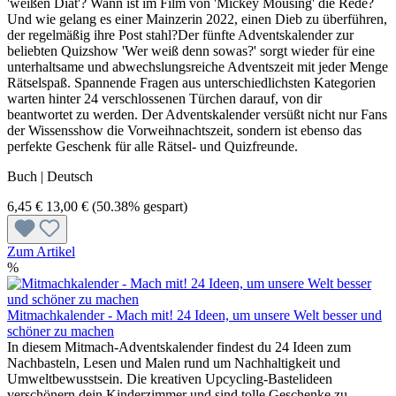
'weißen Diät'? Wann ist im Film von 'Mickey Mousing' die Rede?
Und wie gelang es einer Mainzerin 2022, einen Dieb zu überführen,
der regelmäßig ihre Post stahl?Der fünfte Adventskalender zur
beliebten Quizshow 'Wer weiß denn sowas?' sorgt wieder für eine
unterhaltsame und abwechslungsreiche Adventszeit mit jeder Menge
Rätselspaß. Spannende Fragen aus unterschiedlichsten Kategorien
warten hinter 24 verschlossenen Türchen darauf, von dir
beantwortet zu werden. Der Adventskalender versüßt nicht nur Fans
der Wissensshow die Vorweihnachtszeit, sondern ist ebenso das
perfekte Geschenk für alle Rätsel- und Quizfreunde.
Buch | Deutsch
6,45 €
13,00 €
(50.38% gespart)
Zum Artikel
%
Mitmachkalender - Mach mit! 24 Ideen, um unsere Welt besser und
schöner zu machen
In diesem Mitmach-Adventskalender findest du 24 Ideen zum
Nachbasteln, Lesen und Malen rund um Nachhaltigkeit und
Umweltbewusstsein. Die kreativen Upcycling-Bastelideen
verschönern dein Kinderzimmer und sind tolle Geschenke zu