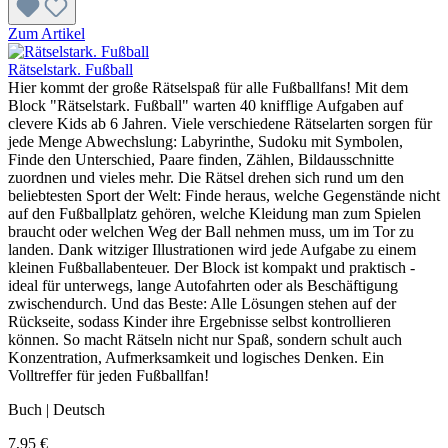
Zum Artikel
Rätselstark. Fußball
Hier kommt der große Rätselspaß für alle Fußballfans! Mit dem
Block "Rätselstark. Fußball" warten 40 knifflige Aufgaben auf
clevere Kids ab 6 Jahren. Viele verschiedene Rätselarten sorgen für
jede Menge Abwechslung: Labyrinthe, Sudoku mit Symbolen,
Finde den Unterschied, Paare finden, Zählen, Bildausschnitte
zuordnen und vieles mehr. Die Rätsel drehen sich rund um den
beliebtesten Sport der Welt: Finde heraus, welche Gegenstände nicht
auf den Fußballplatz gehören, welche Kleidung man zum Spielen
braucht oder welchen Weg der Ball nehmen muss, um im Tor zu
landen. Dank witziger Illustrationen wird jede Aufgabe zu einem
kleinen Fußballabenteuer. Der Block ist kompakt und praktisch -
ideal für unterwegs, lange Autofahrten oder als Beschäftigung
zwischendurch. Und das Beste: Alle Lösungen stehen auf der
Rückseite, sodass Kinder ihre Ergebnisse selbst kontrollieren
können. So macht Rätseln nicht nur Spaß, sondern schult auch
Konzentration, Aufmerksamkeit und logisches Denken. Ein
Volltreffer für jeden Fußballfan!
Buch | Deutsch
7,95 €