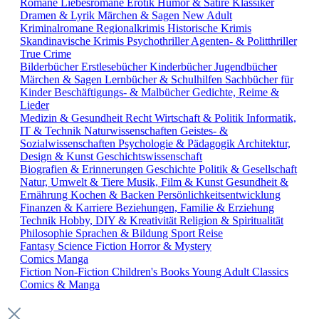
Romane
Liebesromane
Erotik
Humor & Satire
Klassiker
Dramen & Lyrik
Märchen & Sagen
New Adult
Kriminalromane
Regionalkrimis
Historische Krimis
Skandinavische Krimis
Psychothriller
Agenten- & Politthriller
True Crime
Bilderbücher
Erstlesebücher
Kinderbücher
Jugendbücher
Märchen & Sagen
Lernbücher & Schulhilfen
Sachbücher für
Kinder
Beschäftigungs- & Malbücher
Gedichte, Reime &
Lieder
Medizin & Gesundheit
Recht
Wirtschaft & Politik
Informatik,
IT & Technik
Naturwissenschaften
Geistes- &
Sozialwissenschaften
Psychologie & Pädagogik
Architektur,
Design & Kunst
Geschichtswissenschaft
Biografien & Erinnerungen
Geschichte
Politik & Gesellschaft
Natur, Umwelt & Tiere
Musik, Film & Kunst
Gesundheit &
Ernährung
Kochen & Backen
Persönlichkeitsentwicklung
Finanzen & Karriere
Beziehungen, Familie & Erziehung
Technik
Hobby, DIY & Kreativität
Religion & Spiritualität
Philosophie
Sprachen & Bildung
Sport
Reise
Fantasy
Science Fiction
Horror & Mystery
Comics
Manga
Fiction
Non-Fiction
Children's Books
Young Adult
Classics
Comics & Manga