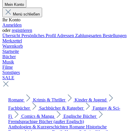
Mein Konto
Menü schließen
Ihr Konto
Anmelden
oder
registrieren
Übersicht
Persönliches Profil
Adressen
Zahlungsarten
Bestellungen
Merkzettel
Warenkorb
Startseite
Bücher
Musik
Filme
Sonstiges
SALE
Romane
Krimis & Thriller
Kinder & Jugend
Fachbücher
Sachbücher & Ratgeber
Fantasy & Sci-
Fi
Comics & Manga
Englische Bücher
Fremdsprachige Bücher (außer Englisch)
Anthologien & Kurzgeschichten
Romane
Historische