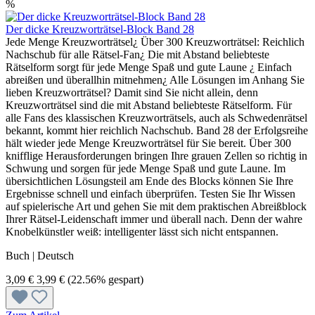
%
Der dicke Kreuzworträtsel-Block Band 28
Jede Menge Kreuzworträtsel¿ Über 300 Kreuzworträtsel: Reichlich
Nachschub für alle Rätsel-Fan¿ Die mit Abstand beliebteste
Rätselform sorgt für jede Menge Spaß und gute Laune ¿ Einfach
abreißen und überallhin mitnehmen¿ Alle Lösungen im Anhang Sie
lieben Kreuzworträtsel? Damit sind Sie nicht allein, denn
Kreuzworträtsel sind die mit Abstand beliebteste Rätselform. Für
alle Fans des klassischen Kreuzworträtsels, auch als Schwedenrätsel
bekannt, kommt hier reichlich Nachschub. Band 28 der Erfolgsreihe
hält wieder jede Menge Kreuzworträtsel für Sie bereit. Über 300
knifflige Herausforderungen bringen Ihre grauen Zellen so richtig in
Schwung und sorgen für jede Menge Spaß und gute Laune. Im
übersichtlichen Lösungsteil am Ende des Blocks können Sie Ihre
Ergebnisse schnell und einfach überprüfen. Testen Sie Ihr Wissen
auf spielerische Art und gehen Sie mit dem praktischen Abreißblock
Ihrer Rätsel-Leidenschaft immer und überall nach. Denn der wahre
Knobelkünstler weiß: intelligenter lässt sich nicht entspannen.
Buch | Deutsch
3,09 €
3,99 €
(22.56% gespart)