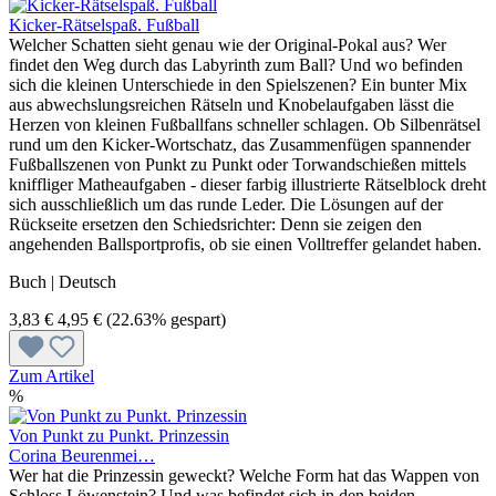
Kicker-Rätselspaß. Fußball
Welcher Schatten sieht genau wie der Original-Pokal aus? Wer
findet den Weg durch das Labyrinth zum Ball? Und wo befinden
sich die kleinen Unterschiede in den Spielszenen? Ein bunter Mix
aus abwechslungsreichen Rätseln und Knobelaufgaben lässt die
Herzen von kleinen Fußballfans schneller schlagen. Ob Silbenrätsel
rund um den Kicker-Wortschatz, das Zusammenfügen spannender
Fußballszenen von Punkt zu Punkt oder Torwandschießen mittels
kniffliger Matheaufgaben - dieser farbig illustrierte Rätselblock dreht
sich ausschließlich um das runde Leder. Die Lösungen auf der
Rückseite ersetzen den Schiedsrichter: Denn sie zeigen den
angehenden Ballsportprofis, ob sie einen Volltreffer gelandet haben.
Buch | Deutsch
3,83 €
4,95 €
(22.63% gespart)
Zum Artikel
%
Von Punkt zu Punkt. Prinzessin
Corina Beurenmei…
Wer hat die Prinzessin geweckt? Welche Form hat das Wappen von
Schloss Löwenstein? Und was befindet sich in den beiden