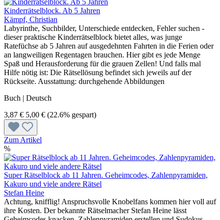
Kinderrätselblock. Ab 5 Jahren
Kämpf, Christian
Labyrinthe, Suchbilder, Unterschiede entdecken, Fehler suchen -
dieser praktische Kinderrätselblock bietet alles, was junge
Ratefüchse ab 5 Jahren auf ausgedehnten Fahrten in die Ferien oder
an langweiligen Regentagen brauchen. Hier gibt es jede Menge
Spaß und Herausforderung für die grauen Zellen! Und falls mal
Hilfe nötig ist: Die Rätsellösung befindet sich jeweils auf der
Rückseite. Ausstattung: durchgehende Abbildungen
Buch | Deutsch
3,87 €
5,00 €
(22.6% gespart)
Zum Artikel
%
Super Rätselblock ab 11 Jahren. Geheimcodes, Zahlenpyramiden,
Kakuro und viele andere Rätsel
Stefan Heine
Achtung, knifflig! Anspruchsvolle Knobelfans kommen hier voll auf
ihre Kosten. Der bekannte Rätselmacher Stefan Heine lässt
Geheimcodes knacken, Zahlenpyramiden erstellen und Sudokus