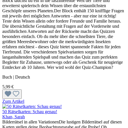
Block tauchst du ein in die faszinierende Welt der Tiere und
erweiterst spielerisch dein Wissen über die erstaunlichsten
Geschöpfe unseres Planeten.Der Block enthält 150 knifflige Fragen
mit jeweils drei möglichen Antworten - aber nur eine ist richtig!
Teste dein Wissen allein oder fordere Freunde und Familie heraus.
Die übersichtliche Gestaltung mit Fragen auf der Vorderseite und
ausführlichen Antworten auf der Rückseite macht das Quizzen
besonders einfach. Ob du mehr über die schnellsten Tiere, die
größten Meeresbewohner oder die merkwürdigsten Insekten
erfahren möchtest - dieses Quiz bietet spannende Fakten für jeden
Tierfreund. Die verschiedenen Spielvarianten sorgen für
langanhaltenden Spielspaß und machen das Quiz zum perfekten
Begleiter für Zuhause, unterwegs oder als Geschenk für neugierige
Entdecker ab 10 Jahren. Wer wird wohl der Quiz-Champion?
Buch | Deutsch
5,99 €
Zum Artikel
50 Rätselkarten: Schau genau!
Khan, Sarah
Bilderrätsel in allen VariationenDie lustigen Bilderrätsel auf diesen
Karten stellen deine Beobachtungsgabe auf die Probe! Ob