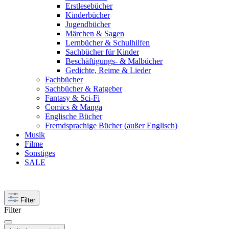
Erstlesebücher
Kinderbücher
Jugendbücher
Märchen & Sagen
Lernbücher & Schulhilfen
Sachbücher für Kinder
Beschäftigungs- & Malbücher
Gedichte, Reime & Lieder
Fachbücher
Sachbücher & Ratgeber
Fantasy & Sci-Fi
Comics & Manga
Englische Bücher
Fremdsprachige Bücher (außer Englisch)
Musik
Filme
Sonstiges
SALE
Filter
Filter