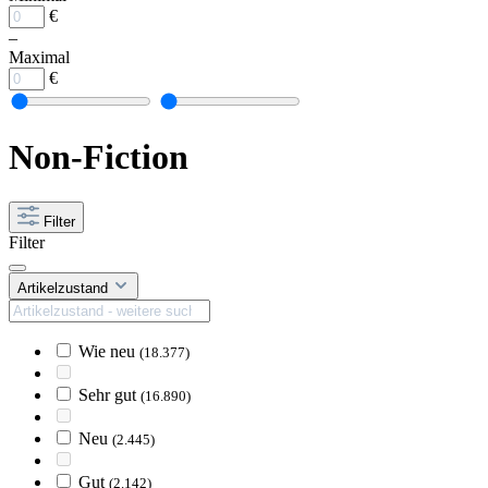
€
–
Maximal
€
Non-Fiction
Filter
Filter
Artikelzustand
Wie neu
(18.377)
Sehr gut
(16.890)
Neu
(2.445)
Gut
(2.142)