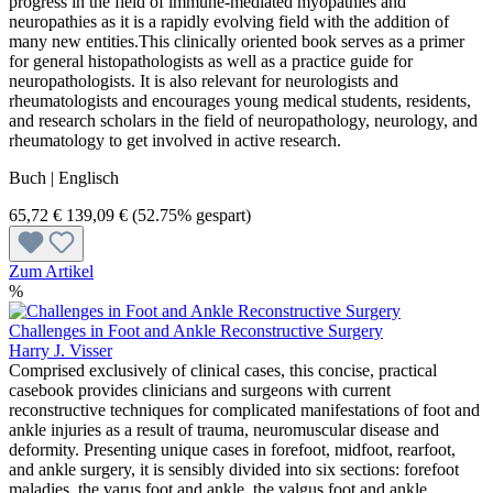
progress in the field of immune-mediated myopathies and
neuropathies as it is a rapidly evolving field with the addition of
many new entities.This clinically oriented book serves as a primer
for general histopathologists as well as a practice guide for
neuropathologists. It is also relevant for neurologists and
rheumatologists and encourages young medical students, residents,
and research scholars in the field of neuropathology, neurology, and
rheumatology to get involved in active research.
Buch | Englisch
65,72 €
139,09 €
(52.75% gespart)
Zum Artikel
%
Challenges in Foot and Ankle Reconstructive Surgery
Harry J. Visser
Comprised exclusively of clinical cases, this concise, practical
casebook provides clinicians and surgeons with current
reconstructive techniques for complicated manifestations of foot and
ankle injuries as a result of trauma, neuromuscular disease and
deformity. Presenting unique cases in forefoot, midfoot, rearfoot,
and ankle surgery, it is sensibly divided into six sections: forefoot
maladies, the varus foot and ankle, the valgus foot and ankle,