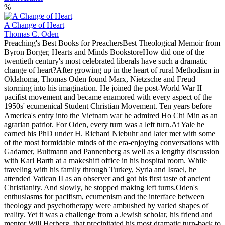
%
A Change of Heart
Thomas C. Oden
Preaching's Best Books for PreachersBest Theological Memoir from
Byron Borger, Hearts and Minds BookstoreHow did one of the
twentieth century's most celebrated liberals have such a dramatic
change of heart?After growing up in the heart of rural Methodism in
Oklahoma, Thomas Oden found Marx, Nietzsche and Freud
storming into his imagination. He joined the post-World War II
pacifist movement and became enamored with every aspect of the
1950s' ecumenical Student Christian Movement. Ten years before
America's entry into the Vietnam war he admired Ho Chi Min as an
agrarian patriot. For Oden, every turn was a left turn.At Yale he
earned his PhD under H. Richard Niebuhr and later met with some
of the most formidable minds of the era-enjoying conversations with
Gadamer, Bultmann and Pannenberg as well as a lengthy discussion
with Karl Barth at a makeshift office in his hospital room. While
traveling with his family through Turkey, Syria and Israel, he
attended Vatican II as an observer and got his first taste of ancient
Christianity. And slowly, he stopped making left turns.Oden's
enthusiasms for pacifism, ecumenism and the interface between
theology and psychotherapy were ambushed by varied shapes of
reality. Yet it was a challenge from a Jewish scholar, his friend and
mentor Will Herberg, that precipitated his most dramatic turn-back to