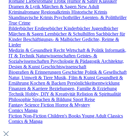
Romane
Liebesromane
Erotik
Humor & Satire
Klassiker
Dramen & Lyrik
Märchen & Sagen
New Adult
Kriminalromane
Regionalkrimis
Historische Krimis
Skandinavische Krimis
Psychothriller
Agenten- & Politthriller
True Crime
Bilderbücher
Erstlesebücher
Kinderbücher
Jugendbücher
Märchen & Sagen
Lernbücher & Schulhilfen
Sachbücher für
Kinder
Beschäftigungs- & Malbücher
Gedichte, Reime &
Lieder
Medizin & Gesundheit
Recht
Wirtschaft & Politik
Informatik,
IT & Technik
Naturwissenschaften
Geistes- &
Sozialwissenschaften
Psychologie & Pädagogik
Architektur,
Design & Kunst
Geschichtswissenschaft
Biografien & Erinnerungen
Geschichte
Politik & Gesellschaft
Natur, Umwelt & Tiere
Musik, Film & Kunst
Gesundheit &
Ernährung
Kochen & Backen
Persönlichkeitsentwicklung
Finanzen & Karriere
Beziehungen, Familie & Erziehung
Technik
Hobby, DIY & Kreativität
Religion & Spiritualität
Philosophie
Sprachen & Bildung
Sport
Reise
Fantasy
Science Fiction
Horror & Mystery
Comics
Manga
Fiction
Non-Fiction
Children's Books
Young Adult
Classics
Comics & Manga