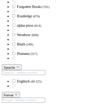
Forgotten Books
(701)
Routledge
(676)
alpha press
(614)
Westbow
(600)
Blurb
(549)
Humana
(527)
Sprache
Englisch
(40.325)
Format