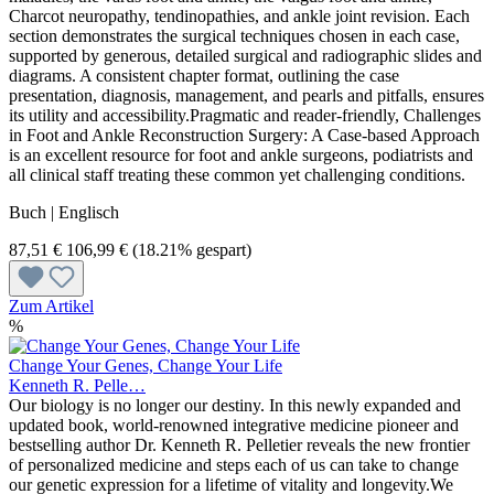
Charcot neuropathy, tendinopathies, and ankle joint revision. Each
section demonstrates the surgical techniques chosen in each case,
supported by generous, detailed surgical and radiographic slides and
diagrams. A consistent chapter format, outlining the case
presentation, diagnosis, management, and pearls and pitfalls, ensures
its utility and accessibility.Pragmatic and reader-friendly, Challenges
in Foot and Ankle Reconstruction Surgery: A Case-based Approach
is an excellent resource for foot and ankle surgeons, podiatrists and
all clinical staff treating these common yet challenging conditions.
Buch | Englisch
87,51 €
106,99 €
(18.21% gespart)
Zum Artikel
%
Change Your Genes, Change Your Life
Kenneth R. Pelle…
Our biology is no longer our destiny. In this newly expanded and
updated book, world-renowned integrative medicine pioneer and
bestselling author Dr. Kenneth R. Pelletier reveals the new frontier
of personalized medicine and steps each of us can take to change
our genetic expression for a lifetime of vitality and longevity.We