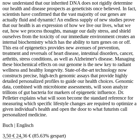
now understand that our inherited DNA does not rigidly determine
our health and disease prospects as geneticists once believed. In fact,
scientists have confirmed that the vast majority of our genes are
actually fluid and dynamic! An endless supply of new studies prove
that our health is an expression of how we live our lives, what we
eat, how we process thoughts, manage our daily stress, and shield
ourselves from the toxicity of our immediate environment creates an
internal biochemistry which has the ability to turn genes on or off.
This era of epigenetics provides new avenues of prevention,
treatment and reversals of heart disease, intestinal disorders, cancer,
arthritis, stress conditions, as well as Alzheimer's disease. Managing
these biochemical effects on our genome is the new key to radiant
wellness and healthy longevity. State-of-the-art technology now
constructs precise, high-tech genomic assays that provide highly
detailed personalized profiles to guide our health choices. Genomic
data, combined with microbiome assessments, will soon analyze
trillions of gut bacteria for markers of epigenetic influence. Dr.
Pelletier explains what will soon become the standard reference for
measuring which specific lifestyle changes are required to optimize a
given individual's health and open the door to what futurists call
personalized medicine.
Buch | Englisch
3,50 €
24,36 €
(85.63% gespart)