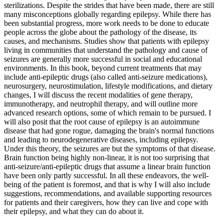
sterilizations. Despite the strides that have been made, there are still
many misconceptions globally regarding epilepsy. While there has
been substantial progress, more work needs to be done to educate
people across the globe about the pathology of the disease, its
causes, and mechanisms. Studies show that patients with epilepsy
living in communities that understand the pathology and cause of
seizures are generally more successful in social and educational
environments. In this book, beyond current treatments that may
include anti-epileptic drugs (also called anti-seizure medications),
neurosurgery, neurostimulation, lifestyle modifications, and dietary
changes, I will discuss the recent modalities of gene therapy,
immunotherapy, and neutrophil therapy, and will outline more
advanced research options, some of which remain to be pursued. I
will also posit that the root cause of epilepsy is an autoimmune
disease that had gone rogue, damaging the brain's normal functions
and leading to neurodegenerative diseases, including epilepsy.
Under this theory, the seizures are but the symptoms of that disease.
Brain function being highly non-linear, it is not too surprising that
anti-seizure/anti-epileptic drugs that assume a linear brain function
have been only partly successful. In all these endeavors, the well-
being of the patient is foremost, and that is why I will also include
suggestions, recommendations, and available supporting resources
for patients and their caregivers, how they can live and cope with
their epilepsy, and what they can do about it.