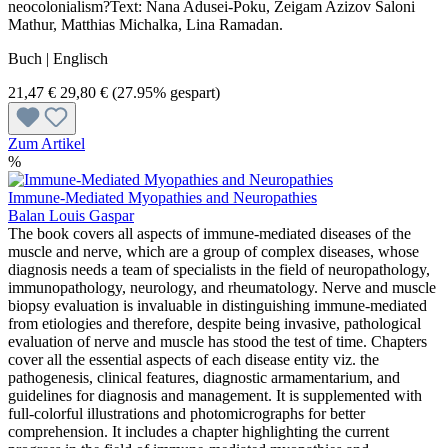
neocolonialism?Text: Nana Adusei-Poku, Zeigam Azizov Saloni
Mathur, Matthias Michalka, Lina Ramadan.
Buch | Englisch
21,47 €
29,80 €
(27.95% gespart)
Zum Artikel
%
Immune-Mediated Myopathies and Neuropathies
Balan Louis Gaspar
The book covers all aspects of immune-mediated diseases of the
muscle and nerve, which are a group of complex diseases, whose
diagnosis needs a team of specialists in the field of neuropathology,
immunopathology, neurology, and rheumatology. Nerve and muscle
biopsy evaluation is invaluable in distinguishing immune-mediated
from etiologies and therefore, despite being invasive, pathological
evaluation of nerve and muscle has stood the test of time. Chapters
cover all the essential aspects of each disease entity viz. the
pathogenesis, clinical features, diagnostic armamentarium, and
guidelines for diagnosis and management. It is supplemented with
full-colorful illustrations and photomicrographs for better
comprehension. It includes a chapter highlighting the current