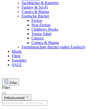
Sachbücher & Ratgeber
Fantasy & Sci-Fi
Comics & Manga
Englische Bücher
Fiction
Non-Fiction
Children's Books
Young Adult
Classics
Comics & Manga
Fremdsprachige Bücher (außer Englisch)
Musik
Filme
Sonstiges
SALE
Filter
Filter
Artikelzustand