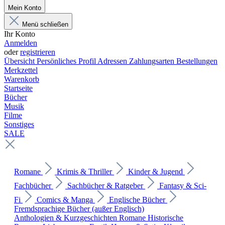
Mein Konto
Menü schließen
Ihr Konto
Anmelden
oder
registrieren
Übersicht
Persönliches Profil
Adressen
Zahlungsarten
Bestellungen
Merkzettel
Warenkorb
Startseite
Bücher
Musik
Filme
Sonstiges
SALE
Romane
Krimis & Thriller
Kinder & Jugend
Fachbücher
Sachbücher & Ratgeber
Fantasy & Sci-
Fi
Comics & Manga
Englische Bücher
Fremdsprachige Bücher (außer Englisch)
Anthologien & Kurzgeschichten
Romane
Historische