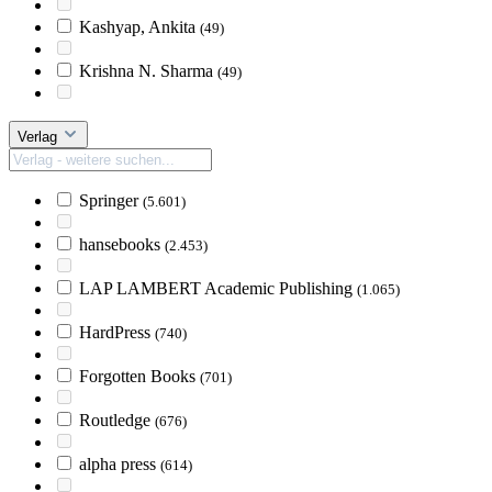
Kashyap, Ankita
(49)
Krishna N. Sharma
(49)
Verlag
Springer
(5.601)
hansebooks
(2.453)
LAP LAMBERT Academic Publishing
(1.065)
HardPress
(740)
Forgotten Books
(701)
Routledge
(676)
alpha press
(614)