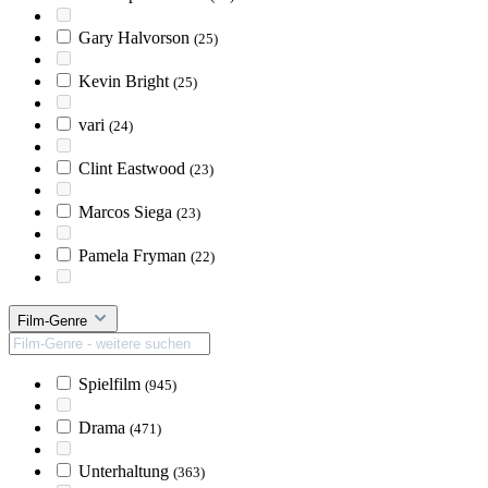
Gary Halvorson
(25)
Kevin Bright
(25)
vari
(24)
Clint Eastwood
(23)
Marcos Siega
(23)
Pamela Fryman
(22)
Film-Genre
Spielfilm
(945)
Drama
(471)
Unterhaltung
(363)