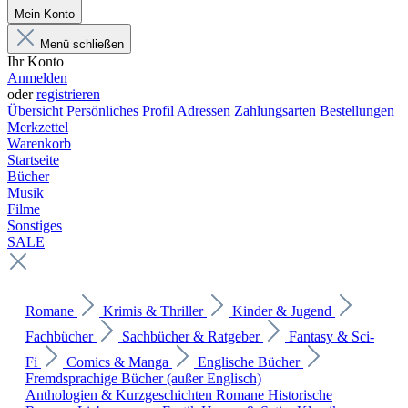
Mein Konto
Menü schließen
Ihr Konto
Anmelden
oder
registrieren
Übersicht
Persönliches Profil
Adressen
Zahlungsarten
Bestellungen
Merkzettel
Warenkorb
Startseite
Bücher
Musik
Filme
Sonstiges
SALE
Romane
Krimis & Thriller
Kinder & Jugend
Fachbücher
Sachbücher & Ratgeber
Fantasy & Sci-
Fi
Comics & Manga
Englische Bücher
Fremdsprachige Bücher (außer Englisch)
Anthologien & Kurzgeschichten
Romane
Historische