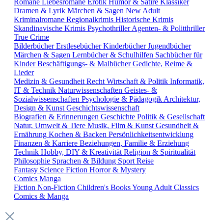
Romane
Liebesromane
Erotik
Humor & Satire
Klassiker
Dramen & Lyrik
Märchen & Sagen
New Adult
Kriminalromane
Regionalkrimis
Historische Krimis
Skandinavische Krimis
Psychothriller
Agenten- & Politthriller
True Crime
Bilderbücher
Erstlesebücher
Kinderbücher
Jugendbücher
Märchen & Sagen
Lernbücher & Schulhilfen
Sachbücher für
Kinder
Beschäftigungs- & Malbücher
Gedichte, Reime &
Lieder
Medizin & Gesundheit
Recht
Wirtschaft & Politik
Informatik,
IT & Technik
Naturwissenschaften
Geistes- &
Sozialwissenschaften
Psychologie & Pädagogik
Architektur,
Design & Kunst
Geschichtswissenschaft
Biografien & Erinnerungen
Geschichte
Politik & Gesellschaft
Natur, Umwelt & Tiere
Musik, Film & Kunst
Gesundheit &
Ernährung
Kochen & Backen
Persönlichkeitsentwicklung
Finanzen & Karriere
Beziehungen, Familie & Erziehung
Technik
Hobby, DIY & Kreativität
Religion & Spiritualität
Philosophie
Sprachen & Bildung
Sport
Reise
Fantasy
Science Fiction
Horror & Mystery
Comics
Manga
Fiction
Non-Fiction
Children's Books
Young Adult
Classics
Comics & Manga