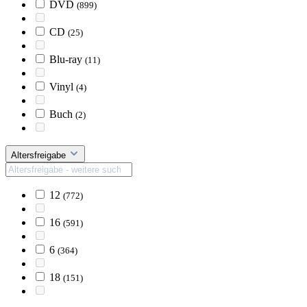
DVD
(899)
CD
(25)
Blu-ray
(11)
Vinyl
(4)
Buch
(2)
Altersfreigabe
12
(772)
16
(591)
6
(364)
18
(151)