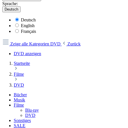
Sprache:
Deutsch
Deutsch
English
Français
Zeige alle Kategorien
DVD
Zurück
DVD anzeigen
Startseite
Filme
DVD
Bücher
Musik
Filme
Blu-ray
DVD
Sonstiges
SALE