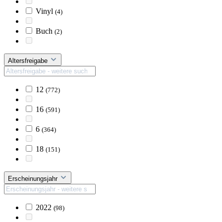
Vinyl
(4)
Buch
(2)
Altersfreigabe
12
(772)
16
(591)
6
(364)
18
(151)
Erscheinungsjahr
2022
(98)