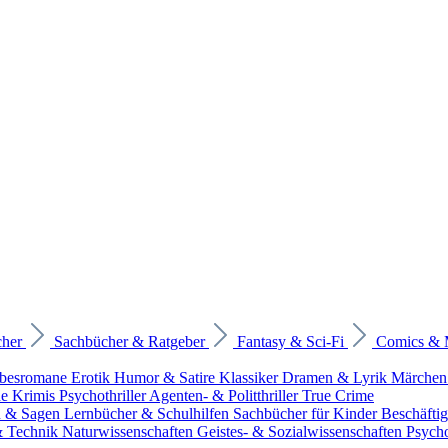
cher
Sachbücher & Ratgeber
Fantasy & Sci-Fi
Comics &
ebesromane
Erotik
Humor & Satire
Klassiker
Dramen & Lyrik
Märchen
he Krimis
Psychothriller
Agenten- & Politthriller
True Crime
n & Sagen
Lernbücher & Schulhilfen
Sachbücher für Kinder
Beschäfti
 & Technik
Naturwissenschaften
Geistes- & Sozialwissenschaften
Psych