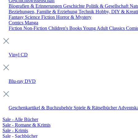
Geschichtswissenschaft
Biografien & Erinnerungen
Geschichte
Politik & Gesellschaft
Nat
Beziehungen, Familie & Erziehung
Technik
Hobby, DIY & Kreati
Fantasy
Science Fiction
Horror & Mystery
Comics
Manga
Fiction
Non-Fiction
Children's Books
Young Adult
Classics
Comi
Vinyl
CD
Blu-ray
DVD
Geschenkartikel & Buchzubehör
Spiele & Rätselbücher
Adventska
Sale - Alle Bücher
Sale - Romane & Krimis
Sale - Krimis
Sale - Sachbücher