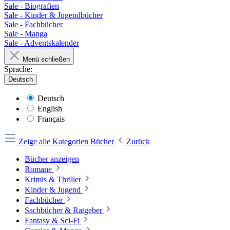
Sale - Biografien
Sale - Kinder & Jugendbücher
Sale - Fachbücher
Sale - Manga
Sale - Adventskalender
Menü schließen
Sprache:
Deutsch
Deutsch
English
Français
Zeige alle Kategorien
Bücher
Zurück
Bücher anzeigen
Romane
Krimis & Thriller
Kinder & Jugend
Fachbücher
Sachbücher & Ratgeber
Fantasy & Sci-Fi