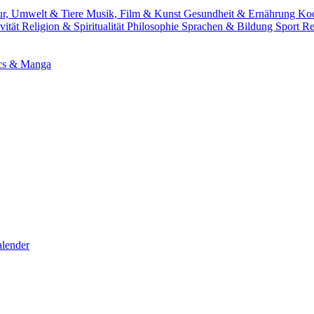
ur, Umwelt & Tiere
Musik, Film & Kunst
Gesundheit & Ernährung
Ko
vität
Religion & Spiritualität
Philosophie
Sprachen & Bildung
Sport
Re
cs & Manga
lender