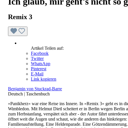
Ich glaub, mir geht's nicht so
Remix 3
Artikel Teilen auf:
Facebook
Twitter
WhatsApp
Pinterest
E-Mail
Link kopieren
Benjamin von Stuckrad-Barre
Deutsch
|
Taschenbuch
»Panikherz« war eine Reise ins Innere. In »Remix 3« geht es in 
Wimbledon. Mit Helmut Dietl scheitert er in Berlin wegen Berlin
zum Herbstanfang, verspätet sich aber - der Autor fährt unterdess
öffnet weit die Augen und schaut, wie die anderen das hinkriegen:
Familienaufstellung. Eine Heldenparade. Eine Götzendämmerung. Der