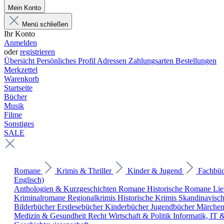
Mein Konto
Menü schließen
Ihr Konto
Anmelden
oder
registrieren
Übersicht
Persönliches Profil
Adressen
Zahlungsarten
Bestellungen
Merkzettel
Warenkorb
Startseite
Bücher
Musik
Filme
Sonstiges
SALE
Romane
Krimis & Thriller
Kinder & Jugend
Fachbü
Englisch)
Anthologien & Kurzgeschichten
Romane
Historische Romane
Li
Kriminalromane
Regionalkrimis
Historische Krimis
Skandinavisc
Bilderbücher
Erstlesebücher
Kinderbücher
Jugendbücher
Märche
Medizin & Gesundheit
Recht
Wirtschaft & Politik
Informatik, IT