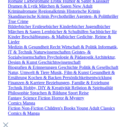
Romane
Liebesromane
Erotik
Humor & Satire
Klassiker
Dramen & Lyrik
Märchen & Sagen
New Adult
Kriminalromane
Regionalkrimis
Historische Krimis
Skandinavische Krimis
Psychothriller
Agenten- & Politthriller
True Crime
Bilderbücher
Erstlesebücher
Kinderbücher
Jugendbücher
Märchen & Sagen
Lernbücher & Schulhilfen
Sachbücher für
Kinder
Beschäftigungs- & Malbücher
Gedichte, Reime &
Lieder
Medizin & Gesundheit
Recht
Wirtschaft & Politik
Informatik,
IT & Technik
Naturwissenschaften
Geistes- &
Sozialwissenschaften
Psychologie & Pädagogik
Architektur,
Design & Kunst
Geschichtswissenschaft
Biografien & Erinnerungen
Geschichte
Politik & Gesellschaft
Natur, Umwelt & Tiere
Musik, Film & Kunst
Gesundheit &
Ernährung
Kochen & Backen
Persönlichkeitsentwicklung
Finanzen & Karriere
Beziehungen, Familie & Erziehung
Technik
Hobby, DIY & Kreativität
Religion & Spiritualität
Philosophie
Sprachen & Bildung
Sport
Reise
Fantasy
Science Fiction
Horror & Mystery
Comics
Manga
Fiction
Non-Fiction
Children's Books
Young Adult
Classics
Comics & Manga