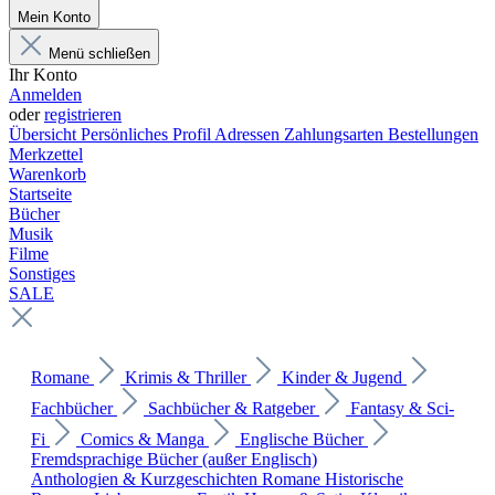
Mein Konto
Menü schließen
Ihr Konto
Anmelden
oder
registrieren
Übersicht
Persönliches Profil
Adressen
Zahlungsarten
Bestellungen
Merkzettel
Warenkorb
Startseite
Bücher
Musik
Filme
Sonstiges
SALE
Romane
Krimis & Thriller
Kinder & Jugend
Fachbücher
Sachbücher & Ratgeber
Fantasy & Sci-
Fi
Comics & Manga
Englische Bücher
Fremdsprachige Bücher (außer Englisch)
Anthologien & Kurzgeschichten
Romane
Historische