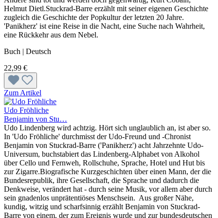
Helmut Dietl.Stuckrad-Barre erzählt mit seiner eigenen Geschichte
zugleich die Geschichte der Popkultur der letzten 20 Jahre.
'Panikherz' ist eine Reise in die Nacht, eine Suche nach Wahrheit,
eine Rückkehr aus dem Nebel.
Buch | Deutsch
22,99 €
Zum Artikel
Udo Fröhliche
Benjamin von Stu…
Udo Lindenberg wird achtzig. Hört sich unglaublich an, ist aber so.
In 'Udo Fröhliche' durchmisst der Udo-Freund und -Chronist
Benjamin von Stuckrad-Barre ('Panikherz') acht Jahrzehnte Udo-
Universum, buchstabiert das Lindenberg-Alphabet von Alkohol
über Cello und Fernweh, Rollschuhe, Sprache, Hotel und Hut bis
zur Zigarre.Biografische Kurzgeschichten über einen Mann, der die
Bundesrepublik, ihre Gesellschaft, die Sprache und dadurch die
Denkweise, verändert hat - durch seine Musik, vor allem aber durch
sein gnadenlos unprätentiöses Menschsein. Aus großer Nähe,
kundig, witzig und scharfsinnig erzählt Benjamin von Stuckrad-
Barre von einem, der zum Ereignis wurde und zur bundesdeutschen