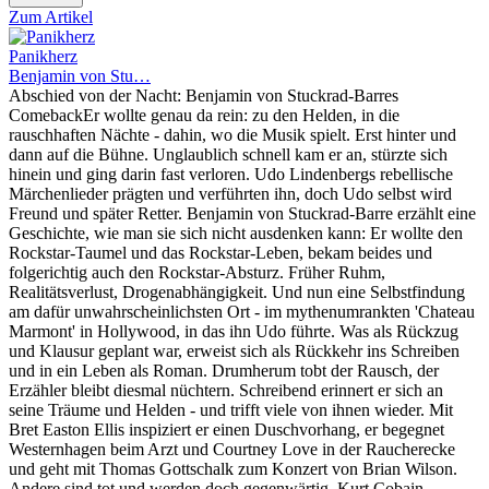
Zum Artikel
Panikherz
Benjamin von Stu…
Abschied von der Nacht: Benjamin von Stuckrad-Barres
ComebackEr wollte genau da rein: zu den Helden, in die
rauschhaften Nächte - dahin, wo die Musik spielt. Erst hinter und
dann auf die Bühne. Unglaublich schnell kam er an, stürzte sich
hinein und ging darin fast verloren. Udo Lindenbergs rebellische
Märchenlieder prägten und verführten ihn, doch Udo selbst wird
Freund und später Retter. Benjamin von Stuckrad-Barre erzählt eine
Geschichte, wie man sie sich nicht ausdenken kann: Er wollte den
Rockstar-Taumel und das Rockstar-Leben, bekam beides und
folgerichtig auch den Rockstar-Absturz. Früher Ruhm,
Realitätsverlust, Drogenabhängigkeit. Und nun eine Selbstfindung
am dafür unwahrscheinlichsten Ort - im mythenumrankten 'Chateau
Marmont' in Hollywood, in das ihn Udo führte. Was als Rückzug
und Klausur geplant war, erweist sich als Rückkehr ins Schreiben
und in ein Leben als Roman. Drumherum tobt der Rausch, der
Erzähler bleibt diesmal nüchtern. Schreibend erinnert er sich an
seine Träume und Helden - und trifft viele von ihnen wieder. Mit
Bret Easton Ellis inspiziert er einen Duschvorhang, er begegnet
Westernhagen beim Arzt und Courtney Love in der Raucherecke
und geht mit Thomas Gottschalk zum Konzert von Brian Wilson.
Andere sind tot und werden doch gegenwärtig, Kurt Cobain,