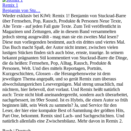
Remix 1
Benjamin von Stu…
Wieder exklusiv bei KiWi: Remix 1! Benjamin von Stuckrad-Barre
über Fernsehen, Pop, Rausch, Produkte & Personen Neue Texte,
Alte Texte - auf jeden Fall gute Texte. Zum Teil veröffentlicht in
Magazinen und Zeitungen, alle in diesem Band versammelten
jedoch streng ausgewählt - mag man sie ein zweites Mal lesen?
Diese nun vorliegenden bestimmt, auch ein drittes und viertes Mal.
Das Buch macht Spaß, der Autor nicht immer, zwischen vielen
lustigen Stücken finden sich auch böse, ernste, traurige. In seinem
bekannt prägnanten Stil kommentiert von Stuckrad-Barre die Dinge,
die da heißen: Fernsehen, Pop, Alltag, Rausch, Produkte &
Personen, Welt. Und dies mittels Reportagen, Porträts,
Kurzgeschichten, Glossen - die Herangehensweise ist dem
jeweiligen Thema angepaßt, und so gerät Remix zum überaus
abwechslungsreichen Lesevergnügen. Mal streng unsachlich, mal
nüchtern, hier liebevoll, dort vorlaut. Und Remix heißt natürlich
auch: Texte nicht bloß aneinandergereiht, sondern auch überarbeitet,
nachgebessert, im 99er Sound. Ist es Hybris, die einen Autor so früh
beginnen läßt, sein Werk zu sammeln? Ja, und Service für den
Leser, der hier eine kompakte Best of-Sammlung der größten Hits,
Part One, bekommt. Remix sind Lach- und Sachgeschichten. Und
natürlich allenfalls eine Zwischenbilanz. Mehr davon in Remix 2.
Buch | Deutsch