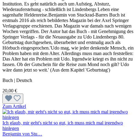
Institution. Es geht natürlich auch um Aufstieg, Absturz,
Wiederauferstehung - schließlich ist Lindenbergs Leben eine
sagenhafte Heldenreise.Benjamin von Stuckrad-Barres Buch ist
erstmals 2016 als reich bebildertes Magazin bei der Axel Springer
Verlagsgruppe erschienen. Das Magazin war damals nach wenigen
Wochen vergriffen. Der Autor hat das Buch - mit Genehmigung des
Springer Verlags - für die Neuausgabe zu Udo Lindenbergs 80.
Geburtstag durchgesehen, überarbeitet und erstmalig auch als
Hörbuch eingesprochen.'Udo mag, wie jeder denkende Mensch, ein
Problem haben mit dem Alter. Allerdings muss man auch feststellen:
Das Alter hat ein Problem mit Udo. Irgendwie kriegt es ihn nicht zu
fassen. Ob der Gutschein für die Reise zum Mond noch gilt? Udo
wäre dann jetzt so weit.' (Aus dem Kapitel 'Geburtstag')
Buch | Deutsch
20,00 €
Zum Artikel
Ich glaub, mir geht's nicht so gut, ich muss mich mal irgendwo
hinlegen
Benjamin von Stu…