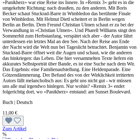
»Panikherz« war eine Reise ins Innere. In »Remix 3« geht es in die
umgekehrte Richtung: nach draußen, zu den anderen. Mit Boris
Becker schaut Stuckrad-Barre in Wimbledon das berühmte Finale
von Wimbledon. Mit Helmut Dietl scheitert er in Berlin wegen
Berlin an Berlin. Dem Freund Christian Ulmen schaut er zu bei der
Verwandlung in »Christian Ulmen«. Und Pharell Williams singt den
Sommerhit zum Herbstanfang, verspätet sich aber - der Autor fährt
unterdessen ein letztes Mal an den See. Nach der Reise ans Ende
der Nacht wird die Welt nun bei Tageslicht betrachtet. Benjamin von
Stuckrad-Barre öffnet weit die Augen und schaut, wie die anderen
das hinkriegen: das Leben. Die hier versammelten Texte liefern ein
akkurates Selbstporträt über Bande, es ist eine Suche nach dem Wir.
Das Ergebnis: eine Familienaufstellung. Eine Heldenparade. Eine
Götzendämmerung. Der Befund des von der Wirklichkeit irritierten
Autors fällt melancholisch aus: Es geht uns nicht gut - wir müssen
uns alle mal irgendwo hinlegen. Nur wohin? »Remix 3« endet
folgerichtig dort, wo »Panikherz« entstand: am Sunset Boulevard.
Buch | Deutsch
11,00 €
Zum Artikel
%