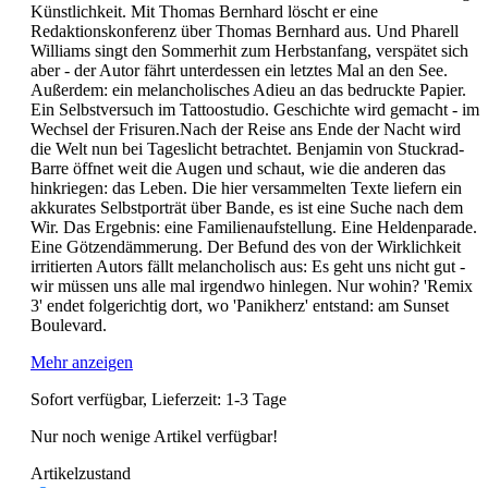
Künstlichkeit. Mit Thomas Bernhard löscht er eine
Redaktionskonferenz über Thomas Bernhard aus. Und Pharell
Williams singt den Sommerhit zum Herbstanfang, verspätet sich
aber - der Autor fährt unterdessen ein letztes Mal an den See.
Außerdem: ein melancholisches Adieu an das bedruckte Papier.
Ein Selbstversuch im Tattoostudio. Geschichte wird gemacht - im
Wechsel der Frisuren.Nach der Reise ans Ende der Nacht wird
die Welt nun bei Tageslicht betrachtet. Benjamin von Stuckrad-
Barre öffnet weit die Augen und schaut, wie die anderen das
hinkriegen: das Leben. Die hier versammelten Texte liefern ein
akkurates Selbstporträt über Bande, es ist eine Suche nach dem
Wir. Das Ergebnis: eine Familienaufstellung. Eine Heldenparade.
Eine Götzendämmerung. Der Befund des von der Wirklichkeit
irritierten Autors fällt melancholisch aus: Es geht uns nicht gut -
wir müssen uns alle mal irgendwo hinlegen. Nur wohin? 'Remix
3' endet folgerichtig dort, wo 'Panikherz' entstand: am Sunset
Boulevard.
Mehr anzeigen
Sofort verfügbar, Lieferzeit: 1-3 Tage
Nur noch wenige Artikel verfügbar!
Artikelzustand