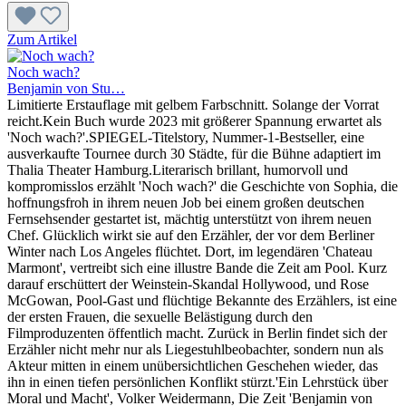
Zum Artikel
Noch wach?
Benjamin von Stu…
Limitierte Erstauflage mit gelbem Farbschnitt. Solange der Vorrat
reicht.Kein Buch wurde 2023 mit größerer Spannung erwartet als
'Noch wach?'.SPIEGEL-Titelstory, Nummer-1-Bestseller, eine
ausverkaufte Tournee durch 30 Städte, für die Bühne adaptiert im
Thalia Theater Hamburg.Literarisch brillant, humorvoll und
kompromisslos erzählt 'Noch wach?' die Geschichte von Sophia, die
hoffnungsfroh in ihrem neuen Job bei einem großen deutschen
Fernsehsender gestartet ist, mächtig unterstützt von ihrem neuen
Chef. Glücklich wirkt sie auf den Erzähler, der vor dem Berliner
Winter nach Los Angeles flüchtet. Dort, im legendären 'Chateau
Marmont', vertreibt sich eine illustre Bande die Zeit am Pool. Kurz
darauf erschüttert der Weinstein-Skandal Hollywood, und Rose
McGowan, Pool-Gast und flüchtige Bekannte des Erzählers, ist eine
der ersten Frauen, die sexuelle Belästigung durch den
Filmproduzenten öffentlich macht. Zurück in Berlin findet sich der
Erzähler nicht mehr nur als Liegestuhlbeobachter, sondern nun als
Akteur mitten in einem unübersichtlichen Geschehen wieder, das
ihn in einen tiefen persönlichen Konflikt stürzt.'Ein Lehrstück über
Moral und Macht', Volker Weidermann, Die Zeit 'Benjamin von