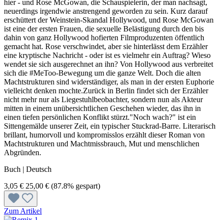
hier - und Rose McGowan, die Schauspielerin, der man nachsagt,
neuerdings irgendwie anstrengend geworden zu sein. Kurz darauf
erschüttert der Weinstein-Skandal Hollywood, und Rose McGowan
ist eine der ersten Frauen, die sexuelle Belästigung durch den bis
dahin von ganz Hollywood hofierten Filmproduzenten öffentlich
gemacht hat. Rose verschwindet, aber sie hinterlässt dem Erzähler
eine kryptische Nachricht - oder ist es vielmehr ein Auftrag? Wieso
wendet sie sich ausgerechnet an ihn? Von Hollywood aus verbreitet
sich die #MeToo-Bewegung um die ganze Welt. Doch die alten
Machtstrukturen sind widerständiger, als man in der ersten Euphorie
vielleicht denken mochte.Zurück in Berlin findet sich der Erzähler
nicht mehr nur als Liegestuhlbeobachter, sondern nun als Akteur
mitten in einem unübersichtlichen Geschehen wieder, das ihn in
einen tiefen persönlichen Konflikt stürzt."Noch wach?" ist ein
Sittengemälde unserer Zeit, ein typischer Stuckrad-Barre. Literarisch
brillant, humorvoll und kompromisslos erzählt dieser Roman von
Machtstrukturen und Machtmissbrauch, Mut und menschlichen
Abgründen.
Buch | Deutsch
3,05 €
25,00 €
(87.8% gespart)
Zum Artikel