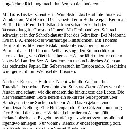
umgekehrte Richtung: nach draußen, zu den anderen.
Mit Boris Becker schaut er in Wimbledon das berühmte Finale von
Wimbledon. Mit Helmut Dietl scheitert er in Berlin wegen Berlin an
Berlin. Dem Freund Christian Ulmen schaut er zu bei der
Verwandlung in 'Christian Ulmen'. Mit Ferdinand von Schirach
schweigt er in der Schreibklausur über das Schreiben. Bei Madonna
live in L.A. entdeckt er wahrhaftige Künstlichkeit. Mit Thomas
Bernhard löscht er eine Redaktionskonferenz über Thomas
Bernhard aus. Und Pharell Williams singt den Sommerhit zum
Herbstanfang, verspätet sich aber - der Autor fährt unterdessen ein
letztes Mal an den See. Außerdem: ein melancholisches Adieu an
das bedruckte Papier. Ein Selbstversuch im Tattoostudio. Geschichte
wird gemacht - im Wechsel der Frisuren.
Nach der Reise ans Ende der Nacht wird die Welt nun bei
Tageslicht betrachtet. Benjamin von Stuckrad-Barre öffnet weit die
Augen und schaut, wie die anderen das hinkriegen: das Leben. Die
hier versammelten Texte liefern ein akkurates Selbstporträt über
Bande, es ist eine Suche nach dem Wir. Das Ergebnis: eine
Familienaufstellung. Eine Heldenparade. Eine Götzendämmerung.
Der Befund des von der Wirklichkeit irritierten Autors fällt
melancholisch aus: Es geht uns nicht gut - wir müssen uns alle mal
irgendwo hinlegen. Nur wohin? 'Remix 3' endet folgerichtig dort,
wo 'Panikherz' entstand: am Sunset Boulevard.