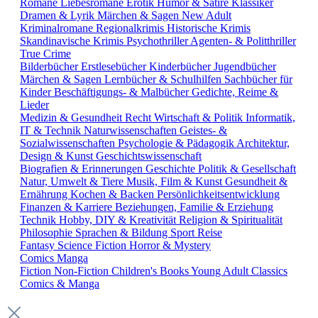
Romane
Liebesromane
Erotik
Humor & Satire
Klassiker
Dramen & Lyrik
Märchen & Sagen
New Adult
Kriminalromane
Regionalkrimis
Historische Krimis
Skandinavische Krimis
Psychothriller
Agenten- & Politthriller
True Crime
Bilderbücher
Erstlesebücher
Kinderbücher
Jugendbücher
Märchen & Sagen
Lernbücher & Schulhilfen
Sachbücher für
Kinder
Beschäftigungs- & Malbücher
Gedichte, Reime &
Lieder
Medizin & Gesundheit
Recht
Wirtschaft & Politik
Informatik,
IT & Technik
Naturwissenschaften
Geistes- &
Sozialwissenschaften
Psychologie & Pädagogik
Architektur,
Design & Kunst
Geschichtswissenschaft
Biografien & Erinnerungen
Geschichte
Politik & Gesellschaft
Natur, Umwelt & Tiere
Musik, Film & Kunst
Gesundheit &
Ernährung
Kochen & Backen
Persönlichkeitsentwicklung
Finanzen & Karriere
Beziehungen, Familie & Erziehung
Technik
Hobby, DIY & Kreativität
Religion & Spiritualität
Philosophie
Sprachen & Bildung
Sport
Reise
Fantasy
Science Fiction
Horror & Mystery
Comics
Manga
Fiction
Non-Fiction
Children's Books
Young Adult
Classics
Comics & Manga