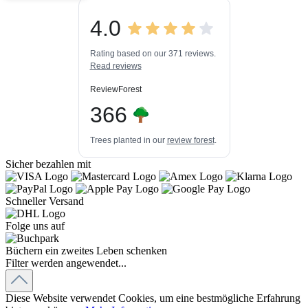
4.0
3
447k+
Bewertungen auf
3
Bewertungen von
ProvenExpert.com
Rating based on our 371 reviews.
anderen Quellen
Read reviews
Blick aufs ProvenExpert-Profil werfen
ReviewForest
03.08.2026
366
Trees planted in our
review forest
.
Sicher bezahlen mit
Schneller Versand
Folge uns auf
Büchern ein zweites Leben schenken
Filter werden angewendet...
Diese Website verwendet Cookies, um eine bestmögliche Erfahrung