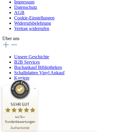
Impressum
Datenschutz
AGB
Cookie-Einstellungen
Widerrufsbelehrung
Vertrag widerrufen
Über uns
Unsere Geschichte
B2B Services
Buchankauf Bibliotheken
Schallplatten Vinyl Ankauf
Karriere
Kundenbewertungen und Erfahrungen zu
Buchpark
SEHR GUT
SEHR GUT
447k+
%
33
Kundenbewertungen
Empfehlungen auf
Authentizität
ProvenExpert.com
5,00
/
4,84