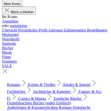
Mein Konto
Menü schließen
Ihr Konto
Anmelden
oder
registrieren
Übersicht
Persönliches Profil
Adressen
Zahlungsarten
Bestellungen
Merkzettel
Warenkorb
Startseite
Bücher
Musik
Filme
Sonstiges
SALE
Romane
Krimis & Thriller
Kinder & Jugend
Fachbücher
Sachbücher & Ratgeber
Fantasy & Sci-
Fi
Comics & Manga
Englische Bücher
Fremdsprachige Bücher (außer Englisch)
Anthologien & Kurzgeschichten
Romane
Historische