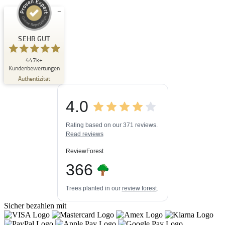
Kundenbewertungen und Erfahrungen zu
Buchpark
SEHR GUT
SEHR GUT
447k+
%
33
Kundenbewertungen
Empfehlungen auf
Authentizität
ProvenExpert.com
5,00
/
4,84
4.0
3
447k+
Bewertungen auf
3
Bewertungen von
ProvenExpert.com
Rating based on our 371 reviews.
anderen Quellen
Read reviews
Blick aufs ProvenExpert-Profil werfen
ReviewForest
03.08.2026
366
Trees planted in our
review forest
.
Sicher bezahlen mit