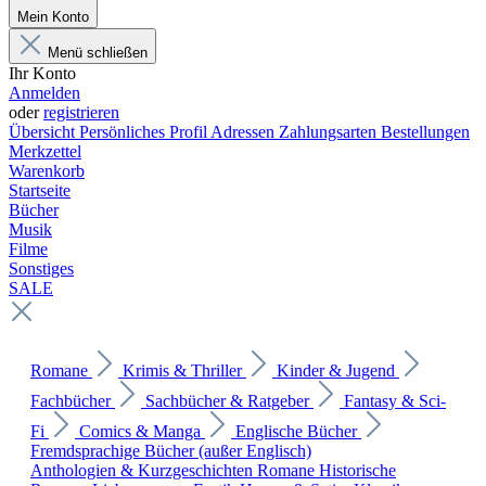
Mein Konto
Menü schließen
Ihr Konto
Anmelden
oder
registrieren
Übersicht
Persönliches Profil
Adressen
Zahlungsarten
Bestellungen
Merkzettel
Warenkorb
Startseite
Bücher
Musik
Filme
Sonstiges
SALE
Romane
Krimis & Thriller
Kinder & Jugend
Fachbücher
Sachbücher & Ratgeber
Fantasy & Sci-
Fi
Comics & Manga
Englische Bücher
Fremdsprachige Bücher (außer Englisch)
Anthologien & Kurzgeschichten
Romane
Historische