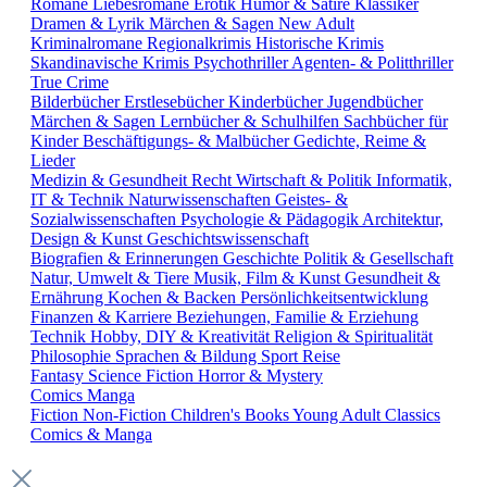
Romane
Liebesromane
Erotik
Humor & Satire
Klassiker
Dramen & Lyrik
Märchen & Sagen
New Adult
Kriminalromane
Regionalkrimis
Historische Krimis
Skandinavische Krimis
Psychothriller
Agenten- & Politthriller
True Crime
Bilderbücher
Erstlesebücher
Kinderbücher
Jugendbücher
Märchen & Sagen
Lernbücher & Schulhilfen
Sachbücher für
Kinder
Beschäftigungs- & Malbücher
Gedichte, Reime &
Lieder
Medizin & Gesundheit
Recht
Wirtschaft & Politik
Informatik,
IT & Technik
Naturwissenschaften
Geistes- &
Sozialwissenschaften
Psychologie & Pädagogik
Architektur,
Design & Kunst
Geschichtswissenschaft
Biografien & Erinnerungen
Geschichte
Politik & Gesellschaft
Natur, Umwelt & Tiere
Musik, Film & Kunst
Gesundheit &
Ernährung
Kochen & Backen
Persönlichkeitsentwicklung
Finanzen & Karriere
Beziehungen, Familie & Erziehung
Technik
Hobby, DIY & Kreativität
Religion & Spiritualität
Philosophie
Sprachen & Bildung
Sport
Reise
Fantasy
Science Fiction
Horror & Mystery
Comics
Manga
Fiction
Non-Fiction
Children's Books
Young Adult
Classics
Comics & Manga