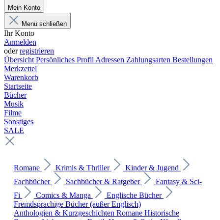
Mein Konto
Menü schließen
Ihr Konto
Anmelden
oder
registrieren
Übersicht
Persönliches Profil
Adressen
Zahlungsarten
Bestellungen
Merkzettel
Warenkorb
Startseite
Bücher
Musik
Filme
Sonstiges
SALE
Romane
Krimis & Thriller
Kinder & Jugend
Fachbücher
Sachbücher & Ratgeber
Fantasy & Sci-
Fi
Comics & Manga
Englische Bücher
Fremdsprachige Bücher (außer Englisch)
Anthologien & Kurzgeschichten
Romane
Historische