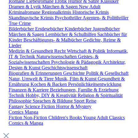
Romane
Liebesromane
Erotik
Humor & Satire
Klassiker
Dramen & Lyrik
Märchen & Sagen
New Adult
Kriminalromane
Regionalkrimis
Historische Krimis
Skandinavische Krimis
Psychothriller
Agenten- & Politthriller
True Crime
Bilderbücher
Erstlesebücher
Kinderbücher
Jugendbücher
Märchen & Sagen
Lernbücher & Schulhilfen
Sachbücher für
Kinder
Beschäftigungs- & Malbücher
Gedichte, Reime &
Lieder
Medizin & Gesundheit
Recht
Wirtschaft & Politik
Informatik,
IT & Technik
Naturwissenschaften
Geistes- &
Sozialwissenschaften
Psychologie & Pädagogik
Architektur,
Design & Kunst
Geschichtswissenschaft
Biografien & Erinnerungen
Geschichte
Politik & Gesellschaft
Natur, Umwelt & Tiere
Musik, Film & Kunst
Gesundheit &
Ernährung
Kochen & Backen
Persönlichkeitsentwicklung
Finanzen & Karriere
Beziehungen, Familie & Erziehung
Technik
Hobby, DIY & Kreativität
Religion & Spiritualität
Philosophie
Sprachen & Bildung
Sport
Reise
Fantasy
Science Fiction
Horror & Mystery
Comics
Manga
Fiction
Non-Fiction
Children's Books
Young Adult
Classics
Comics & Manga