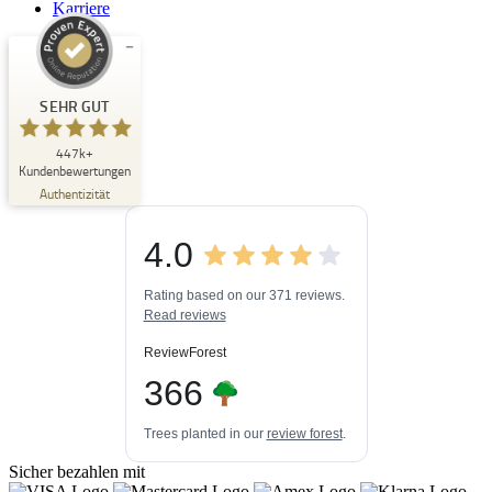
Karriere
Kundenbewertungen und Erfahrungen zu
Buchpark
SEHR GUT
SEHR GUT
447k+
%
33
Kundenbewertungen
Empfehlungen auf
Authentizität
ProvenExpert.com
5,00
/
4,84
4.0
3
447k+
Bewertungen auf
3
Bewertungen von
ProvenExpert.com
Rating based on our 371 reviews.
anderen Quellen
Read reviews
Blick aufs ProvenExpert-Profil werfen
ReviewForest
03.08.2026
366
Trees planted in our
review forest
.
Sicher bezahlen mit