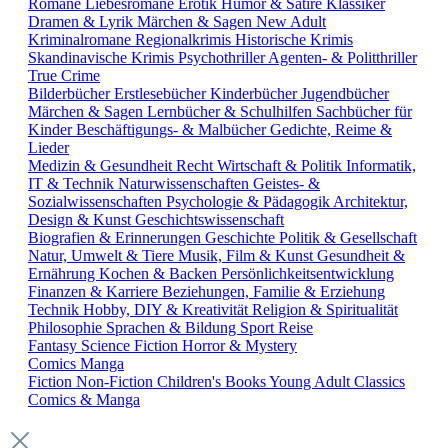
Romane
Liebesromane
Erotik
Humor & Satire
Klassiker
Dramen & Lyrik
Märchen & Sagen
New Adult
Kriminalromane
Regionalkrimis
Historische Krimis
Skandinavische Krimis
Psychothriller
Agenten- & Politthriller
True Crime
Bilderbücher
Erstlesebücher
Kinderbücher
Jugendbücher
Märchen & Sagen
Lernbücher & Schulhilfen
Sachbücher für
Kinder
Beschäftigungs- & Malbücher
Gedichte, Reime &
Lieder
Medizin & Gesundheit
Recht
Wirtschaft & Politik
Informatik,
IT & Technik
Naturwissenschaften
Geistes- &
Sozialwissenschaften
Psychologie & Pädagogik
Architektur,
Design & Kunst
Geschichtswissenschaft
Biografien & Erinnerungen
Geschichte
Politik & Gesellschaft
Natur, Umwelt & Tiere
Musik, Film & Kunst
Gesundheit &
Ernährung
Kochen & Backen
Persönlichkeitsentwicklung
Finanzen & Karriere
Beziehungen, Familie & Erziehung
Technik
Hobby, DIY & Kreativität
Religion & Spiritualität
Philosophie
Sprachen & Bildung
Sport
Reise
Fantasy
Science Fiction
Horror & Mystery
Comics
Manga
Fiction
Non-Fiction
Children's Books
Young Adult
Classics
Comics & Manga