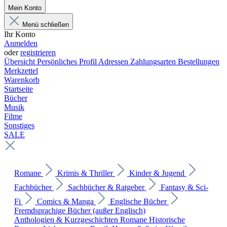
Mein Konto
Menü schließen
Ihr Konto
Anmelden
oder
registrieren
Übersicht
Persönliches Profil
Adressen
Zahlungsarten
Bestellungen
Merkzettel
Warenkorb
Startseite
Bücher
Musik
Filme
Sonstiges
SALE
Romane
Krimis & Thriller
Kinder & Jugend
Fachbücher
Sachbücher & Ratgeber
Fantasy & Sci-
Fi
Comics & Manga
Englische Bücher
Fremdsprachige Bücher (außer Englisch)
Anthologien & Kurzgeschichten
Romane
Historische