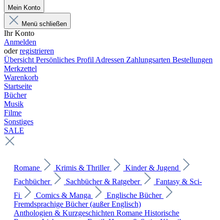
Mein Konto
Menü schließen
Ihr Konto
Anmelden
oder
registrieren
Übersicht
Persönliches Profil
Adressen
Zahlungsarten
Bestellungen
Merkzettel
Warenkorb
Startseite
Bücher
Musik
Filme
Sonstiges
SALE
Romane
Krimis & Thriller
Kinder & Jugend
Fachbücher
Sachbücher & Ratgeber
Fantasy & Sci-
Fi
Comics & Manga
Englische Bücher
Fremdsprachige Bücher (außer Englisch)
Anthologien & Kurzgeschichten
Romane
Historische