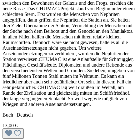
zwischen den Bewohnern der Galaxis und den Frogs, erschien die
neue Rasse. Das CHUMAC-Projekt stand von Beginn unter einem
schlechten Stern. Erst wurden die Menschen von Nephriten
angegriffen, dann griffen die Nephriten die Station an. Sie hatten
drei Ziele. Übernahme der Station, Vernichtung der Menschen mit
der Suche nach dem Beiboot und den Genozid an den Manilaktos.
In allen Fällen halfen die Menschen mit ihren relativ kleinen
Raumschiffen. Dennoch wäre sie nicht gewesen, hätte es all die
Auseinandersetzungen nicht gegeben. Um weitere
Auseinandersetzungen zu verhindern, wurden die Nephriten der
Station verwiesen.CHUMAC ist eine Anlaufstelle für Schmuggler,
Flüchtlinge, Geschäftsleute, Diplomaten und andere Reisende aus
den verschiedensten Welten und Gründen. Sie leben, umgeben von
fünf Millionen Tonnen Stahl mitten im Weltraum. Es kann ein
friedlicher aber auch sehr gefährlicher Ort sein. In diesem Fall ein
sehr gefährlicher. CHUMAC lag weit draußen im Weltall, am
Rande der Zivilisation und gleichzeitig mitten im Schiffsfriedhof,
der lange vergangenen Schlacht. So weit weg wie möglich von
Kriegen und anderen Auseinandersetzungen.
Buch | Deutsch
13,00 €