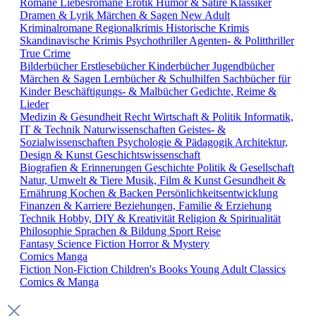
Romane
Liebesromane
Erotik
Humor & Satire
Klassiker
Dramen & Lyrik
Märchen & Sagen
New Adult
Kriminalromane
Regionalkrimis
Historische Krimis
Skandinavische Krimis
Psychothriller
Agenten- & Politthriller
True Crime
Bilderbücher
Erstlesebücher
Kinderbücher
Jugendbücher
Märchen & Sagen
Lernbücher & Schulhilfen
Sachbücher für
Kinder
Beschäftigungs- & Malbücher
Gedichte, Reime &
Lieder
Medizin & Gesundheit
Recht
Wirtschaft & Politik
Informatik,
IT & Technik
Naturwissenschaften
Geistes- &
Sozialwissenschaften
Psychologie & Pädagogik
Architektur,
Design & Kunst
Geschichtswissenschaft
Biografien & Erinnerungen
Geschichte
Politik & Gesellschaft
Natur, Umwelt & Tiere
Musik, Film & Kunst
Gesundheit &
Ernährung
Kochen & Backen
Persönlichkeitsentwicklung
Finanzen & Karriere
Beziehungen, Familie & Erziehung
Technik
Hobby, DIY & Kreativität
Religion & Spiritualität
Philosophie
Sprachen & Bildung
Sport
Reise
Fantasy
Science Fiction
Horror & Mystery
Comics
Manga
Fiction
Non-Fiction
Children's Books
Young Adult
Classics
Comics & Manga