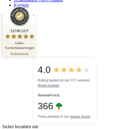
Karriere
Kundenbewertungen und Erfahrungen zu
Buchpark
SEHR GUT
SEHR GUT
448k+
%
33
Kundenbewertungen
Empfehlungen auf
Authentizität
ProvenExpert.com
5,00
/
4,84
4.0
3
448k+
Bewertungen auf
3
Bewertungen von
ProvenExpert.com
Rating based on our 371 reviews.
anderen Quellen
Read reviews
Blick aufs ProvenExpert-Profil werfen
ReviewForest
06.08.2026
366
Trees planted in our
review forest
.
Sicher bezahlen mit