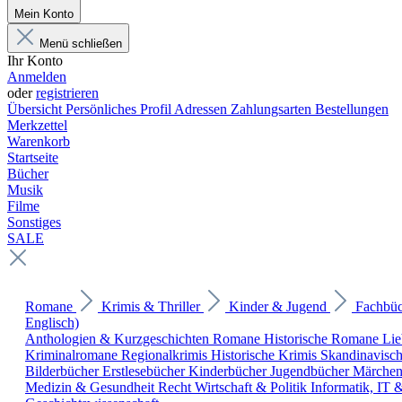
Mein Konto
Menü schließen
Ihr Konto
Anmelden
oder
registrieren
Übersicht
Persönliches Profil
Adressen
Zahlungsarten
Bestellungen
Merkzettel
Warenkorb
Startseite
Bücher
Musik
Filme
Sonstiges
SALE
Romane
Krimis & Thriller
Kinder & Jugend
Fachbü
Englisch)
Anthologien & Kurzgeschichten
Romane
Historische Romane
Li
Kriminalromane
Regionalkrimis
Historische Krimis
Skandinavisc
Bilderbücher
Erstlesebücher
Kinderbücher
Jugendbücher
Märche
Medizin & Gesundheit
Recht
Wirtschaft & Politik
Informatik, IT