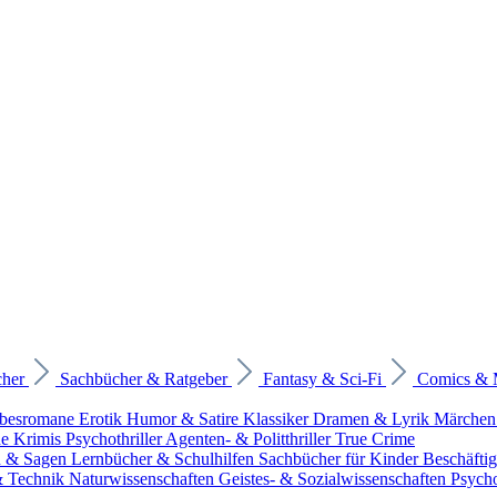
cher
Sachbücher & Ratgeber
Fantasy & Sci-Fi
Comics &
ebesromane
Erotik
Humor & Satire
Klassiker
Dramen & Lyrik
Märchen
he Krimis
Psychothriller
Agenten- & Politthriller
True Crime
n & Sagen
Lernbücher & Schulhilfen
Sachbücher für Kinder
Beschäfti
 & Technik
Naturwissenschaften
Geistes- & Sozialwissenschaften
Psych