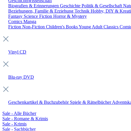
Geschichtswissenschaft
Biografien & Erinnerungen
Geschichte
Politik & Gesellschaft
Nat
Beziehungen, Familie & Erziehung
Technik
Hobby, DIY & Kreati
Fantasy
Science Fiction
Horror & Mystery
Comics
Manga
Fiction
Non-Fiction
Children's Books
Young Adult
Classics
Comi
Vinyl
CD
Blu-ray
DVD
Geschenkartikel & Buchzubehör
Spiele & Rätselbücher
Adventska
Sale - Alle Bücher
Sale - Romane & Krimis
Sale - Krimis
Sale - Sachbücher