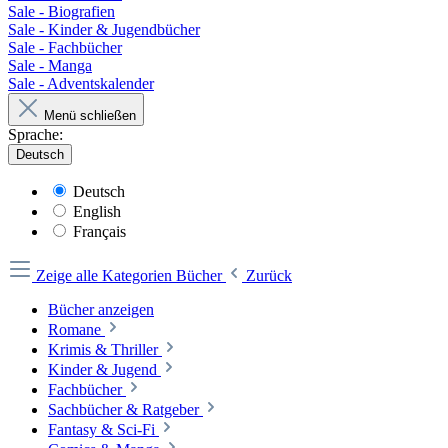
Sale - Biografien
Sale - Kinder & Jugendbücher
Sale - Fachbücher
Sale - Manga
Sale - Adventskalender
Menü schließen
Sprache:
Deutsch
Deutsch
English
Français
Zeige alle Kategorien
Bücher
Zurück
Bücher anzeigen
Romane
Krimis & Thriller
Kinder & Jugend
Fachbücher
Sachbücher & Ratgeber
Fantasy & Sci-Fi