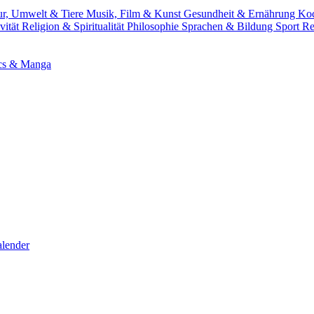
ur, Umwelt & Tiere
Musik, Film & Kunst
Gesundheit & Ernährung
Ko
vität
Religion & Spiritualität
Philosophie
Sprachen & Bildung
Sport
Re
cs & Manga
lender