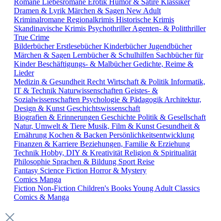
Romane
Liebesromane
Erotik
Humor & Satire
Klassiker
Dramen & Lyrik
Märchen & Sagen
New Adult
Kriminalromane
Regionalkrimis
Historische Krimis
Skandinavische Krimis
Psychothriller
Agenten- & Politthriller
True Crime
Bilderbücher
Erstlesebücher
Kinderbücher
Jugendbücher
Märchen & Sagen
Lernbücher & Schulhilfen
Sachbücher für
Kinder
Beschäftigungs- & Malbücher
Gedichte, Reime &
Lieder
Medizin & Gesundheit
Recht
Wirtschaft & Politik
Informatik,
IT & Technik
Naturwissenschaften
Geistes- &
Sozialwissenschaften
Psychologie & Pädagogik
Architektur,
Design & Kunst
Geschichtswissenschaft
Biografien & Erinnerungen
Geschichte
Politik & Gesellschaft
Natur, Umwelt & Tiere
Musik, Film & Kunst
Gesundheit &
Ernährung
Kochen & Backen
Persönlichkeitsentwicklung
Finanzen & Karriere
Beziehungen, Familie & Erziehung
Technik
Hobby, DIY & Kreativität
Religion & Spiritualität
Philosophie
Sprachen & Bildung
Sport
Reise
Fantasy
Science Fiction
Horror & Mystery
Comics
Manga
Fiction
Non-Fiction
Children's Books
Young Adult
Classics
Comics & Manga