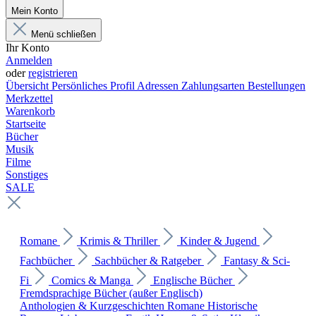
Mein Konto
Menü schließen
Ihr Konto
Anmelden
oder
registrieren
Übersicht
Persönliches Profil
Adressen
Zahlungsarten
Bestellungen
Merkzettel
Warenkorb
Startseite
Bücher
Musik
Filme
Sonstiges
SALE
Romane
Krimis & Thriller
Kinder & Jugend
Fachbücher
Sachbücher & Ratgeber
Fantasy & Sci-
Fi
Comics & Manga
Englische Bücher
Fremdsprachige Bücher (außer Englisch)
Anthologien & Kurzgeschichten
Romane
Historische