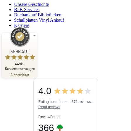
Unsere Geschichte
B2B Services
Buchankauf Bibliotheken
Schallplatten Vinyl Ankauf
Karriere
Kundenbewertungen und Erfahrungen zu
Buchpark
SEHR GUT
SEHR GUT
448k+
%
33
Kundenbewertungen
Empfehlungen auf
Authentizität
ProvenExpert.com
5,00
/
4,84
4.0
3
448k+
Bewertungen auf
3
Bewertungen von
ProvenExpert.com
Rating based on our 371 reviews.
anderen Quellen
Read reviews
Blick aufs ProvenExpert-Profil werfen
ReviewForest
06.08.2026
366