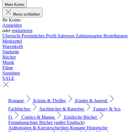
Mein Konto
Menü schließen
Ihr Konto
Anmelden
oder
registrieren
Übersicht
Persönliches Profil
Adressen
Zahlungsarten
Bestellungen
Merkzettel
Warenkorb
Startseite
Bücher
Musik
Filme
Sonstiges
SALE
Romane
Krimis & Thriller
Kinder & Jugend
Fachbücher
Sachbücher & Ratgeber
Fantasy & Sci-
Fi
Comics & Manga
Englische Bücher
Fremdsprachige Bücher (außer Englisch)
Anthologien & Kurzgeschichten
Romane
Historische