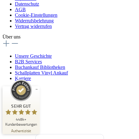
Datenschutz
AGB
Cookie-Einstellungen
Widerrufsbelehrung
Vertrag widerrufen
Über uns
Unsere Geschichte
B2B Services
Buchankauf Bibliotheken
Schallplatten Vinyl Ankauf
Karriere
Kundenbewertungen und Erfahrungen zu
Buchpark
SEHR GUT
SEHR GUT
448k+
%
33
Kundenbewertungen
Empfehlungen auf
Authentizität
ProvenExpert.com
5,00
/
4,84