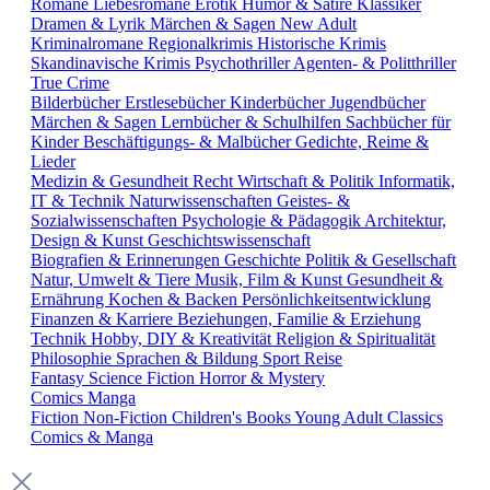
Romane
Liebesromane
Erotik
Humor & Satire
Klassiker
Dramen & Lyrik
Märchen & Sagen
New Adult
Kriminalromane
Regionalkrimis
Historische Krimis
Skandinavische Krimis
Psychothriller
Agenten- & Politthriller
True Crime
Bilderbücher
Erstlesebücher
Kinderbücher
Jugendbücher
Märchen & Sagen
Lernbücher & Schulhilfen
Sachbücher für
Kinder
Beschäftigungs- & Malbücher
Gedichte, Reime &
Lieder
Medizin & Gesundheit
Recht
Wirtschaft & Politik
Informatik,
IT & Technik
Naturwissenschaften
Geistes- &
Sozialwissenschaften
Psychologie & Pädagogik
Architektur,
Design & Kunst
Geschichtswissenschaft
Biografien & Erinnerungen
Geschichte
Politik & Gesellschaft
Natur, Umwelt & Tiere
Musik, Film & Kunst
Gesundheit &
Ernährung
Kochen & Backen
Persönlichkeitsentwicklung
Finanzen & Karriere
Beziehungen, Familie & Erziehung
Technik
Hobby, DIY & Kreativität
Religion & Spiritualität
Philosophie
Sprachen & Bildung
Sport
Reise
Fantasy
Science Fiction
Horror & Mystery
Comics
Manga
Fiction
Non-Fiction
Children's Books
Young Adult
Classics
Comics & Manga