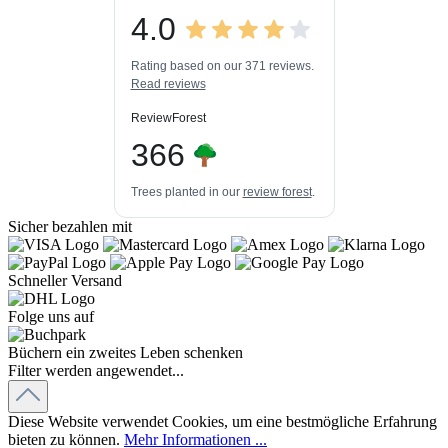
4.0
3
448k+
Bewertungen auf
3
Bewertungen von
ProvenExpert.com
Rating based on our 371 reviews.
anderen Quellen
Read reviews
Blick aufs ProvenExpert-Profil werfen
ReviewForest
06.08.2026
366
Trees planted in our
review forest
.
Sicher bezahlen mit
Schneller Versand
Folge uns auf
Büchern ein zweites Leben schenken
Filter werden angewendet...
Diese Website verwendet Cookies, um eine bestmögliche Erfahrung
bieten zu können.
Mehr Informationen ...