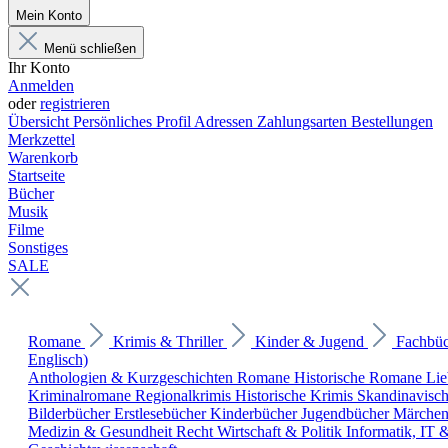
Mein Konto
Menü schließen
Ihr Konto
Anmelden
oder
registrieren
Übersicht
Persönliches Profil
Adressen
Zahlungsarten
Bestellungen
Merkzettel
Warenkorb
Startseite
Bücher
Musik
Filme
Sonstiges
SALE
Romane
Krimis & Thriller
Kinder & Jugend
Fachbü
Englisch)
Anthologien & Kurzgeschichten
Romane
Historische Romane
Li
Kriminalromane
Regionalkrimis
Historische Krimis
Skandinavisc
Bilderbücher
Erstlesebücher
Kinderbücher
Jugendbücher
Märche
Medizin & Gesundheit
Recht
Wirtschaft & Politik
Informatik, IT