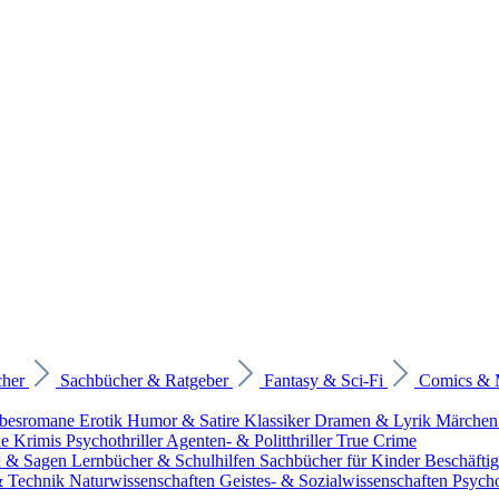
cher
Sachbücher & Ratgeber
Fantasy & Sci-Fi
Comics &
ebesromane
Erotik
Humor & Satire
Klassiker
Dramen & Lyrik
Märchen
he Krimis
Psychothriller
Agenten- & Politthriller
True Crime
n & Sagen
Lernbücher & Schulhilfen
Sachbücher für Kinder
Beschäfti
 & Technik
Naturwissenschaften
Geistes- & Sozialwissenschaften
Psych