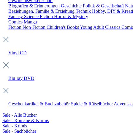
Geschichtswissenschaft
Biografien & Erinnerungen
Geschichte
Politik & Gesellschaft
Nat
Beziehungen, Familie & Erziehung
Technik
Hobby, DIY & Kreati
Fantasy
Science Fiction
Horror & Mystery
Comics
Manga
Fiction
Non-Fiction
Children's Books
Young Adult
Classics
Comi
Vinyl
CD
Blu-ray
DVD
Geschenkartikel & Buchzubehör
Spiele & Rätselbücher
Adventska
Sale - Alle Bücher
Sale - Romane & Krimis
Sale - Krimis
Sale - Sachbücher