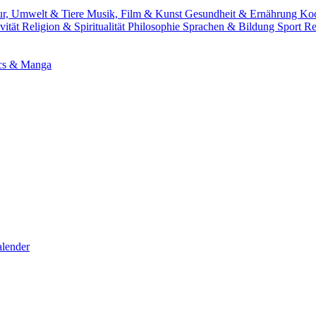
ur, Umwelt & Tiere
Musik, Film & Kunst
Gesundheit & Ernährung
Ko
vität
Religion & Spiritualität
Philosophie
Sprachen & Bildung
Sport
Re
cs & Manga
lender