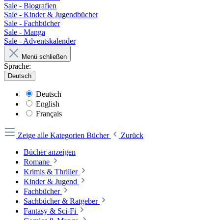
Sale - Biografien
Sale - Kinder & Jugendbücher
Sale - Fachbücher
Sale - Manga
Sale - Adventskalender
Menü schließen
Sprache:
Deutsch
Deutsch
English
Français
Zeige alle Kategorien
Bücher
Zurück
Bücher anzeigen
Romane
Krimis & Thriller
Kinder & Jugend
Fachbücher
Sachbücher & Ratgeber
Fantasy & Sci-Fi