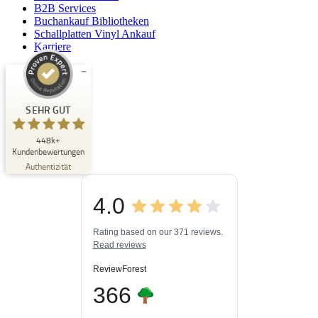
B2B Services
Buchankauf Bibliotheken
Schallplatten Vinyl Ankauf
Karriere
Kundenbewertungen und Erfahrungen zu
Buchpark
SEHR GUT
SEHR GUT
448k+
%
33
Kundenbewertungen
Empfehlungen auf
Authentizität
ProvenExpert.com
5,00
/
4,84
4.0
3
448k+
Bewertungen auf
3
Bewertungen von
ProvenExpert.com
Rating based on our 371 reviews.
anderen Quellen
Read reviews
Blick aufs ProvenExpert-Profil werfen
ReviewForest
06.08.2026
366