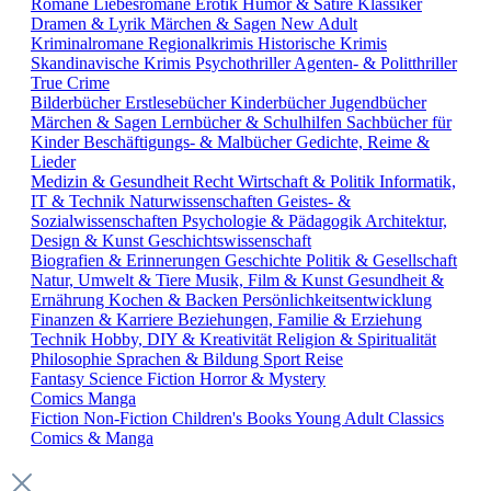
Romane
Liebesromane
Erotik
Humor & Satire
Klassiker
Dramen & Lyrik
Märchen & Sagen
New Adult
Kriminalromane
Regionalkrimis
Historische Krimis
Skandinavische Krimis
Psychothriller
Agenten- & Politthriller
True Crime
Bilderbücher
Erstlesebücher
Kinderbücher
Jugendbücher
Märchen & Sagen
Lernbücher & Schulhilfen
Sachbücher für
Kinder
Beschäftigungs- & Malbücher
Gedichte, Reime &
Lieder
Medizin & Gesundheit
Recht
Wirtschaft & Politik
Informatik,
IT & Technik
Naturwissenschaften
Geistes- &
Sozialwissenschaften
Psychologie & Pädagogik
Architektur,
Design & Kunst
Geschichtswissenschaft
Biografien & Erinnerungen
Geschichte
Politik & Gesellschaft
Natur, Umwelt & Tiere
Musik, Film & Kunst
Gesundheit &
Ernährung
Kochen & Backen
Persönlichkeitsentwicklung
Finanzen & Karriere
Beziehungen, Familie & Erziehung
Technik
Hobby, DIY & Kreativität
Religion & Spiritualität
Philosophie
Sprachen & Bildung
Sport
Reise
Fantasy
Science Fiction
Horror & Mystery
Comics
Manga
Fiction
Non-Fiction
Children's Books
Young Adult
Classics
Comics & Manga