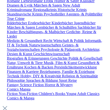
Romane
Liebesromane
Erotik
Humor & Satire
Klassiker
Dramen & Lyrik
Märchen & Sagen
New Adult
Kriminalromane
Regionalkrimis
Historische Krimis
Skandinavische Krimis
Psychothriller
Agenten- & Politthriller
True Crime
Bilderbücher
Erstlesebücher
Kinderbücher
Jugendbücher
Märchen & Sagen
Lernbücher & Schulhilfen
Sachbücher für
Kinder
Beschäftigungs- & Malbücher
Gedichte, Reime &
Lieder
Medizin & Gesundheit
Recht
Wirtschaft & Politik
Informatik,
IT & Technik
Naturwissenschaften
Geistes- &
Sozialwissenschaften
Psychologie & Pädagogik
Architektur,
Design & Kunst
Geschichtswissenschaft
Biografien & Erinnerungen
Geschichte
Politik & Gesellschaft
Natur, Umwelt & Tiere
Musik, Film & Kunst
Gesundheit &
Ernährung
Kochen & Backen
Persönlichkeitsentwicklung
Finanzen & Karriere
Beziehungen, Familie & Erziehung
Technik
Hobby, DIY & Kreativität
Religion & Spiritualität
Philosophie
Sprachen & Bildung
Sport
Reise
Fantasy
Science Fiction
Horror & Mystery
Comics
Manga
Fiction
Non-Fiction
Children's Books
Young Adult
Classics
Comics & Manga