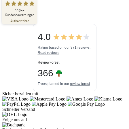
SEHR GUT
448k+
%
33
Kundenbewertungen
Empfehlungen auf
Authentizität
ProvenExpert.com
5,00
/
4,84
4.0
3
448k+
Bewertungen auf
3
Bewertungen von
ProvenExpert.com
Rating based on our 371 reviews.
anderen Quellen
Read reviews
Blick aufs ProvenExpert-Profil werfen
ReviewForest
06.08.2026
366
Trees planted in our
review forest
.
Sicher bezahlen mit
Schneller Versand
Folge uns auf