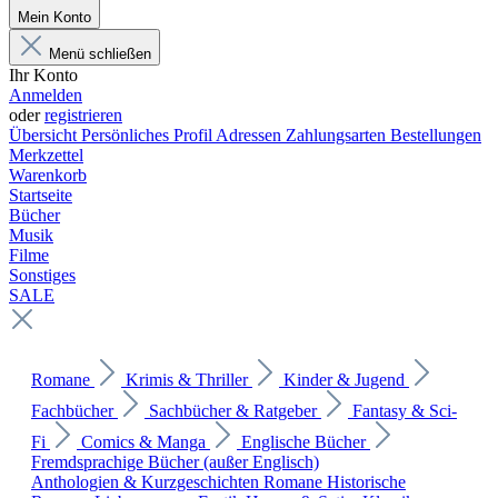
Mein Konto
Menü schließen
Ihr Konto
Anmelden
oder
registrieren
Übersicht
Persönliches Profil
Adressen
Zahlungsarten
Bestellungen
Merkzettel
Warenkorb
Startseite
Bücher
Musik
Filme
Sonstiges
SALE
Romane
Krimis & Thriller
Kinder & Jugend
Fachbücher
Sachbücher & Ratgeber
Fantasy & Sci-
Fi
Comics & Manga
Englische Bücher
Fremdsprachige Bücher (außer Englisch)
Anthologien & Kurzgeschichten
Romane
Historische