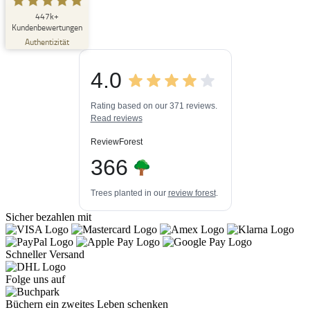
SEHR GUT
447k+
%
33
Kundenbewertungen
Empfehlungen auf
Authentizität
ProvenExpert.com
5,00
/
4,84
4.0
3
447k+
Bewertungen auf
3
Bewertungen von
ProvenExpert.com
Rating based on our 371 reviews.
anderen Quellen
Read reviews
Blick aufs ProvenExpert-Profil werfen
ReviewForest
03.08.2026
366
Trees planted in our
review forest
.
Sicher bezahlen mit
Schneller Versand
Folge uns auf
Büchern ein zweites Leben schenken