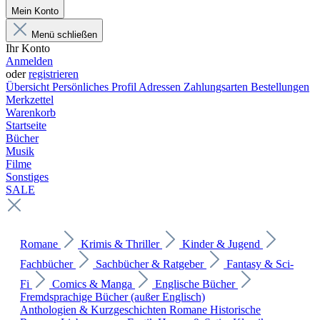
Mein Konto
Menü schließen
Ihr Konto
Anmelden
oder
registrieren
Übersicht
Persönliches Profil
Adressen
Zahlungsarten
Bestellungen
Merkzettel
Warenkorb
Startseite
Bücher
Musik
Filme
Sonstiges
SALE
Romane
Krimis & Thriller
Kinder & Jugend
Fachbücher
Sachbücher & Ratgeber
Fantasy & Sci-
Fi
Comics & Manga
Englische Bücher
Fremdsprachige Bücher (außer Englisch)
Anthologien & Kurzgeschichten
Romane
Historische