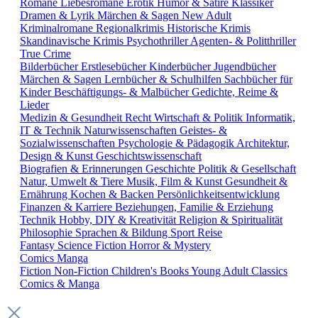
Romane
Liebesromane
Erotik
Humor & Satire
Klassiker
Dramen & Lyrik
Märchen & Sagen
New Adult
Kriminalromane
Regionalkrimis
Historische Krimis
Skandinavische Krimis
Psychothriller
Agenten- & Politthriller
True Crime
Bilderbücher
Erstlesebücher
Kinderbücher
Jugendbücher
Märchen & Sagen
Lernbücher & Schulhilfen
Sachbücher für
Kinder
Beschäftigungs- & Malbücher
Gedichte, Reime &
Lieder
Medizin & Gesundheit
Recht
Wirtschaft & Politik
Informatik,
IT & Technik
Naturwissenschaften
Geistes- &
Sozialwissenschaften
Psychologie & Pädagogik
Architektur,
Design & Kunst
Geschichtswissenschaft
Biografien & Erinnerungen
Geschichte
Politik & Gesellschaft
Natur, Umwelt & Tiere
Musik, Film & Kunst
Gesundheit &
Ernährung
Kochen & Backen
Persönlichkeitsentwicklung
Finanzen & Karriere
Beziehungen, Familie & Erziehung
Technik
Hobby, DIY & Kreativität
Religion & Spiritualität
Philosophie
Sprachen & Bildung
Sport
Reise
Fantasy
Science Fiction
Horror & Mystery
Comics
Manga
Fiction
Non-Fiction
Children's Books
Young Adult
Classics
Comics & Manga