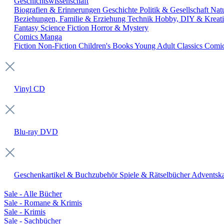
Geschichtswissenschaft
Biografien & Erinnerungen
Geschichte
Politik & Gesellschaft
Nat
Beziehungen, Familie & Erziehung
Technik
Hobby, DIY & Kreati
Fantasy
Science Fiction
Horror & Mystery
Comics
Manga
Fiction
Non-Fiction
Children's Books
Young Adult
Classics
Comi
Vinyl
CD
Blu-ray
DVD
Geschenkartikel & Buchzubehör
Spiele & Rätselbücher
Adventska
Sale - Alle Bücher
Sale - Romane & Krimis
Sale - Krimis
Sale - Sachbücher