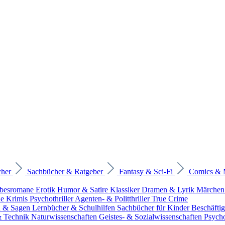
cher
Sachbücher & Ratgeber
Fantasy & Sci-Fi
Comics &
ebesromane
Erotik
Humor & Satire
Klassiker
Dramen & Lyrik
Märchen
he Krimis
Psychothriller
Agenten- & Politthriller
True Crime
n & Sagen
Lernbücher & Schulhilfen
Sachbücher für Kinder
Beschäfti
 & Technik
Naturwissenschaften
Geistes- & Sozialwissenschaften
Psych