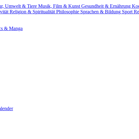
ur, Umwelt & Tiere
Musik, Film & Kunst
Gesundheit & Ernährung
Ko
vität
Religion & Spiritualität
Philosophie
Sprachen & Bildung
Sport
Re
cs & Manga
lender