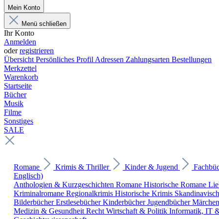
Mein Konto
Menü schließen
Ihr Konto
Anmelden
oder
registrieren
Übersicht
Persönliches Profil
Adressen
Zahlungsarten
Bestellungen
Merkzettel
Warenkorb
Startseite
Bücher
Musik
Filme
Sonstiges
SALE
Romane
Krimis & Thriller
Kinder & Jugend
Fachbü
Englisch)
Anthologien & Kurzgeschichten
Romane
Historische Romane
Li
Kriminalromane
Regionalkrimis
Historische Krimis
Skandinavisc
Bilderbücher
Erstlesebücher
Kinderbücher
Jugendbücher
Märche
Medizin & Gesundheit
Recht
Wirtschaft & Politik
Informatik, IT