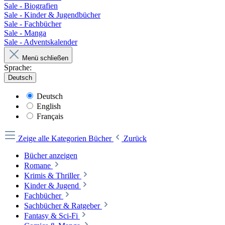
Sale - Biografien
Sale - Kinder & Jugendbücher
Sale - Fachbücher
Sale - Manga
Sale - Adventskalender
Menü schließen
Sprache:
Deutsch
Deutsch
English
Français
Zeige alle Kategorien
Bücher
Zurück
Bücher anzeigen
Romane
Krimis & Thriller
Kinder & Jugend
Fachbücher
Sachbücher & Ratgeber
Fantasy & Sci-Fi