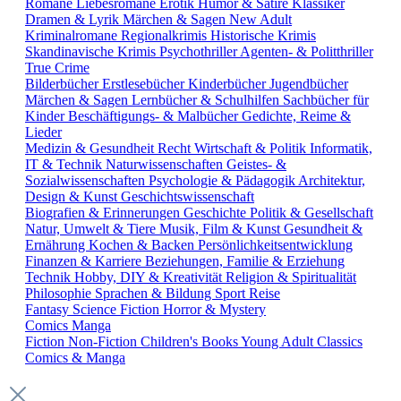
Romane
Liebesromane
Erotik
Humor & Satire
Klassiker
Dramen & Lyrik
Märchen & Sagen
New Adult
Kriminalromane
Regionalkrimis
Historische Krimis
Skandinavische Krimis
Psychothriller
Agenten- & Politthriller
True Crime
Bilderbücher
Erstlesebücher
Kinderbücher
Jugendbücher
Märchen & Sagen
Lernbücher & Schulhilfen
Sachbücher für
Kinder
Beschäftigungs- & Malbücher
Gedichte, Reime &
Lieder
Medizin & Gesundheit
Recht
Wirtschaft & Politik
Informatik,
IT & Technik
Naturwissenschaften
Geistes- &
Sozialwissenschaften
Psychologie & Pädagogik
Architektur,
Design & Kunst
Geschichtswissenschaft
Biografien & Erinnerungen
Geschichte
Politik & Gesellschaft
Natur, Umwelt & Tiere
Musik, Film & Kunst
Gesundheit &
Ernährung
Kochen & Backen
Persönlichkeitsentwicklung
Finanzen & Karriere
Beziehungen, Familie & Erziehung
Technik
Hobby, DIY & Kreativität
Religion & Spiritualität
Philosophie
Sprachen & Bildung
Sport
Reise
Fantasy
Science Fiction
Horror & Mystery
Comics
Manga
Fiction
Non-Fiction
Children's Books
Young Adult
Classics
Comics & Manga