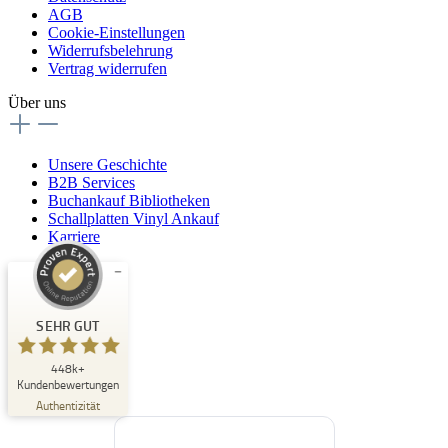
AGB
Cookie-Einstellungen
Widerrufsbelehrung
Vertrag widerrufen
Über uns
Unsere Geschichte
B2B Services
Buchankauf Bibliotheken
Schallplatten Vinyl Ankauf
Karriere
Kundenbewertungen und Erfahrungen zu
Buchpark
SEHR GUT
SEHR GUT
448k+
%
33
Kundenbewertungen
Empfehlungen auf
Authentizität
ProvenExpert.com
5,00
/
4,84