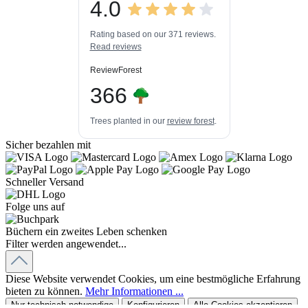
4.0
3
448k+
Bewertungen auf
3
Bewertungen von
ProvenExpert.com
Rating based on our 371 reviews.
anderen Quellen
Read reviews
Blick aufs ProvenExpert-Profil werfen
ReviewForest
06.08.2026
366
Trees planted in our
review forest
.
Sicher bezahlen mit
Schneller Versand
Folge uns auf
Büchern ein zweites Leben schenken
Filter werden angewendet...
Diese Website verwendet Cookies, um eine bestmögliche Erfahrung
bieten zu können.
Mehr Informationen ...
Nur technisch notwendige
Konfigurieren
Alle Cookies akzeptieren