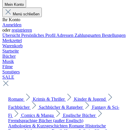
Mein Konto
Menü schließen
Ihr Konto
Anmelden
oder
registrieren
Übersicht
Persönliches Profil
Adressen
Zahlungsarten
Bestellungen
Merkzettel
Warenkorb
Startseite
Bücher
Musik
Filme
Sonstiges
SALE
Romane
Krimis & Thriller
Kinder & Jugend
Fachbücher
Sachbücher & Ratgeber
Fantasy & Sci-
Fi
Comics & Manga
Englische Bücher
Fremdsprachige Bücher (außer Englisch)
Anthologien & Kurzgeschichten
Romane
Historische