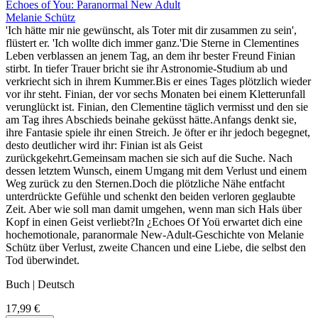
Echoes of You: Paranormal New Adult
Melanie Schütz
'Ich hätte mir nie gewünscht, als Toter mit dir zusammen zu sein',
flüstert er. 'Ich wollte dich immer ganz.'Die Sterne in Clementines
Leben verblassen an jenem Tag, an dem ihr bester Freund Finian
stirbt. In tiefer Trauer bricht sie ihr Astronomie-Studium ab und
verkriecht sich in ihrem Kummer.Bis er eines Tages plötzlich wieder
vor ihr steht. Finian, der vor sechs Monaten bei einem Kletterunfall
verunglückt ist. Finian, den Clementine täglich vermisst und den sie
am Tag ihres Abschieds beinahe geküsst hätte.Anfangs denkt sie,
ihre Fantasie spiele ihr einen Streich. Je öfter er ihr jedoch begegnet,
desto deutlicher wird ihr: Finian ist als Geist
zurückgekehrt.Gemeinsam machen sie sich auf die Suche. Nach
dessen letztem Wunsch, einem Umgang mit dem Verlust und einem
Weg zurück zu den Sternen.Doch die plötzliche Nähe entfacht
unterdrückte Gefühle und schenkt den beiden verloren geglaubte
Zeit. Aber wie soll man damit umgehen, wenn man sich Hals über
Kopf in einen Geist verliebt?In ¿Echoes Of Yoü erwartet dich eine
hochemotionale, paranormale New-Adult-Geschichte von Melanie
Schütz über Verlust, zweite Chancen und eine Liebe, die selbst den
Tod überwindet.
Buch | Deutsch
17,99 €