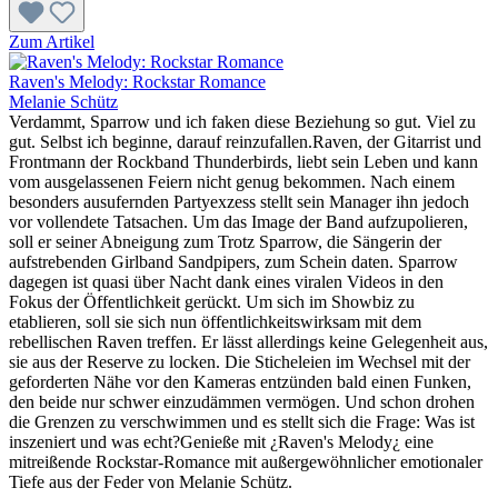
Zum Artikel
Raven's Melody: Rockstar Romance
Melanie Schütz
Verdammt, Sparrow und ich faken diese Beziehung so gut. Viel zu
gut. Selbst ich beginne, darauf reinzufallen.Raven, der Gitarrist und
Frontmann der Rockband Thunderbirds, liebt sein Leben und kann
vom ausgelassenen Feiern nicht genug bekommen. Nach einem
besonders ausufernden Partyexzess stellt sein Manager ihn jedoch
vor vollendete Tatsachen. Um das Image der Band aufzupolieren,
soll er seiner Abneigung zum Trotz Sparrow, die Sängerin der
aufstrebenden Girlband Sandpipers, zum Schein daten. Sparrow
dagegen ist quasi über Nacht dank eines viralen Videos in den
Fokus der Öffentlichkeit gerückt. Um sich im Showbiz zu
etablieren, soll sie sich nun öffentlichkeitswirksam mit dem
rebellischen Raven treffen. Er lässt allerdings keine Gelegenheit aus,
sie aus der Reserve zu locken. Die Sticheleien im Wechsel mit der
geforderten Nähe vor den Kameras entzünden bald einen Funken,
den beide nur schwer einzudämmen vermögen. Und schon drohen
die Grenzen zu verschwimmen und es stellt sich die Frage: Was ist
inszeniert und was echt?Genieße mit ¿Raven's Melody¿ eine
mitreißende Rockstar-Romance mit außergewöhnlicher emotionaler
Tiefe aus der Feder von Melanie Schütz.