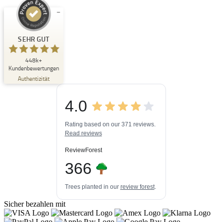
Kundenbewertungen und Erfahrungen zu
Buchpark
SEHR GUT
SEHR GUT
448k+
%
33
Kundenbewertungen
Empfehlungen auf
Authentizität
ProvenExpert.com
5,00
/
4,84
4.0
3
448k+
Bewertungen auf
3
Bewertungen von
ProvenExpert.com
Rating based on our 371 reviews.
anderen Quellen
Read reviews
Blick aufs ProvenExpert-Profil werfen
ReviewForest
06.08.2026
366
Trees planted in our
review forest
.
Sicher bezahlen mit