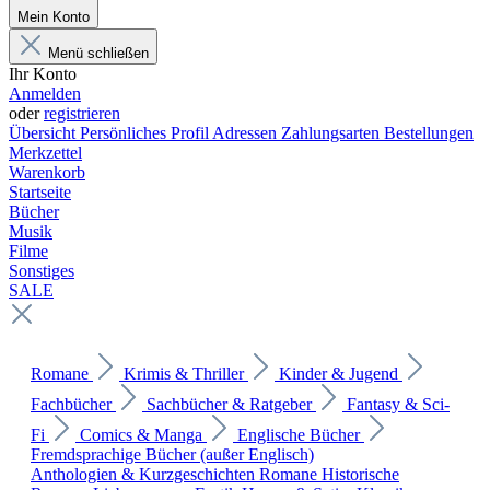
Mein Konto
Menü schließen
Ihr Konto
Anmelden
oder
registrieren
Übersicht
Persönliches Profil
Adressen
Zahlungsarten
Bestellungen
Merkzettel
Warenkorb
Startseite
Bücher
Musik
Filme
Sonstiges
SALE
Romane
Krimis & Thriller
Kinder & Jugend
Fachbücher
Sachbücher & Ratgeber
Fantasy & Sci-
Fi
Comics & Manga
Englische Bücher
Fremdsprachige Bücher (außer Englisch)
Anthologien & Kurzgeschichten
Romane
Historische