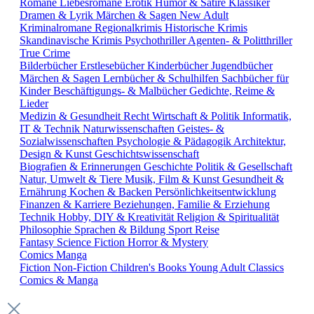
Romane
Liebesromane
Erotik
Humor & Satire
Klassiker
Dramen & Lyrik
Märchen & Sagen
New Adult
Kriminalromane
Regionalkrimis
Historische Krimis
Skandinavische Krimis
Psychothriller
Agenten- & Politthriller
True Crime
Bilderbücher
Erstlesebücher
Kinderbücher
Jugendbücher
Märchen & Sagen
Lernbücher & Schulhilfen
Sachbücher für
Kinder
Beschäftigungs- & Malbücher
Gedichte, Reime &
Lieder
Medizin & Gesundheit
Recht
Wirtschaft & Politik
Informatik,
IT & Technik
Naturwissenschaften
Geistes- &
Sozialwissenschaften
Psychologie & Pädagogik
Architektur,
Design & Kunst
Geschichtswissenschaft
Biografien & Erinnerungen
Geschichte
Politik & Gesellschaft
Natur, Umwelt & Tiere
Musik, Film & Kunst
Gesundheit &
Ernährung
Kochen & Backen
Persönlichkeitsentwicklung
Finanzen & Karriere
Beziehungen, Familie & Erziehung
Technik
Hobby, DIY & Kreativität
Religion & Spiritualität
Philosophie
Sprachen & Bildung
Sport
Reise
Fantasy
Science Fiction
Horror & Mystery
Comics
Manga
Fiction
Non-Fiction
Children's Books
Young Adult
Classics
Comics & Manga