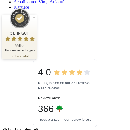
Schallplatten Vinyl Ankauf
Karriere
Kundenbewertungen und Erfahrungen zu
Buchpark
SEHR GUT
SEHR GUT
448k+
%
33
Kundenbewertungen
Empfehlungen auf
Authentizität
ProvenExpert.com
5,00
/
4,84
4.0
3
448k+
Bewertungen auf
3
Bewertungen von
ProvenExpert.com
Rating based on our 371 reviews.
anderen Quellen
Read reviews
Blick aufs ProvenExpert-Profil werfen
ReviewForest
06.08.2026
366
Trees planted in our
review forest
.
Sicher bezahlen mit