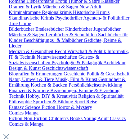
Romane
Liebesromane
Erotik
Humor & Satire
Klassiker
Dramen & Lyrik
Märchen & Sagen
New Adult
Kriminalromane
Regionalkrimis
Historische Krimis
Skandinavische Krimis
Psychothriller
Agenten- & Politthriller
True Crime
Bilderbücher
Erstlesebücher
Kinderbücher
Jugendbücher
Märchen & Sagen
Lernbücher & Schulhilfen
Sachbücher für
Kinder
Beschäftigungs- & Malbücher
Gedichte, Reime &
Lieder
Medizin & Gesundheit
Recht
Wirtschaft & Politik
Informatik,
IT & Technik
Naturwissenschaften
Geistes- &
Sozialwissenschaften
Psychologie & Pädagogik
Architektur,
Design & Kunst
Geschichtswissenschaft
Biografien & Erinnerungen
Geschichte
Politik & Gesellschaft
Natur, Umwelt & Tiere
Musik, Film & Kunst
Gesundheit &
Ernährung
Kochen & Backen
Persönlichkeitsentwicklung
Finanzen & Karriere
Beziehungen, Familie & Erziehung
Technik
Hobby, DIY & Kreativität
Religion & Spiritualität
Philosophie
Sprachen & Bildung
Sport
Reise
Fantasy
Science Fiction
Horror & Mystery
Comics
Manga
Fiction
Non-Fiction
Children's Books
Young Adult
Classics
Comics & Manga