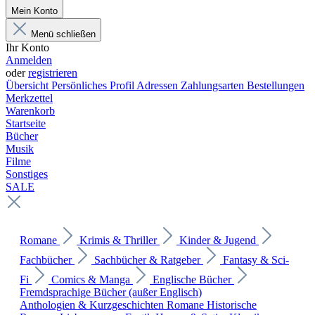
Mein Konto
Menü schließen
Ihr Konto
Anmelden
oder
registrieren
Übersicht
Persönliches Profil
Adressen
Zahlungsarten
Bestellungen
Merkzettel
Warenkorb
Startseite
Bücher
Musik
Filme
Sonstiges
SALE
Romane
Krimis & Thriller
Kinder & Jugend
Fachbücher
Sachbücher & Ratgeber
Fantasy & Sci-
Fi
Comics & Manga
Englische Bücher
Fremdsprachige Bücher (außer Englisch)
Anthologien & Kurzgeschichten
Romane
Historische