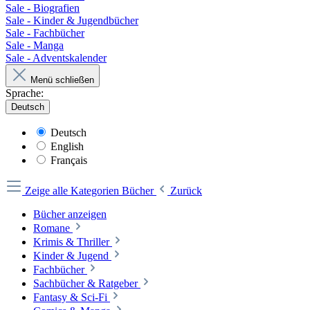
Sale - Biografien
Sale - Kinder & Jugendbücher
Sale - Fachbücher
Sale - Manga
Sale - Adventskalender
Menü schließen
Sprache:
Deutsch
Deutsch
English
Français
Zeige alle Kategorien
Bücher
Zurück
Bücher anzeigen
Romane
Krimis & Thriller
Kinder & Jugend
Fachbücher
Sachbücher & Ratgeber
Fantasy & Sci-Fi