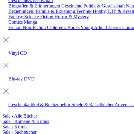
Geschichtswissenschaft
Biografien & Erinnerungen
Geschichte
Politik & Gesellschaft
Nat
Beziehungen, Familie & Erziehung
Technik
Hobby, DIY & Kreati
Fantasy
Science Fiction
Horror & Mystery
Comics
Manga
Fiction
Non-Fiction
Children's Books
Young Adult
Classics
Comi
Vinyl
CD
Blu-ray
DVD
Geschenkartikel & Buchzubehör
Spiele & Rätselbücher
Adventska
Sale - Alle Bücher
Sale - Romane & Krimis
Sale - Krimis
Sale - Sachbücher