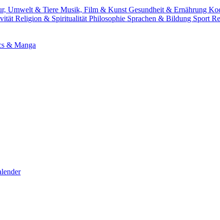
ur, Umwelt & Tiere
Musik, Film & Kunst
Gesundheit & Ernährung
Ko
vität
Religion & Spiritualität
Philosophie
Sprachen & Bildung
Sport
Re
cs & Manga
lender