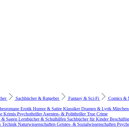
cher
Sachbücher & Ratgeber
Fantasy & Sci-Fi
Comics &
ebesromane
Erotik
Humor & Satire
Klassiker
Dramen & Lyrik
Märchen
he Krimis
Psychothriller
Agenten- & Politthriller
True Crime
n & Sagen
Lernbücher & Schulhilfen
Sachbücher für Kinder
Beschäfti
 & Technik
Naturwissenschaften
Geistes- & Sozialwissenschaften
Psych