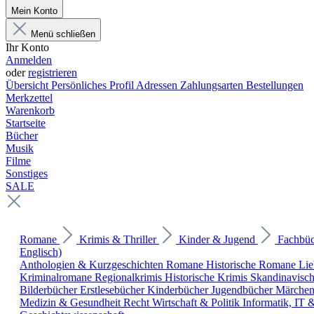
Mein Konto
Menü schließen
Ihr Konto
Anmelden
oder
registrieren
Übersicht
Persönliches Profil
Adressen
Zahlungsarten
Bestellungen
Merkzettel
Warenkorb
Startseite
Bücher
Musik
Filme
Sonstiges
SALE
Romane
Krimis & Thriller
Kinder & Jugend
Fachbü
Englisch)
Anthologien & Kurzgeschichten
Romane
Historische Romane
Li
Kriminalromane
Regionalkrimis
Historische Krimis
Skandinavisc
Bilderbücher
Erstlesebücher
Kinderbücher
Jugendbücher
Märche
Medizin & Gesundheit
Recht
Wirtschaft & Politik
Informatik, IT