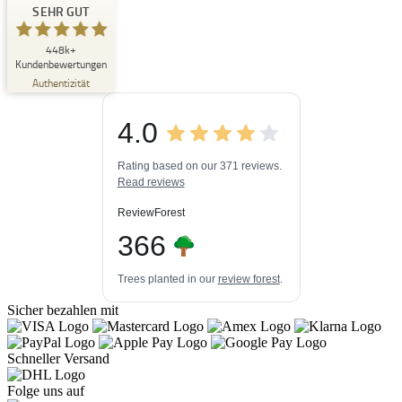
Buchpark
SEHR GUT
SEHR GUT
448k+
%
33
Kundenbewertungen
Empfehlungen auf
Authentizität
ProvenExpert.com
5,00
/
4,84
4.0
3
448k+
Bewertungen auf
3
Bewertungen von
ProvenExpert.com
Rating based on our 371 reviews.
anderen Quellen
Read reviews
Blick aufs ProvenExpert-Profil werfen
ReviewForest
06.08.2026
366
Trees planted in our
review forest
.
Sicher bezahlen mit
Schneller Versand
Folge uns auf