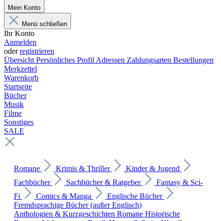
Mein Konto
Menü schließen
Ihr Konto
Anmelden
oder
registrieren
Übersicht
Persönliches Profil
Adressen
Zahlungsarten
Bestellungen
Merkzettel
Warenkorb
Startseite
Bücher
Musik
Filme
Sonstiges
SALE
Romane
Krimis & Thriller
Kinder & Jugend
Fachbücher
Sachbücher & Ratgeber
Fantasy & Sci-
Fi
Comics & Manga
Englische Bücher
Fremdsprachige Bücher (außer Englisch)
Anthologien & Kurzgeschichten
Romane
Historische