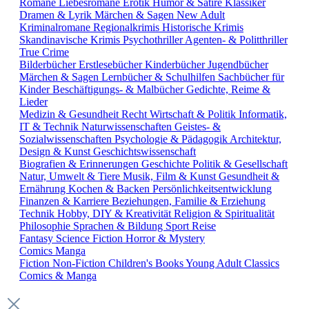
Romane
Liebesromane
Erotik
Humor & Satire
Klassiker
Dramen & Lyrik
Märchen & Sagen
New Adult
Kriminalromane
Regionalkrimis
Historische Krimis
Skandinavische Krimis
Psychothriller
Agenten- & Politthriller
True Crime
Bilderbücher
Erstlesebücher
Kinderbücher
Jugendbücher
Märchen & Sagen
Lernbücher & Schulhilfen
Sachbücher für
Kinder
Beschäftigungs- & Malbücher
Gedichte, Reime &
Lieder
Medizin & Gesundheit
Recht
Wirtschaft & Politik
Informatik,
IT & Technik
Naturwissenschaften
Geistes- &
Sozialwissenschaften
Psychologie & Pädagogik
Architektur,
Design & Kunst
Geschichtswissenschaft
Biografien & Erinnerungen
Geschichte
Politik & Gesellschaft
Natur, Umwelt & Tiere
Musik, Film & Kunst
Gesundheit &
Ernährung
Kochen & Backen
Persönlichkeitsentwicklung
Finanzen & Karriere
Beziehungen, Familie & Erziehung
Technik
Hobby, DIY & Kreativität
Religion & Spiritualität
Philosophie
Sprachen & Bildung
Sport
Reise
Fantasy
Science Fiction
Horror & Mystery
Comics
Manga
Fiction
Non-Fiction
Children's Books
Young Adult
Classics
Comics & Manga