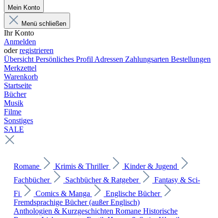
Mein Konto
Menü schließen
Ihr Konto
Anmelden
oder
registrieren
Übersicht
Persönliches Profil
Adressen
Zahlungsarten
Bestellungen
Merkzettel
Warenkorb
Startseite
Bücher
Musik
Filme
Sonstiges
SALE
Romane
Krimis & Thriller
Kinder & Jugend
Fachbücher
Sachbücher & Ratgeber
Fantasy & Sci-
Fi
Comics & Manga
Englische Bücher
Fremdsprachige Bücher (außer Englisch)
Anthologien & Kurzgeschichten
Romane
Historische