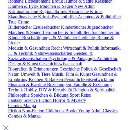
Romane
Liebesromane
Erotik
Humor & Satire
Klassiker
Dramen & Lyrik
Märchen & Sagen
New Adult
Kriminalromane
Regionalkrimis
Historische Krimis
Skandinavische Krimis
Psychothriller
Agenten- & Politthriller
True Crime
Bilderbücher
Erstlesebücher
Kinderbücher
Jugendbücher
Märchen & Sagen
Lernbücher & Schulhilfen
Sachbücher für
Kinder
Beschäftigungs- & Malbücher
Gedichte, Reime &
Lieder
Medizin & Gesundheit
Recht
Wirtschaft & Politik
Informatik,
IT & Technik
Naturwissenschaften
Geistes- &
Sozialwissenschaften
Psychologie & Pädagogik
Architektur,
Design & Kunst
Geschichtswissenschaft
Biografien & Erinnerungen
Geschichte
Politik & Gesellschaft
Natur, Umwelt & Tiere
Musik, Film & Kunst
Gesundheit &
Ernährung
Kochen & Backen
Persönlichkeitsentwicklung
Finanzen & Karriere
Beziehungen, Familie & Erziehung
Technik
Hobby, DIY & Kreativität
Religion & Spiritualität
Philosophie
Sprachen & Bildung
Sport
Reise
Fantasy
Science Fiction
Horror & Mystery
Comics
Manga
Fiction
Non-Fiction
Children's Books
Young Adult
Classics
Comics & Manga