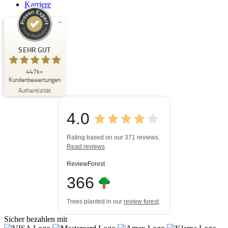
Karriere
Kundenbewertungen und Erfahrungen zu
Buchpark
SEHR GUT
SEHR GUT
447k+
%
33
Kundenbewertungen
Empfehlungen auf
Authentizität
ProvenExpert.com
5,00
/
4,84
4.0
3
447k+
Bewertungen auf
3
Bewertungen von
ProvenExpert.com
Rating based on our 371 reviews.
anderen Quellen
Read reviews
Blick aufs ProvenExpert-Profil werfen
ReviewForest
03.08.2026
366
Trees planted in our
review forest
.
Sicher bezahlen mit