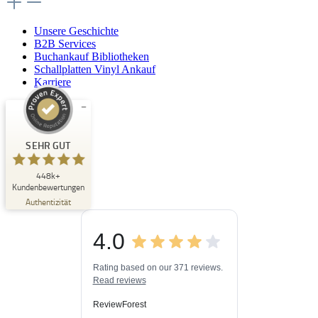
Unsere Geschichte
B2B Services
Buchankauf Bibliotheken
Schallplatten Vinyl Ankauf
Karriere
Kundenbewertungen und Erfahrungen zu
Buchpark
SEHR GUT
SEHR GUT
448k+
%
33
Kundenbewertungen
Empfehlungen auf
Authentizität
ProvenExpert.com
5,00
/
4,84
4.0
3
448k+
Bewertungen auf
3
Bewertungen von
ProvenExpert.com
Rating based on our 371 reviews.
anderen Quellen
Read reviews
Blick aufs ProvenExpert-Profil werfen
ReviewForest