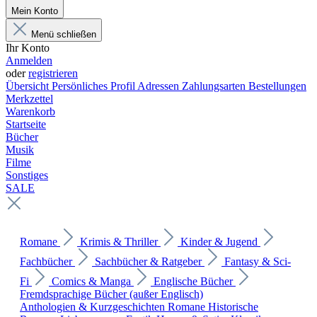
Mein Konto
Menü schließen
Ihr Konto
Anmelden
oder
registrieren
Übersicht
Persönliches Profil
Adressen
Zahlungsarten
Bestellungen
Merkzettel
Warenkorb
Startseite
Bücher
Musik
Filme
Sonstiges
SALE
Romane
Krimis & Thriller
Kinder & Jugend
Fachbücher
Sachbücher & Ratgeber
Fantasy & Sci-
Fi
Comics & Manga
Englische Bücher
Fremdsprachige Bücher (außer Englisch)
Anthologien & Kurzgeschichten
Romane
Historische