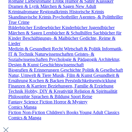
Romane
Liebesromane
Erotik
Humor & Satire
Klassiker
Dramen & Lyrik
Märchen & Sagen
New Adult
Kriminalromane
Regionalkrimis
Historische Krimis
Skandinavische Krimis
Psychothriller
Agenten- & Politthriller
True Crime
Bilderbücher
Erstlesebücher
Kinderbücher
Jugendbücher
Märchen & Sagen
Lernbücher & Schulhilfen
Sachbücher für
Kinder
Beschäftigungs- & Malbücher
Gedichte, Reime &
Lieder
Medizin & Gesundheit
Recht
Wirtschaft & Politik
Informatik,
IT & Technik
Naturwissenschaften
Geistes- &
Sozialwissenschaften
Psychologie & Pädagogik
Architektur,
Design & Kunst
Geschichtswissenschaft
Biografien & Erinnerungen
Geschichte
Politik & Gesellschaft
Natur, Umwelt & Tiere
Musik, Film & Kunst
Gesundheit &
Ernährung
Kochen & Backen
Persönlichkeitsentwicklung
Finanzen & Karriere
Beziehungen, Familie & Erziehung
Technik
Hobby, DIY & Kreativität
Religion & Spiritualität
Philosophie
Sprachen & Bildung
Sport
Reise
Fantasy
Science Fiction
Horror & Mystery
Comics
Manga
Fiction
Non-Fiction
Children's Books
Young Adult
Classics
Comics & Manga