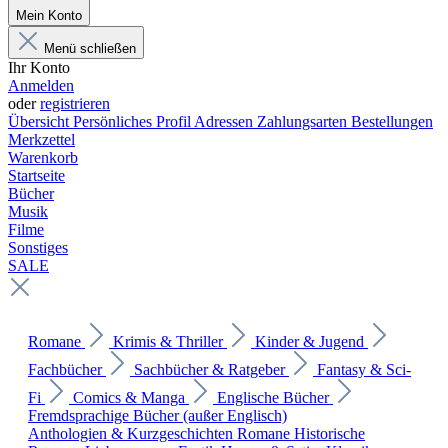
Mein Konto
Menü schließen
Ihr Konto
Anmelden
oder
registrieren
Übersicht
Persönliches Profil
Adressen
Zahlungsarten
Bestellungen
Merkzettel
Warenkorb
Startseite
Bücher
Musik
Filme
Sonstiges
SALE
Romane
Krimis & Thriller
Kinder & Jugend
Fachbücher
Sachbücher & Ratgeber
Fantasy & Sci-
Fi
Comics & Manga
Englische Bücher
Fremdsprachige Bücher (außer Englisch)
Anthologien & Kurzgeschichten
Romane
Historische