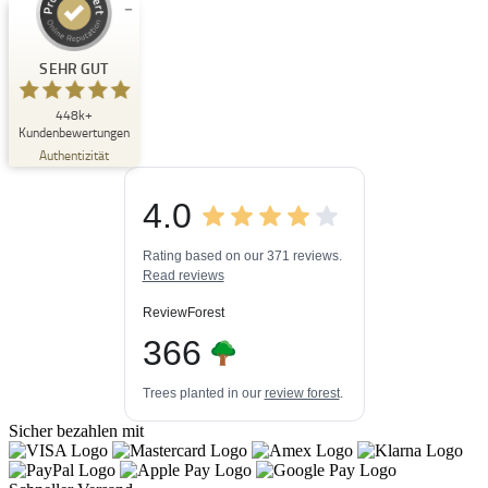
Kundenbewertungen und Erfahrungen zu
Buchpark
SEHR GUT
SEHR GUT
448k+
%
33
Kundenbewertungen
Empfehlungen auf
Authentizität
ProvenExpert.com
5,00
/
4,84
4.0
3
448k+
Bewertungen auf
3
Bewertungen von
ProvenExpert.com
Rating based on our 371 reviews.
anderen Quellen
Read reviews
Blick aufs ProvenExpert-Profil werfen
ReviewForest
06.08.2026
366
Trees planted in our
review forest
.
Sicher bezahlen mit