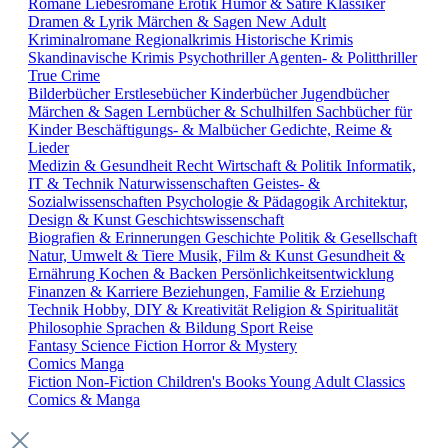
Romane
Liebesromane
Erotik
Humor & Satire
Klassiker
Dramen & Lyrik
Märchen & Sagen
New Adult
Kriminalromane
Regionalkrimis
Historische Krimis
Skandinavische Krimis
Psychothriller
Agenten- & Politthriller
True Crime
Bilderbücher
Erstlesebücher
Kinderbücher
Jugendbücher
Märchen & Sagen
Lernbücher & Schulhilfen
Sachbücher für
Kinder
Beschäftigungs- & Malbücher
Gedichte, Reime &
Lieder
Medizin & Gesundheit
Recht
Wirtschaft & Politik
Informatik,
IT & Technik
Naturwissenschaften
Geistes- &
Sozialwissenschaften
Psychologie & Pädagogik
Architektur,
Design & Kunst
Geschichtswissenschaft
Biografien & Erinnerungen
Geschichte
Politik & Gesellschaft
Natur, Umwelt & Tiere
Musik, Film & Kunst
Gesundheit &
Ernährung
Kochen & Backen
Persönlichkeitsentwicklung
Finanzen & Karriere
Beziehungen, Familie & Erziehung
Technik
Hobby, DIY & Kreativität
Religion & Spiritualität
Philosophie
Sprachen & Bildung
Sport
Reise
Fantasy
Science Fiction
Horror & Mystery
Comics
Manga
Fiction
Non-Fiction
Children's Books
Young Adult
Classics
Comics & Manga