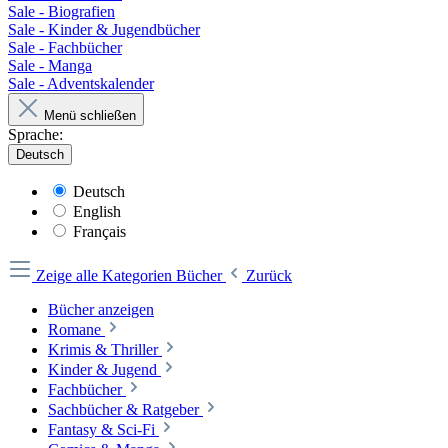
Sale - Biografien
Sale - Kinder & Jugendbücher
Sale - Fachbücher
Sale - Manga
Sale - Adventskalender
Menü schließen
Sprache:
Deutsch
Deutsch
English
Français
Zeige alle Kategorien
Bücher
Zurück
Bücher anzeigen
Romane
Krimis & Thriller
Kinder & Jugend
Fachbücher
Sachbücher & Ratgeber
Fantasy & Sci-Fi