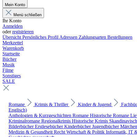
Mein Konto
Menü schließen
Ihr Konto
Anmelden
oder
registrieren
Übersicht
Persönliches Profil
Adressen
Zahlungsarten
Bestellungen
Merkzettel
Warenkorb
Startseite
Bücher
Musik
Filme
Sonstiges
SALE
Romane
Krimis & Thriller
Kinder & Jugend
Fachbü
Englisch)
Anthologien & Kurzgeschichten
Romane
Historische Romane
Li
Kriminalromane
Regionalkrimis
Historische Krimis
Skandinavisc
Bilderbücher
Erstlesebücher
Kinderbücher
Jugendbücher
Märche
Medizin & Gesundheit
Recht
Wirtschaft & Politik
Informatik, IT