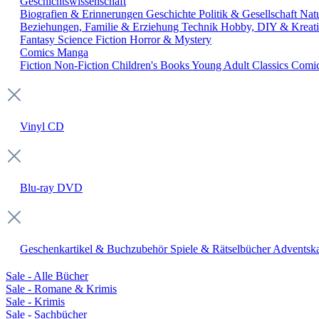
Geschichtswissenschaft
Biografien & Erinnerungen
Geschichte
Politik & Gesellschaft
Nat
Beziehungen, Familie & Erziehung
Technik
Hobby, DIY & Kreati
Fantasy
Science Fiction
Horror & Mystery
Comics
Manga
Fiction
Non-Fiction
Children's Books
Young Adult
Classics
Comi
Vinyl
CD
Blu-ray
DVD
Geschenkartikel & Buchzubehör
Spiele & Rätselbücher
Adventska
Sale - Alle Bücher
Sale - Romane & Krimis
Sale - Krimis
Sale - Sachbücher