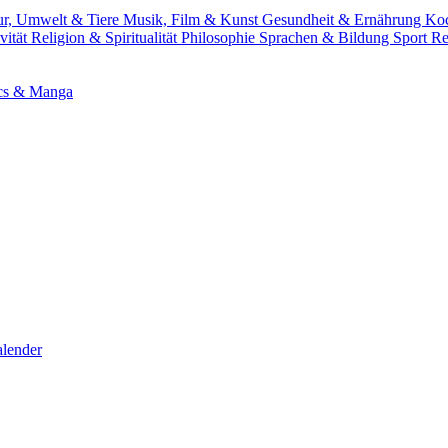
ur, Umwelt & Tiere
Musik, Film & Kunst
Gesundheit & Ernährung
Ko
vität
Religion & Spiritualität
Philosophie
Sprachen & Bildung
Sport
Re
cs & Manga
lender