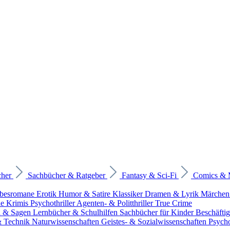
cher
Sachbücher & Ratgeber
Fantasy & Sci-Fi
Comics &
ebesromane
Erotik
Humor & Satire
Klassiker
Dramen & Lyrik
Märchen
he Krimis
Psychothriller
Agenten- & Politthriller
True Crime
n & Sagen
Lernbücher & Schulhilfen
Sachbücher für Kinder
Beschäfti
 & Technik
Naturwissenschaften
Geistes- & Sozialwissenschaften
Psych