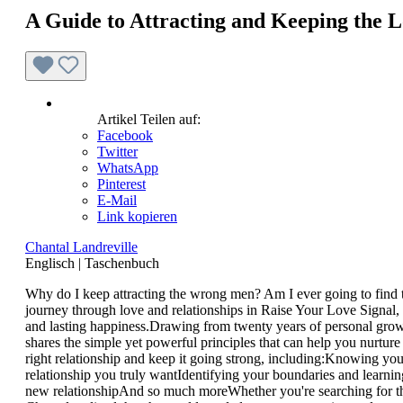
A Guide to Attracting and Keeping the L
Artikel Teilen auf:
Facebook
Twitter
WhatsApp
Pinterest
E-Mail
Link kopieren
Chantal Landreville
Englisch
|
Taschenbuch
Why do I keep attracting the wrong men? Am I ever going to find th
journey through love and relationships in Raise Your Love Signal,
and lasting happiness.Drawing from twenty years of personal growth
shares the simple yet powerful principles that can help you nurture 
right relationship and keep it going strong, including:Knowing yo
relationship you truly wantIdentifying your boundaries and learning
new relationshipAnd so much moreWhether you're searching for that 