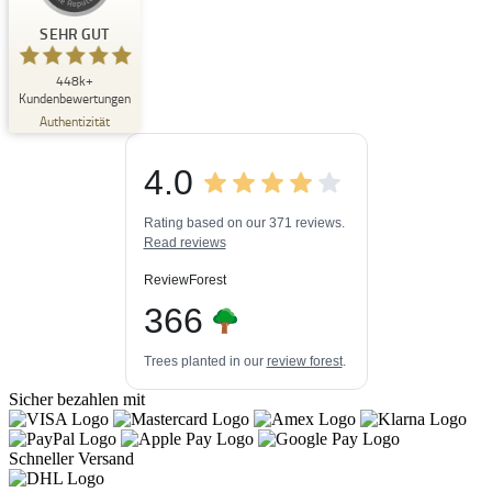
Kundenbewertungen und Erfahrungen zu
Buchpark
SEHR GUT
SEHR GUT
448k+
%
33
Kundenbewertungen
Empfehlungen auf
Authentizität
ProvenExpert.com
5,00
/
4,84
4.0
3
448k+
Bewertungen auf
3
Bewertungen von
ProvenExpert.com
Rating based on our 371 reviews.
anderen Quellen
Read reviews
Blick aufs ProvenExpert-Profil werfen
ReviewForest
06.08.2026
366
Trees planted in our
review forest
.
Sicher bezahlen mit
Schneller Versand