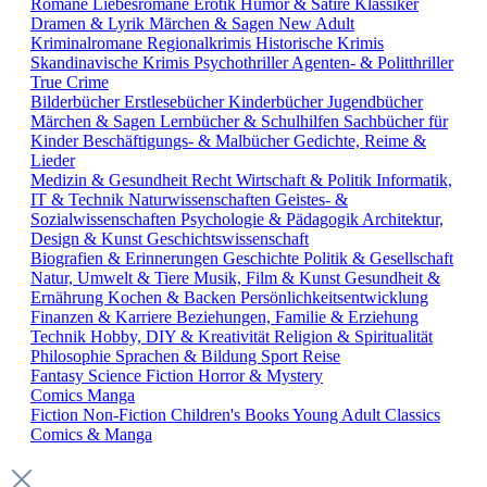
Romane
Liebesromane
Erotik
Humor & Satire
Klassiker
Dramen & Lyrik
Märchen & Sagen
New Adult
Kriminalromane
Regionalkrimis
Historische Krimis
Skandinavische Krimis
Psychothriller
Agenten- & Politthriller
True Crime
Bilderbücher
Erstlesebücher
Kinderbücher
Jugendbücher
Märchen & Sagen
Lernbücher & Schulhilfen
Sachbücher für
Kinder
Beschäftigungs- & Malbücher
Gedichte, Reime &
Lieder
Medizin & Gesundheit
Recht
Wirtschaft & Politik
Informatik,
IT & Technik
Naturwissenschaften
Geistes- &
Sozialwissenschaften
Psychologie & Pädagogik
Architektur,
Design & Kunst
Geschichtswissenschaft
Biografien & Erinnerungen
Geschichte
Politik & Gesellschaft
Natur, Umwelt & Tiere
Musik, Film & Kunst
Gesundheit &
Ernährung
Kochen & Backen
Persönlichkeitsentwicklung
Finanzen & Karriere
Beziehungen, Familie & Erziehung
Technik
Hobby, DIY & Kreativität
Religion & Spiritualität
Philosophie
Sprachen & Bildung
Sport
Reise
Fantasy
Science Fiction
Horror & Mystery
Comics
Manga
Fiction
Non-Fiction
Children's Books
Young Adult
Classics
Comics & Manga